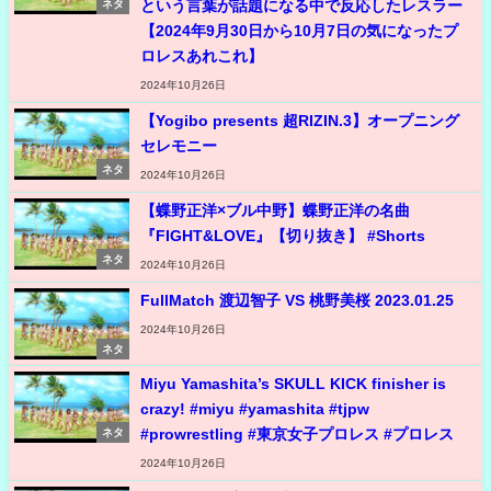
という言葉が話題になる中で反応したレスラー
ネタ
【2024年9月30日から10月7日の気になったプ
ロレスあれこれ】
2024年10月26日
【Yogibo presents 超RIZIN.3】オープニング
セレモニー
ネタ
2024年10月26日
【蝶野正洋×ブル中野】蝶野正洋の名曲
『FIGHT&LOVE』【切り抜き】 #Shorts
ネタ
2024年10月26日
FullMatch 渡辺智子 VS 桃野美桜 2023.01.25
2024年10月26日
ネタ
Miyu Yamashita’s SKULL KICK finisher is
crazy! #miyu #yamashita #tjpw
#prowrestling #東京女子プロレス #プロレス
ネタ
2024年10月26日