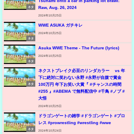
Tsunami onto a car in parking lot brawl:
Raw, Aug. 26, 2024
ネタ
2024年10月25日
WWE ASUKA ガチキレ
2024年10月25日
ネタ
Asuka WWE Theme - The Future (lyrics)
2024年10月25日
ネタ
ネクストブレイク必至のリンダカラー∞ vs 年
下に絶対に笑わない永野 #永野が自腹で賞金
100万円 年下お笑い大賞『 #チャンスの時間
ネタ
#255 』#ABEMA で無料配信中 #千鳥 #ノブ #
大悟
2024年10月25日
ドラゴンゲートの雑学 #ドラゴンゲート #プロ
レス #prowrestling #wrestling #wwe
ネタ
2024年10月24日