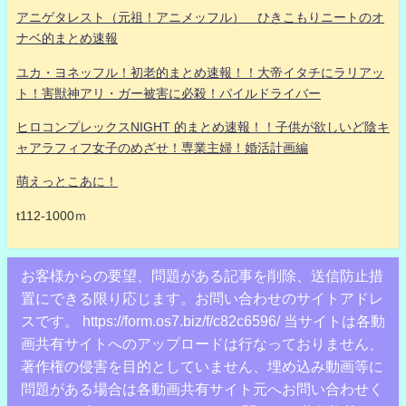
アニゲタレスト（元祖！アニメッフル） ひきこもりニートのオ
ナベ的まとめ速報
ユカ・ヨネッフル！初老的まとめ速報！！大帝イタチにラリアッ
ト！害獣神アリ・ガー被害に必殺！パイルドライバー
ヒロコンプレックスNIGHT 的まとめ速報！！子供が欲しいど陰キ
ャアラフィフ女子のめざせ！専業主婦！婚活計画編
萌えっとこあに！
t112-1000ｍ
お客様からの要望、問題がある記事を削除、送信防止措
置にできる限り応じます。お問い合わせのサイトアドレ
スです。 https://form.os7.biz/f/c82c6596/ 当サイトは各動
画共有サイトへのアップロードは行なっておりません、
著作権の侵害を目的としていません、埋め込み動画等に
問題がある場合は各動画共有サイト元へお問い合わせく