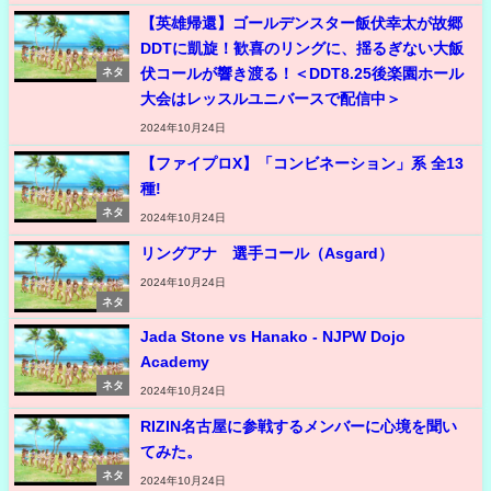
【英雄帰還】ゴールデンスター飯伏幸太が故郷
DDTに凱旋！歓喜のリングに、揺るぎない大飯
伏コールが響き渡る！＜DDT8.25後楽園ホール
ネタ
大会はレッスルユニバースで配信中＞
2024年10月24日
【ファイプロX】「コンビネーション」系 全13
種!
ネタ
2024年10月24日
リングアナ 選手コール（Asgard）
2024年10月24日
ネタ
Jada Stone vs Hanako - NJPW Dojo
Academy
ネタ
2024年10月24日
RIZIN名古屋に参戦するメンバーに心境を聞い
てみた。
ネタ
2024年10月24日