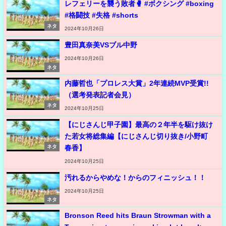
レフェリーを襲う敗者🥊 #ボクシング #boxing
#格闘技 #失格 #shorts
ネタ
2024年10月26日
豊田真奈美VSブル中野
2024年10月26日
ネタ
内藤哲也「プロレス大賞」2年連続MVP受賞!!
（選考発表記者会見）
ネタ
2024年10月25日
【にじさんじ甲子園】最高の２年半を駆け抜け
た若女将総集編【にじさんじ切り抜き/小野町
春香】
ネタ
2024年10月25日
汚れるからやめな！からのフィニッシュ！！
2024年10月25日
ネタ
Bronson Reed hits Braun Strowman with a