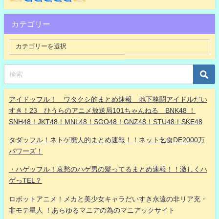
カテゴリー
アイドッフル！ ワタクシ的まとめ速報 地下格闘アイドルだい
すき！23 ひうらのアニメ放送局101ちゃんねる BNK48 ！
SNH48！JKT48！MNL48！SGO48！GNZ48！STU48！SKE48
タダッフル！ネトゲ廃人的まとめ速報！！ネット乞食DE2000万
パワーズ！
・ハゲッフル！哀愁のハゲ男の髪ってるまとめ速報！！激しくハ
ゲっTEL？
ロボットアニメ！メカと美少女キャラだいすき永遠の非リア充・
非モテ星人 ！あらゆるマニアの為のマニアックサイト