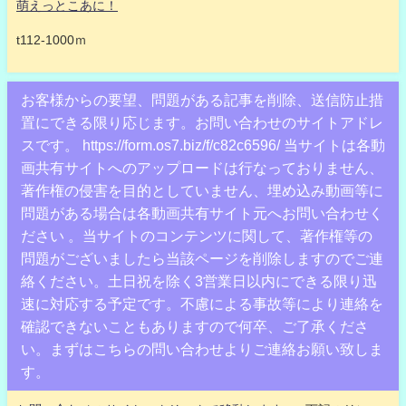
萌えっとこあに！
t112-1000ｍ
お客様からの要望、問題がある記事を削除、送信防止措
置にできる限り応じます。お問い合わせのサイトアドレ
スです。 https://form.os7.biz/f/c82c6596/ 当サイトは各動
画共有サイトへのアップロードは行なっておりません、
著作権の侵害を目的としていません、埋め込み動画等に
問題がある場合は各動画共有サイト元へお問い合わせく
ださい 。当サイトのコンテンツに関して、著作権等の
問題がございましたら当該ページを削除しますのでご連
絡ください。土日祝を除く3営業日以内にできる限り迅
速に対応する予定です。不慮による事故等により連絡を
確認できないこともありますので何卒、ご了承くださ
い。まずはこちらの問い合わせよりご連絡お願い致しま
す。