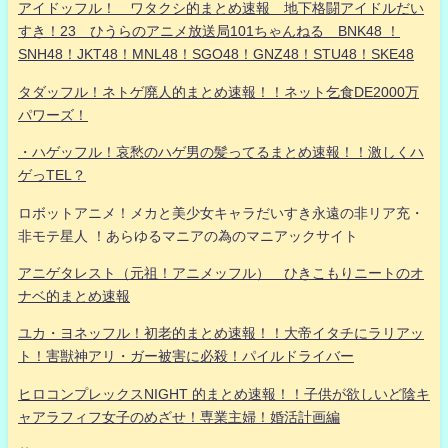
アイドッフル！ ワタクシ的まとめ速報 地下格闘アイドルだい
すき！23 ひうらのアニメ放送局101ちゃんねる BNK48 ！
SNH48！JKT48！MNL48！SGO48！GNZ48！STU48！SKE48
タダッフル！ネトゲ廃人的まとめ速報！！ネット乞食DE2000万
パワーズ！
・ハゲッフル！哀愁のハゲ男の髪ってるまとめ速報！！激しくハ
ゲっTEL？
ロボットアニメ！メカと美少女キャラだいすき永遠の非リア充・
非モテ星人 ！あらゆるマニアの為のマニアックサイト
アニゲタレスト（元祖！アニメッフル） ひきこもりニートのオ
ナベ的まとめ速報
ユカ・ヨネッフル！初老的まとめ速報！！大帝イタチにラリアッ
ト！害獣神アリ・ガー被害に必殺！パイルドライバー
ヒロコンプレックスNIGHT 的まとめ速報！！子供が欲しいど陰キ
ャアラフィフ女子のめざせ！専業主婦！婚活計画編