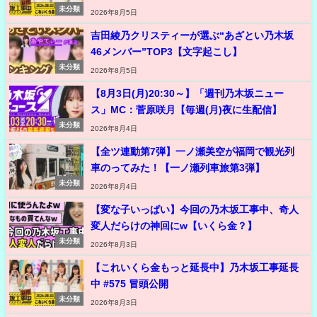
未分類
2026年8月5日
吉田綾乃クリスティーが選ぶ“あざとい乃木坂
46メンバー”TOP3【文字起こし】
未分類
2026年8月5日
【8月3日(月)20:30～】「週刊乃木坂ニュー
ス」MC：菅原咲月【毎週(月)夜に生配信】
未分類
2026年8月4日
【全ツ連動第7弾】一ノ瀬美空が福岡で観光列
車のってみた！【一ノ瀬列車旅第3弾】
未分類
2026年8月4日
【変な子いっぱい】今回の乃木坂工事中、奇人
変人だらけの神回にw【いくら金？】
未分類
2026年8月3日
【これいくら金もっと延長中】乃木坂工事延長
中 #575 冒頭公開
未分類
2026年8月3日