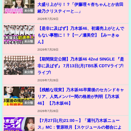
大盛り上がり！？「伊藤理々杏ちゃんとか吉田
綾乃クリスティーと…」
未分類
2026年7月29日
【是非に及ばず】乃木坂46、初週売上がとんで
もない事態に！？【一ノ瀬美空】【みーきゅ
ん】
未分類
2026年7月29日
【期間限定公開】乃木坂46 42nd SINGLE 『是
非に及ばず』 7月13日(月)TBS系 CDTVライブ!
ライブ!
未分類
2026年7月28日
【残酷な現実】乃木坂46卒業後のセカンドキャ
リア、人気メンバー間の格差が判明【乃木坂
46】 【乃木坂46】
未分類
2026年7月28日
【7月27日(月)21:00～】「週刊乃木坂ニュー
ス」MC：菅原咲月【スケジュールの都合によ