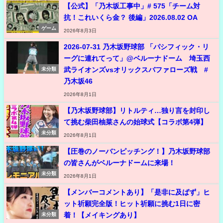
【公式】「乃木坂工事中」# 575「チーム対
抗！これいくら金？ 後編」2026.08.02 OA
ゲーム
2026年8月3日
2026-07-31 乃木坂野球部 「パシフィック・リ
ーグに連れてって」@ベルーナドーム 埼玉西
武ライオンズvsオリックスバファローズ戦 #
未分類
乃木坂46
2026年8月1日
【乃木坂野球部】リトルティ…独り言を封印し
て挑む柴田柚菜さんの始球式【コラボ第4弾】
未分類
2026年8月1日
【圧巻のノーバンピッチング！】乃木坂野球部
の皆さんがベルーナドームに来場！
未分類
2026年8月1日
【メンバーコメントあり】「是非に及ばず」ヒ
ット祈願完全版！ヒット祈願に挑む1日に密
着！【メイキングあり】
未分類