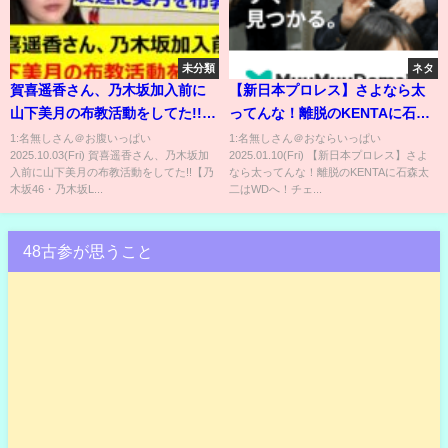
未分類
ネタ
賀喜遥香さん、乃木坂加入前に
【新日本プロレス】さよなら太
山下美月の布教活動をしてた!!
ってんな！離脱のKENTAに石森
【乃木坂46・乃木坂LOCKS!・
太二はWDへ！チェーズオーエン
1:名無しさん＠お腹いっぱい
1:名無しさん＠おならいっぱい
2025.10.03(Fri) 賀喜遥香さん、乃木坂加
2025.01.10(Fri) 【新日本プロレス】さよ
乃木坂配信中・乃木坂工事中】
ズはどうするのか #njpw
入前に山下美月の布教活動をしてた!!【乃
なら太ってんな！離脱のKENTAに石森太
木坂46・乃木坂L...
二はWDへ！チェ...
48古参が思うこと