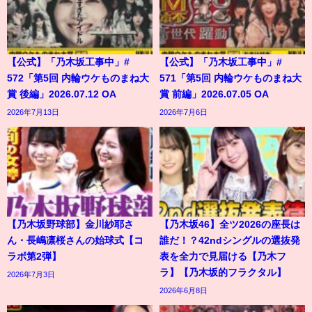
【公式】「乃木坂工事中」#
【公式】「乃木坂工事中」#
572「第5回 内輪ウケものまね大
571「第5回 内輪ウケものまね大
賞 後編」2026.07.12 OA
賞 前編」2026.07.05 OA
2026年7月13日
2026年7月6日
【乃木坂野球部】金川紗耶さ
【乃木坂46】全ツ2026の座長は
ん・長嶋凛桜さんの始球式【コ
誰だ！？42ndシングルの選抜発
ラボ第2弾】
表を全力で見届ける【乃木フ
ラ】【乃木坂的フラクタル】
2026年7月3日
2026年6月8日