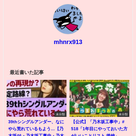
mhnrx913
最近書いた記事
未分類
未分類
39thシングルアンダー、なに
【公式】「乃木坂工事中」#
やら荒れているもよう…【乃
518「1年目にやっておいた方
木坂46・乃木坂工事中・乃木
がいいことリスト 後編」