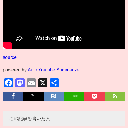
source
powered by
Auto Youtube Summarize
Facebook
Mastodon
Email
X
共
有
LINE
この記事を書いた人