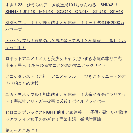
すき！23 ひうらのアニメ放送局101ちゃんねる BNK48 ！
SNH48！JKT48！MNL48！SGO48！GNZ48！STU48！SKE48
タダッフル！ネトゲ廃人的まとめ速報！！ネット乞食DE2000万
パワーズ！
・ハゲッフル！哀愁のハゲ男の髪ってるまとめ速報！！激しくハ
ゲっTEL？
ロボットアニメ！メカと美少女キャラだいすき永遠の非リア充・
非モテ星人 ！あらゆるマニアの為のマニアックサイト
アニゲタレスト（元祖！アニメッフル） ひきこもりニートのオ
ナベ的まとめ速報
ユカ・ヨネッフル！初老的まとめ速報！！大帝イタチにラリアッ
ト！害獣神アリ・ガー被害に必殺！パイルドライバー
ヒロコンプレックスNIGHT 的まとめ速報！！子供が欲しいど陰キ
ャアラフィフ女子のめざせ！専業主婦！婚活計画編
萌えっとこあに！