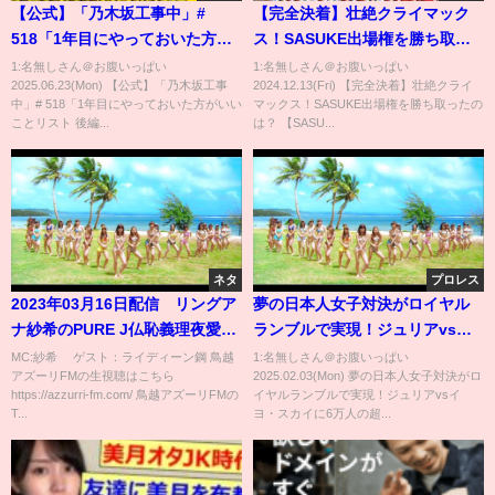
【公式】「乃木坂工事中」#
【完全決着】壮絶クライマック
518「1年目にやっておいた方が
ス！SASUKE出場権を勝ち取っ
いいことリスト 後編」
たのは？ 【SASUKEアイドル予
1:名無しさん＠お腹いっぱい
1:名無しさん＠お腹いっぱい
2025.06.23(Mon) 【公式】「乃木坂工事
2024.12.13(Fri) 【完全決着】壮絶クライ
2025.06.15 OA
選会＃６】
中」# 518「1年目にやっておいた方がいい
マックス！SASUKE出場権を勝ち取ったの
ことリスト 後編...
は？ 【SASU...
ネタ
プロレス
2023年03月16日配信 リングア
夢の日本人女子対決がロイヤル
ナ紗希のPURE J仏恥義理夜愛
ランブルで実現！ジュリアvsイ
MC:紗希 ゲスト：ライディーン
ヨ・スカイに6万人の超大歓声！
MC:紗希 ゲスト：ライディーン鋼 鳥越
1:名無しさん＠お腹いっぱい
アズーリFMの生視聴はこちら
2025.02.03(Mon) 夢の日本人女子対決がロ
鋼
｜2.2 WWE ロイヤルランブル
https://azzurri-fm.com/ 鳥越アズーリFMの
イヤルランブルで実現！ジュリアvsイ
2025 アベマPPVで独占生中継！
T...
ヨ・スカイに6万人の超...