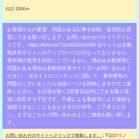
t112-1000ｍ
お客様からの要望、問題がある記事を削除、送信防止措
置にできる限り応じます。お問い合わせのサイトアドレ
スです。 https://form.os7.biz/f/c82c6596/ 当サイトは各動
画共有サイトへのアップロードは行なっておりません、
著作権の侵害を目的としていません、埋め込み動画等に
問題がある場合は各動画共有サイト元へお問い合わせく
ださい 。当サイトのコンテンツに関して、著作権等の
問題がございましたら当該ページを削除しますのでご連
絡ください。土日祝を除く3営業日以内にできる限り迅
速に対応する予定です。不慮による事故等により連絡を
確認できないこともありますので何卒、ご了承くださ
い。まずはこちらの問い合わせよりご連絡お願い致しま
す。
お問い合わせのサイトへクリックで移動します。
↓下記のリン