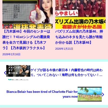
【乃木坂46】今回のセンターは
バズリズム出演の乃木坂46、持
誰だ！？41stシングルの選抜発
ち込みのネタを見たら誰が有能
表を全力で見届ける【乃木フ
か分かる説【乃木坂46】
ラ】【乃木坂的フラクタル】
2026年1月21日
2026年2月16日
ゲイブが語る今後の新日本！内藤哲也の時代は終わ
り。ついてこれない！海野は何も分かってない！ゲ
イブのシン令和闘魂三銃士とは！新日本プロレス
njpw njnbg
Bianca Belair has been tired of Charlotte Flair for
years now