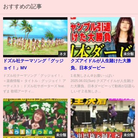
おすすめの記事
ネタ
未分類
ドズル社テーマソング「グッジ
クズアイドルが人生賭けた大勝
ョイ！」MV
負、日本ダービー
ドズル社テーマソング「グッジョイ！」
1:名無しさん＠お腹いっぱい
＜楽曲情報＞ タイトル：グッジョイ！ ア
2025.06.01(Sun) クズアイドルが人生賭け
ーティスト：ドズル社サポーターズ feat.
た大勝負、日本ダービーって動画が話題ら
ずま 歌唱アーティ...
しいぞ 2:名無しさ...
未分類
未分類