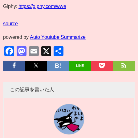
Giphy:
https://giphy.com/wwe
source
powered by
Auto Youtube Summarize
Facebook
Mastodon
Email
X
共
有
LINE
この記事を書いた人