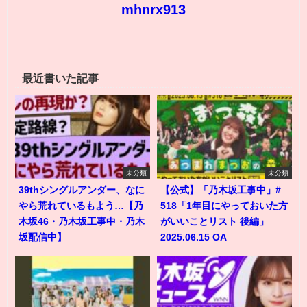
mhnrx913
最近書いた記事
未分類
未分類
39thシングルアンダー、なに
【公式】「乃木坂工事中」#
やら荒れているもよう…【乃
518「1年目にやっておいた方
木坂46・乃木坂工事中・乃木
がいいことリスト 後編」
坂配信中】
2025.06.15 OA