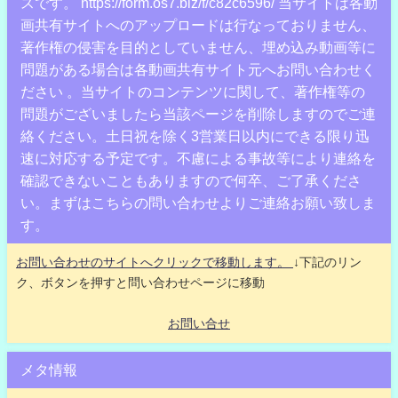
スです。 https://form.os7.biz/f/c82c6596/ 当サイトは各動
画共有サイトへのアップロードは行なっておりません、
著作権の侵害を目的としていません、埋め込み動画等に
問題がある場合は各動画共有サイト元へお問い合わせく
ださい 。当サイトのコンテンツに関して、著作権等の
問題がございましたら当該ページを削除しますのでご連
絡ください。土日祝を除く3営業日以内にできる限り迅
速に対応する予定です。不慮による事故等により連絡を
確認できないこともありますので何卒、ご了承くださ
い。まずはこちらの問い合わせよりご連絡お願い致しま
す。
お問い合わせのサイトへクリックで移動します。
↓下記のリン
ク、ボタンを押すと問い合わせページに移動
お問い合せ
メタ情報