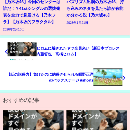
【乃木坂46】今回のセンターは
バズリズム出演の乃木坂46、持
誰だ！？41stシングルの選抜発
ち込みのネタを見たら誰が有能
表を全力で見届ける【乃木フ
か分かる説【乃木坂46】
ラ】【乃木坂的フラクタル】
2026年1月21日
2026年2月16日
ヒロムに騙されたヤツ全員来い【新日本プロレス
内藤哲也 高橋ヒロム】
【話の説得力】負けたのに納得させられる蝶野正洋
のバックステージ #shorts
おすすめの記事