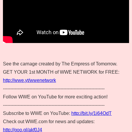
See the carnage created by The Empress of Tomorrow.
GET YOUR 1st MONTH of WWE NETWORK for FREE:
http://wwe.yt/wwenetwork
---------------------------------------------------------------------
Follow WWE on YouTube for more exciting action!
---------------------------------------------------------------------
Subscribe to WWE on YouTube:
http://bit.ly/1i64OdT
Check out WWE.com for news and updates:
http://goo.gl/akf0J4