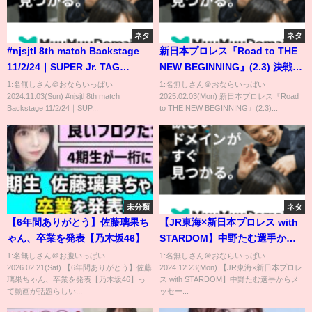
ネタ
ネタ
#njsjtl 8th match Backstage
新日本プロレス『Road to THE
11/2/24｜SUPER Jr. TAG
NEW BEGINNING』(2.3) 決戦前
LEAGUE 2024 第8試合
夜 #shorts
1:名無しさん＠おならいっぱい
1:名無しさん＠おならいっぱい
2024.11.03(Sun) #njsjtl 8th match
2025.02.03(Mon) 新日本プロレス『Road
Backstage
Backstage 11/2/24｜SUP...
to THE NEW BEGINNING』(2.3)...
未分類
ネタ
【6年間ありがとう】佐藤璃果ち
【JR東海×新日本プロレス with
ゃん、卒業を発表【乃木坂46】
STARDOM】中野たむ選手から
メッセージ！【推し旅】
1:名無しさん＠お腹いっぱい
1:名無しさん＠おならいっぱい
2026.02.21(Sat) 【6年間ありがとう】佐藤
2024.12.23(Mon) 【JR東海×新日本プロレ
璃果ちゃん、卒業を発表【乃木坂46】っ
ス with STARDOM】中野たむ選手からメ
て動画が話題らしい...
ッセー...