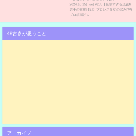
2024.10.15(Tue) #233【豪華すぎる現役6
【有田オーナーの野望】
選手の旗揚げ戦】プロレス界初の試み!?有
プロ旗揚げ大...
48古参が思うこと
アーカイブ