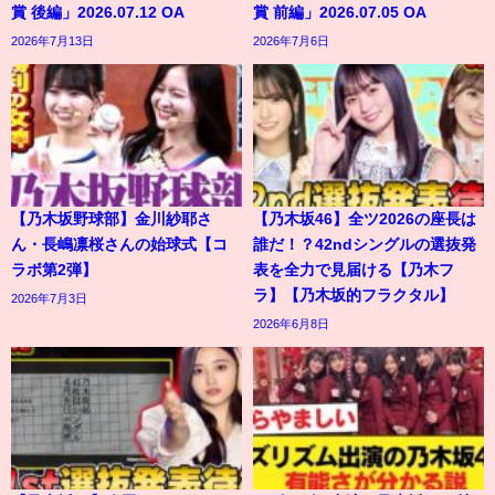
賞 後編」2026.07.12 OA
賞 前編」2026.07.05 OA
2026年7月13日
2026年7月6日
【乃木坂野球部】金川紗耶さ
【乃木坂46】全ツ2026の座長は
ん・長嶋凛桜さんの始球式【コ
誰だ！？42ndシングルの選抜発
ラボ第2弾】
表を全力で見届ける【乃木フ
ラ】【乃木坂的フラクタル】
2026年7月3日
2026年6月8日