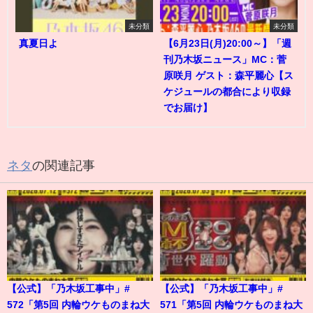
未分類
未分類
真夏日よ
【6月23日(月)20:00～】「週
刊乃木坂ニュース」MC：菅
原咲月 ゲスト：森平麗心【ス
ケジュールの都合により収録
でお届け】
ネタ
の関連記事
【公式】「乃木坂工事中」#
【公式】「乃木坂工事中」#
572「第5回 内輪ウケものまね大
571「第5回 内輪ウケものまね大