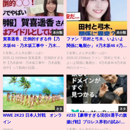
未分類
未分類
賀喜遥香、圧倒的すぎる件【乃
ファン「田村と弓木、いよいよ
木坂46・乃木坂工事中・乃木坂
関係に亀裂か」 #乃木坂46 #乃木
配信中】
坂46のスター
1:名無しさん＠お腹いっぱい
1:名無しさん＠お腹いっぱい
2025.12.10(Wed) 賀喜遥香、圧倒的すぎる
2026.02.23(Mon) ファン「田村と弓木、い
件【乃木坂46・乃木坂工事中・乃木坂配
よいよ関係に亀裂か」 #乃木坂46 #乃木坂
信中】って動画が話題...
46のスターっ...
ネタ
ネタ
WWE 2K23 日本人対戦 オンラ
#233【豪華すぎる現役6選手の旗
イン
揚げ戦】プロレス界初の試み!?
有プロ旗揚げ大会カード発表
source...
1:名無しさん＠おならいっぱい