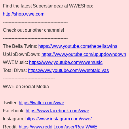
Find the latest Superstar gear at WWEShop:
http://shop.wwe.com
---------------------------------------------
Check out our other channels!
---------------------------------------------
The Bella Twins:
https://www.youtube.com/thebellatwins
UpUpDownDown:
https://www.youtube.com/upupdowndown
WWEMusic:
https://www.youtube.com/wwemusic
Total Divas:
https://www.youtube.com/wwetotaldivas
------------------------------------
WWE on Social Media
------------------------------------
Twitter:
https://twitter.com/wwe
Facebook:
https://www.facebook.com/wwe
Instagram:
https://www.instagram.com/wwe/
Reddit:
https://www.reddit.com/user/RealWWE