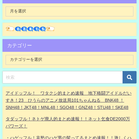
カテゴリー
アイドッフル！ ワタクシ的まとめ速報 地下格闘アイドルだい
すき！23 ひうらのアニメ放送局101ちゃんねる BNK48 ！
SNH48！JKT48！MNL48！SGO48！GNZ48！STU48！SKE48
タダッフル！ネトゲ廃人的まとめ速報！！ネット乞食DE2000万
パワーズ！
・ハゲッフル！哀愁のハゲ男の髪ってるまとめ速報！！激しくハ