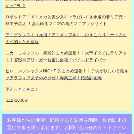
ゲっTEL？
ロボットアニメ！メカと美少女キャラだいすき永遠の非リア充・
非モテ星人 ！あらゆるマニアの為のマニアックサイト
アニゲタレスト（元祖！アニメッフル） ひきこもりニートのオ
ナベ的まとめ速報
ユカ・ヨネッフル！初老的まとめ速報！！大帝イタチにラリアッ
ト！害獣神アリ・ガー被害に必殺！パイルドライバー
ヒロコンプレックスNIGHT 的まとめ速報！！子供が欲しいど陰キ
ャアラフィフ女子のめざせ！専業主婦！婚活計画編
萌えっとこあに！
t112-1000ｍ
お客様からの要望、問題がある記事を削除、送信防止措
置にできる限り応じます。お問い合わせのサイトアドレ