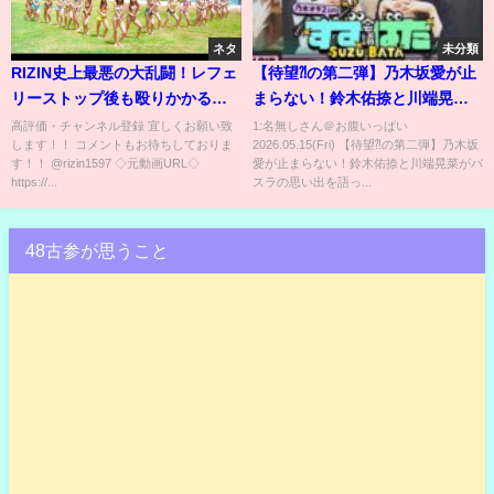
ネタ
未分類
RIZIN史上最悪の大乱闘！レフェ
【待望⁈の第二弾】乃木坂愛が止
リーストップ後も殴りかかるス
まらない！鈴木佑捺と川端晃菜
ダリオ剛@rizin1597
がバスラの思い出を語ってみ
高評価・チャンネル登録 宜しくお願い致
1:名無しさん＠お腹いっぱい
します！！ コメントもお待ちしておりま
2026.05.15(Fri) 【待望⁈の第二弾】乃木坂
た！【すずばた会議】
す！！ @rizin1597 ◇元動画URL◇
愛が止まらない！鈴木佑捺と川端晃菜がバ
https://...
スラの思い出を語っ...
48古参が思うこと