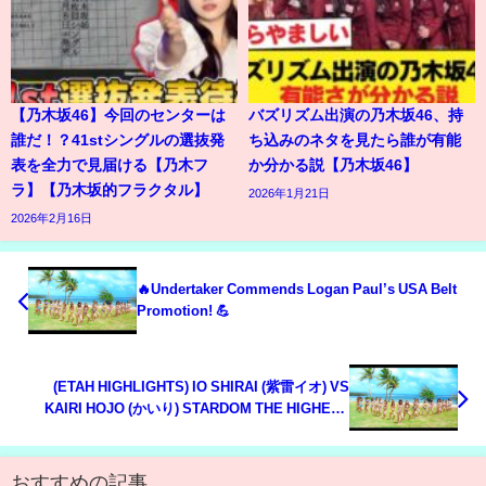
【乃木坂46】今回のセンターは
バズリズム出演の乃木坂46、持
誰だ！？41stシングルの選抜発
ち込みのネタを見たら誰が有能
表を全力で見届ける【乃木フ
か分かる説【乃木坂46】
ラ】【乃木坂的フラクタル】
2026年1月21日
2026年2月16日
🔥Undertaker Commends Logan Paul’s USA Belt
Promotion! 💪
(ETAH HIGHLIGHTS) IO SHIRAI (紫雷イオ) VS
KAIRI HOJO (かいり) STARDOM THE HIGHEST
2017
おすすめの記事