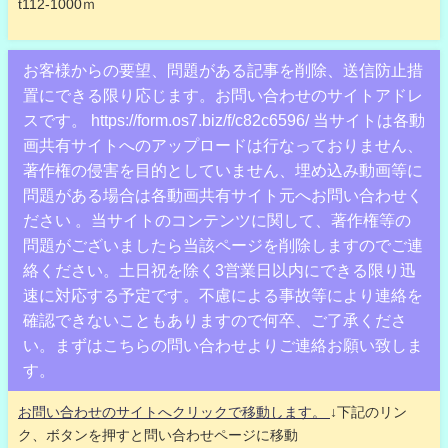
t112-1000ｍ
お客様からの要望、問題がある記事を削除、送信防止措
置にできる限り応じます。お問い合わせのサイトアドレ
スです。 https://form.os7.biz/f/c82c6596/ 当サイトは各動
画共有サイトへのアップロードは行なっておりません、
著作権の侵害を目的としていません、埋め込み動画等に
問題がある場合は各動画共有サイト元へお問い合わせく
ださい 。当サイトのコンテンツに関して、著作権等の
問題がございましたら当該ページを削除しますのでご連
絡ください。土日祝を除く3営業日以内にできる限り迅
速に対応する予定です。不慮による事故等により連絡を
確認できないこともありますので何卒、ご了承くださ
い。まずはこちらの問い合わせよりご連絡お願い致しま
す。
お問い合わせのサイトへクリックで移動します。
↓下記のリン
ク、ボタンを押すと問い合わせページに移動