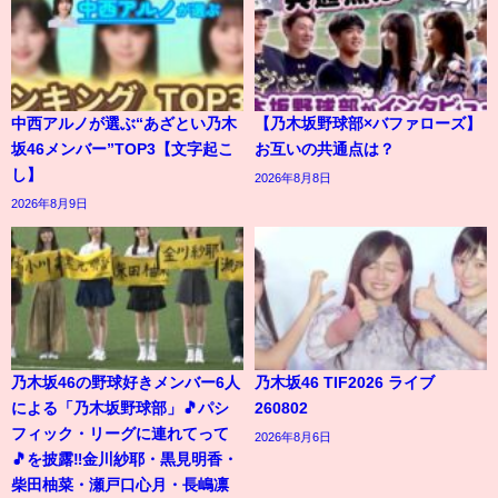
中西アルノが選ぶ“あざとい乃木
【乃木坂野球部×バファローズ】
坂46メンバー”TOP3【文字起こ
お互いの共通点は？
し】
2026年8月8日
2026年8月9日
乃木坂46の野球好きメンバー6人
乃木坂46 TIF2026 ライブ
による「乃木坂野球部」🎵パシ
260802
フィック・リーグに連れてって
2026年8月6日
🎵を披露‼️金川紗耶・黒見明香・
柴田柚菜・瀬戸口心月・長嶋凛