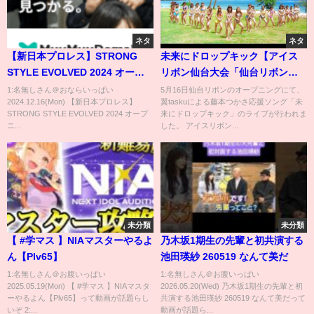
ネタ
ネタ
【新日本プロレス】STRONG
未来にドロップキック【アイス
STYLE EVOLVED 2024 オープ
リボン仙台大会「仙台リボン
ニングV【2024.12.16 ロングビ
2021」】
1:名無しさん＠おならいっぱい
5月16日仙台リボンのオープニングにて、
2024.12.16(Mon) 【新日本プロレス】
翼taskuによる藤本つかさ応援ソング「未
ーチ】
STRONG STYLE EVOLVED 2024 オープ
来にドロップキック」のライブが行われま
ニ...
した。 アイスリボン...
未分類
未分類
【 #学マス 】NIAマスターやるよ
乃木坂1期生の先輩と初共演する
ん【Plv65】
池田瑛紗 260519 なんて美だ
1:名無しさん＠お腹いっぱい
1:名無しさん＠お腹いっぱい
2025.05.19(Mon) 【 #学マス 】NIAマスタ
2026.05.20(Wed) 乃木坂1期生の先輩と初
ーやるよん【Plv65】って動画が話題らし
共演する池田瑛紗 260519 なんて美だって
いぞ 2:...
動画が話題ら...