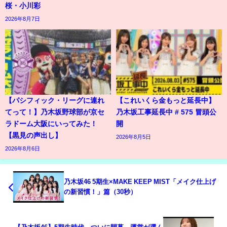
桜・小川彩
2026年8月7日
【パシフィック・リーグに連れ
【これいくら金もっと延長中】
てって！】乃木坂野球部が京セ
乃木坂工事延長中 # 575 冒頭公
ラドーム大阪にいってみた！
開
【黒見の声出し】
2026年8月5日
2026年8月6日
乃木坂46 5期生×MAKE KEEP MIST「メイク仕上げ
の新習慣！」篇（30秒）