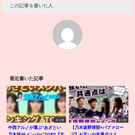
この記事を書いた人
最近書いた記事
未分類
未分類
中西アルノが選ぶ“あざとい
【乃木坂野球部×バファロー
乃木坂46メンバー”TOP3【文
ズ】お互いの共通点は？