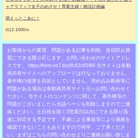
ャアラフィフ女子のめざせ！専業主婦！婚活計画編
萌えっとこあに！
t112-1000ｍ
お客様からの要望、問題がある記事を削除、送信防止措
置にできる限り応じます。お問い合わせのサイトアドレ
スです。 https://form.os7.biz/f/c82c6596/ 当サイトは各動
画共有サイトへのアップロードは行なっておりません、
著作権の侵害を目的としていません、埋め込み動画等に
問題がある場合は各動画共有サイト元へお問い合わせく
ださい 。当サイトのコンテンツに関して、著作権等の
問題がございましたら当該ページを削除しますのでご連
絡ください。土日祝を除く3営業日以内にできる限り迅
速に対応する予定です。不慮による事故等により連絡を
確認できないこともありますので何卒、ご了承くださ
い。まずはこちらの問い合わせよりご連絡お願い致しま