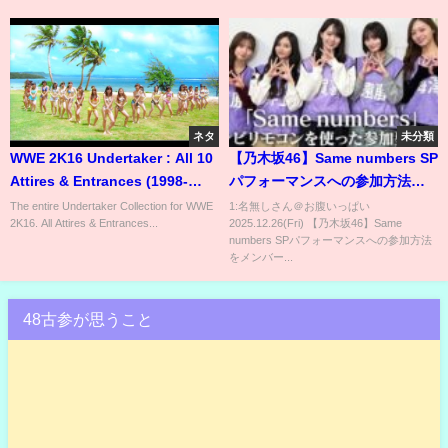
ネタ
未分類
WWE 2K16 Undertaker : All 10
【乃木坂46】Same numbers SP
Attires & Entrances (1998-
パフォーマンスへの参加方法を
2015)
メンバーが解説✨｜ #NHK紅白｜
The entire Undertaker Collection for WWE
1:名無しさん＠お腹いっぱい
2K16. All Attires & Entrances...
2025.12.26(Fri) 【乃木坂46】Same
紅白歌合戦｜NHK
numbers SPパフォーマンスへの参加方法
をメンバー...
48古参が思うこと