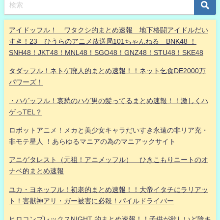
アイドッフル！ ワタクシ的まとめ速報 地下格闘アイドルだい
すき！23 ひうらのアニメ放送局101ちゃんねる BNK48 ！
SNH48！JKT48！MNL48！SGO48！GNZ48！STU48！SKE48
タダッフル！ネトゲ廃人的まとめ速報！！ネット乞食DE2000万
パワーズ！
・ハゲッフル！哀愁のハゲ男の髪ってるまとめ速報！！激しくハ
ゲっTEL？
ロボットアニメ！メカと美少女キャラだいすき永遠の非リア充・
非モテ星人 ！あらゆるマニアの為のマニアックサイト
アニゲタレスト（元祖！アニメッフル） ひきこもりニートのオ
ナベ的まとめ速報
ユカ・ヨネッフル！初老的まとめ速報！！大帝イタチにラリアッ
ト！害獣神アリ・ガー被害に必殺！パイルドライバー
ヒロコンプレックスNIGHT 的まとめ速報！！子供が欲しいど陰キ