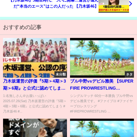
【乃木坂46】5期生時代、ついに開幕…運営が選ん
だ“本当のエース”はこの人だった 【乃木坂46】
おすすめの記事
未分類
ネタ
乃木坂運営の評価『5期＞4期＞3
ブル中野vsデビル雅美 【SUPER
期＞6期』と公式に認めてしまう
FIRE PROWRESTLING
#乃木坂46 #乃木坂46のスター
Queen❜s Special】
1:名無しさん＠お腹いっぱい
シングルマッチ 60分一本勝負 ブル中野vs
2025.07.26(Sat) 乃木坂運営の評価『5期＞
デビル雅美です。 #ファイプロ #ファイヤ
4期＞3期＞6期』と公式に認めてしまう #
ープロレスリング
乃木坂46 #...
#FIREPROWRESTLING ...