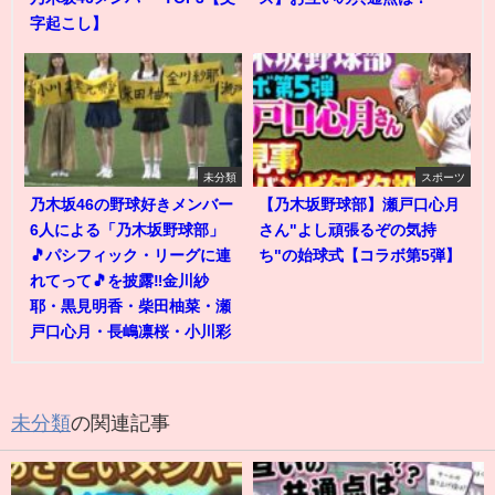
字起こし】
未分類
スポーツ
乃木坂46の野球好きメンバー
【乃木坂野球部】瀬戸口心月
6人による「乃木坂野球部」
さん"よし頑張るぞの気持
🎵パシフィック・リーグに連
ち"の始球式【コラボ第5弾】
れてって🎵を披露‼️金川紗
耶・黒見明香・柴田柚菜・瀬
戸口心月・長嶋凛桜・小川彩
未分類
の関連記事