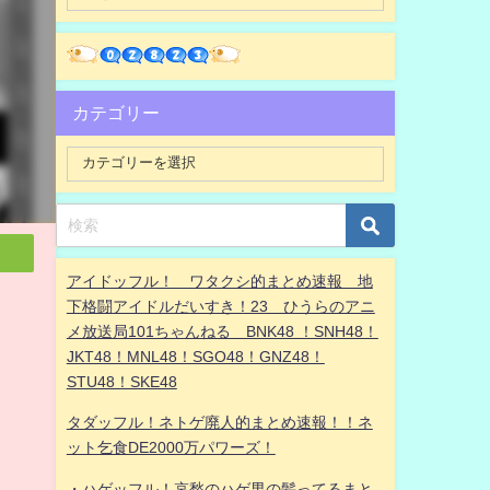
カテゴリー
アイドッフル！ ワタクシ的まとめ速報 地
下格闘アイドルだいすき！23 ひうらのアニ
メ放送局101ちゃんねる BNK48 ！SNH48！
JKT48！MNL48！SGO48！GNZ48！
STU48！SKE48
タダッフル！ネトゲ廃人的まとめ速報！！ネ
ット乞食DE2000万パワーズ！
・ハゲッフル！哀愁のハゲ男の髪ってるまと