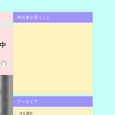
48古参が思うこと
長中
アーカイブ