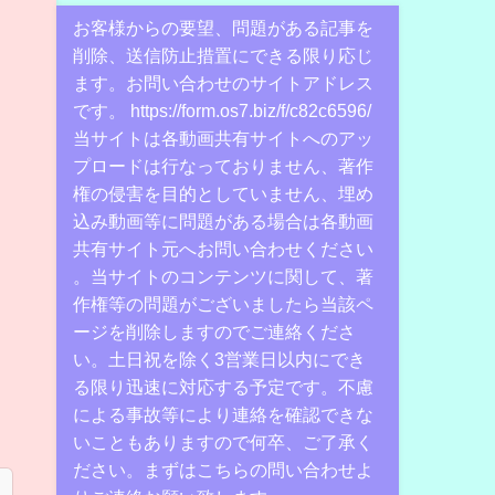
お客様からの要望、問題がある記事を
削除、送信防止措置にできる限り応じ
ます。お問い合わせのサイトアドレス
です。 https://form.os7.biz/f/c82c6596/
当サイトは各動画共有サイトへのアッ
プロードは行なっておりません、著作
権の侵害を目的としていません、埋め
込み動画等に問題がある場合は各動画
共有サイト元へお問い合わせください
。当サイトのコンテンツに関して、著
作権等の問題がございましたら当該ペ
ージを削除しますのでご連絡くださ
い。土日祝を除く3営業日以内にでき
る限り迅速に対応する予定です。不慮
による事故等により連絡を確認できな
いこともありますので何卒、ご了承く
ださい。まずはこちらの問い合わせよ