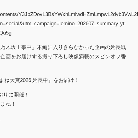
.jp/contents/Y3JpZDovL3BsYWxhLmlwdHZmLmpwL2dyb3VwL
um=social&utm_campaign=lemino_202607_summary-yt-
hQu5g
「乃木坂工事中」本編に入りきらなかった企画の延長戦
新企画をお届けする撮り下ろし映像満載のスピンオフ番
まね大賞2026 延長中』をお届け！
ぶりに開催！
のまね！
ね