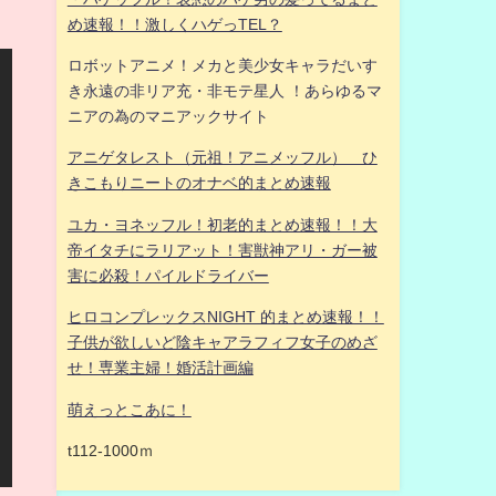
め速報！！激しくハゲっTEL？
ロボットアニメ！メカと美少女キャラだいす
き永遠の非リア充・非モテ星人 ！あらゆるマ
ニアの為のマニアックサイト
アニゲタレスト（元祖！アニメッフル） ひ
きこもりニートのオナベ的まとめ速報
ユカ・ヨネッフル！初老的まとめ速報！！大
帝イタチにラリアット！害獣神アリ・ガー被
害に必殺！パイルドライバー
ヒロコンプレックスNIGHT 的まとめ速報！！
子供が欲しいど陰キャアラフィフ女子のめざ
せ！専業主婦！婚活計画編
萌えっとこあに！
t112-1000ｍ