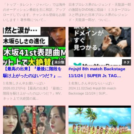
跡 11月15日発売！「DVD予約し
「トップ・タレント・ジャパン」では海外
日本プロレス界のレジェンド・天龍源一郎
のオーディション番組を主に和訳、アップ
の激闘をDVD6枚に収録！ ミスタープロレ
ろよ！」映像
ロードしています。チャンネル登録もお願
スと呼ばれた日本プロレス界のレジェン
いします！ 著作権について...
ド・天龍源一郎が、ついに...
未分類
ネタ
【最高の出来】『最後に階段を
#njsjtl 8th match Backstage
駆け上がったのはいつだ？』
11/1/24｜SUPER Jr. TAG
MV、ネット上で大絶賛の嵐！！
LEAGUE 2024 第8試合
1:名無しさん＠お腹いっぱい
1:名無しさん＠おならいっぱい
2026.03.27(Fri) 【最高の出来】『最後に
2024.11.02(Sat) #njsjtl 8th match
【乃木坂46】【最駆け】【池田
Backstage
階段を駆け上がったのはいつだ？』MV、
Backstage 11/1/24｜SUP...
瑛紗】
ネット上で大絶賛の嵐...