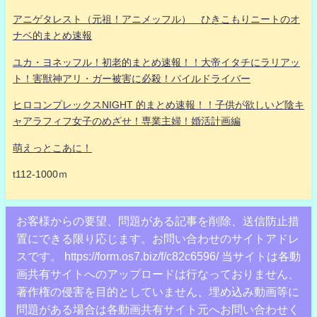
アニゲタレスト（元祖！アニメッフル） ひきこもりニートのオ
ナベ的まとめ速報
ユカ・ヨネッフル！初老的まとめ速報！！大帝イタチにラリアッ
ト！害獣神アリ・ガー被害に必殺！パイルドライバー
ヒロコンプレックスNIGHT 的まとめ速報！！子供が欲しいど陰キ
ャアラフィフ女子のめざせ！専業主婦！婚活計画編
萌えっとこあに！
t112-1000ｍ
お客様からの要望、問題がある記事を削除、送信防止措
置にできる限り応じます。お問い合わせのサイトアドレ
スです。 https://form.os7.biz/f/c82c6596/ 当サイトは各動
画共有サイトへのアップロードは行なっておりません、
著作権の侵害を目的としていません、埋め込み動画等に
問題がある場合は各動画共有サイト元へお問い合わせく