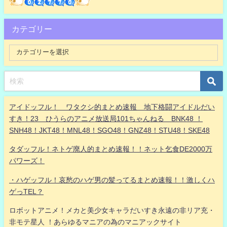
カテゴリー
アイドッフル！ ワタクシ的まとめ速報 地下格闘アイドルだい
すき！23 ひうらのアニメ放送局101ちゃんねる BNK48 ！
SNH48！JKT48！MNL48！SGO48！GNZ48！STU48！SKE48
タダッフル！ネトゲ廃人的まとめ速報！！ネット乞食DE2000万
パワーズ！
・ハゲッフル！哀愁のハゲ男の髪ってるまとめ速報！！激しくハ
ゲっTEL？
ロボットアニメ！メカと美少女キャラだいすき永遠の非リア充・
非モテ星人 ！あらゆるマニアの為のマニアックサイト