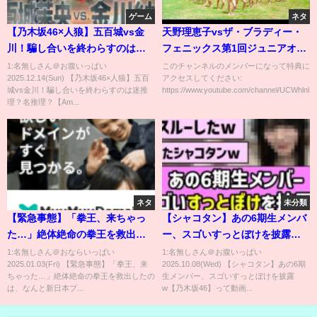
ゲーム
ネタ
【乃木坂46×人狼】五百城vs金
天野理恵子vsザ・ブラディー・
川！騙し合いを終わらすのは迷
フェニックス第1回ジュニアオー
推理？名推理？【AmongUs】
ルスター戦1996年5月18日大田
1:名無しさん＠お腹いっぱい
このチャンネルのメンバーになって特典に
2025.12.14(Sun) 【乃木坂46×人狼】五百
アクセスしてください:
区体育館"全日本女子プロレス公
城vs金川！騙し合いを終わらすのは迷推
https://www.youtube.com/channel/UCWhlnl...
式
理？名推理？【Am...
ネタ
未分類
【緊急事態】「拳王、来ちゃっ
【シャコタン】あの6期生メンバ
た…」絶体絶命の拳王を救出し
ー、スゴいすっとぼけを披露
たのは、なんと新日本プロレス
w【乃木坂46】
1:名無しさん＠おならいっぱい
1:名無しさん＠お腹いっぱい
2025.01.03(Fri) 【緊急事態】「拳王、来
2025.10.08(Wed) 【シャコタン】あの6期
のKENTAだった！拳王、KENTA
ちゃった…」絶体絶命の拳王を救出したの
生メンバー、スゴいすっとぼけを披露
が歴史的握手！次回1.11後楽園
は、なんと新日本プ...
w【乃木坂46】って動画...
はチケット好評発売中&ユニバー
スで独占生中継！