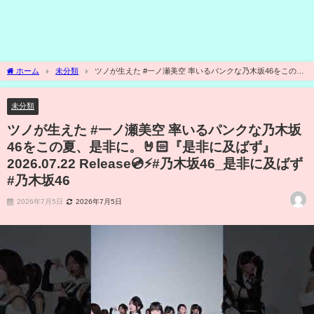
ホーム
未分類
ツノが生えた #一ノ瀬美空 率いるパンクな乃木坂46をこの
夏、是非に。🤘🏻『是非に及ばず』2026.07.22 Release💿⚡️#乃木坂46_是非に及ばず #
乃木坂46
未分類
ツノが生えた #一ノ瀬美空 率いるパンクな乃木坂
46をこの夏、是非に。🤘🏻『是非に及ばず』
2026.07.22 Release💿⚡️#乃木坂46_是非に及ばず
#乃木坂46
2026年7月5日
2026年7月5日