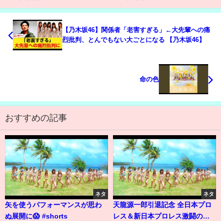
【乃木坂46】関係者「老害すぎる」←大先輩への痛
烈批判、とんでもない大ごとになる 【乃木坂46】
命の色
おすすめの記事
ネタ
ネタ
矢を使うパフォーマンスが思わ
天龍源一郎引退記念 全日本プロ
ぬ展開に😱 #shorts
レス＆新日本プロレス激闘の軌