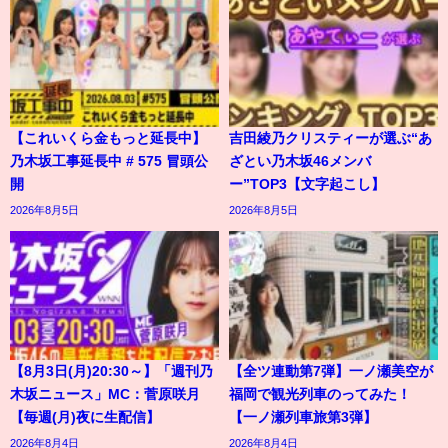
【これいくら金もっと延長中】
吉田綾乃クリスティーが選ぶ“あ
乃木坂工事延長中 # 575 冒頭公
ざとい乃木坂46メンバ
開
ー”TOP3【文字起こし】
2026年8月5日
2026年8月5日
【8月3日(月)20:30～】「週刊乃
【全ツ連動第7弾】一ノ瀬美空が
木坂ニュース」MC：菅原咲月
福岡で観光列車のってみた！
【毎週(月)夜に生配信】
【一ノ瀬列車旅第3弾】
2026年8月4日
2026年8月4日