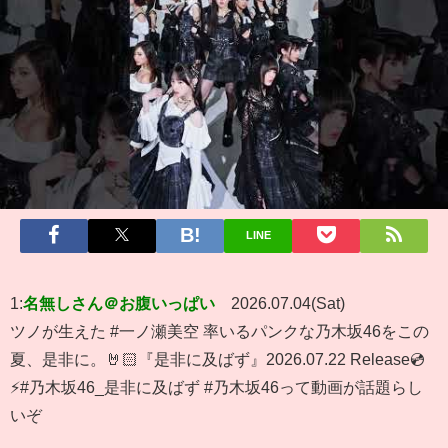
LINE
1:
名無しさん＠お腹いっぱい
2026.07.04(Sat)
ツノが生えた #一ノ瀬美空 率いるパンクな乃木坂46をこの
夏、是非に。🤘🏻『是非に及ばず』2026.07.22 Release💿
⚡️#乃木坂46_是非に及ばず #乃木坂46って動画が話題らし
いぞ