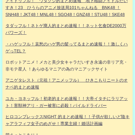
アイドッフル！ ワタクシ的まとめ速報 地下格闘アイドルだい
すき！23 ひうらのアニメ放送局101ちゃんねる BNK48 ！
SNH48！JKT48！MNL48！SGO48！GNZ48！STU48！SKE48
タダッフル！ネトゲ廃人的まとめ速報！！ネット乞食DE2000万
パワーズ！
・ハゲッフル！哀愁のハゲ男の髪ってるまとめ速報！！激しくハ
ゲっTEL？
ロボットアニメ！メカと美少女キャラだいすき永遠の非リア充・
非モテ星人 ！あらゆるマニアの為のマニアックサイト
アニゲタレスト（元祖！アニメッフル） ひきこもりニートのオ
ナベ的まとめ速報
ユカ・ヨネッフル！初老的まとめ速報！！大帝イタチにラリアッ
ト！害獣神アリ・ガー被害に必殺！パイルドライバー
ヒロコンプレックスNIGHT 的まとめ速報！！子供が欲しいど陰キ
ャアラフィフ女子のめざせ！専業主婦！婚活計画編
萌えっとこあに！