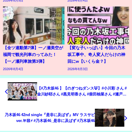
2026年8月5日
2026年8月4日
【全ツ連動第7弾】一ノ瀬美空が
【変な子いっぱい】今回の乃木
福岡で観光列車のってみた！
坂工事中、奇人変人だらけの神
【一ノ瀬列車旅第3弾】
回にw【いくら金？】
2026年8月4日
2026年8月3日
【#乃木坂46 】【のぎつねダンス🦊】#小川彩 さん #
金川紗耶さん #黒見明香さん #柴田柚菜さん #瀬戸口
心月さん#長嶋凛桜さんが登場！
乃木坂46 42nd single『是非に及ばず』MV ラスサビ
ver.🤘🏻⚡ #乃木坂46_是非に及ばず #乃木坂46