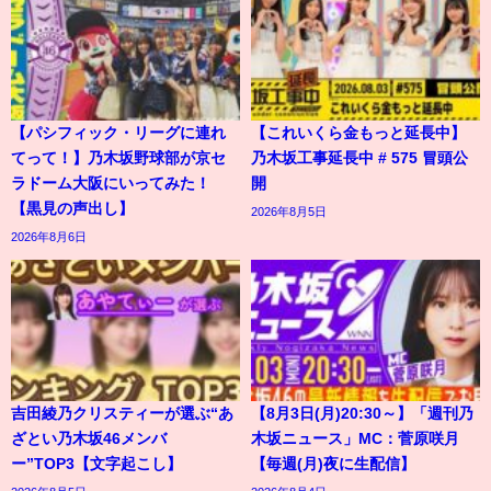
【パシフィック・リーグに連れ
【これいくら金もっと延長中】
てって！】乃木坂野球部が京セ
乃木坂工事延長中 # 575 冒頭公
ラドーム大阪にいってみた！
開
【黒見の声出し】
2026年8月5日
2026年8月6日
吉田綾乃クリスティーが選ぶ“あ
【8月3日(月)20:30～】「週刊乃
ざとい乃木坂46メンバ
木坂ニュース」MC：菅原咲月
ー”TOP3【文字起こし】
【毎週(月)夜に生配信】