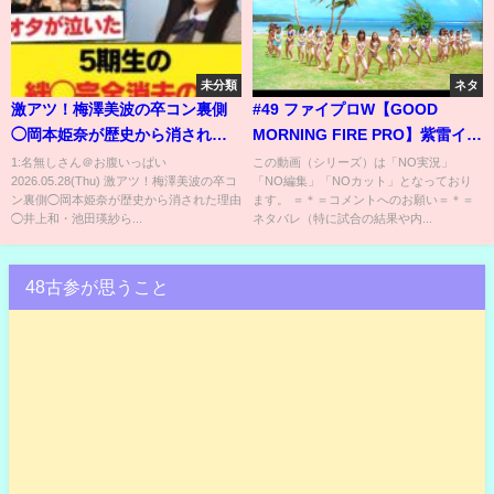
未分類
ネタ
激アツ！梅澤美波の卒コン裏側
#49 ファイプロW【GOOD
◯岡本姫奈が歴史から消された
MORNING FIRE PRO】紫雷イオ
理由◯井上和・池田瑛紗ら5期生
vs 刀羅ナツコ
1:名無しさん＠お腹いっぱい
この動画（シリーズ）は「NO実況」
2026.05.28(Thu) 激アツ！梅澤美波の卒コ
「NO編集」「NOカット」となっており
の絆に全オタが泣いた！【乃木
ン裏側◯岡本姫奈が歴史から消された理由
ます。 ＝＊＝コメントへのお願い＝＊＝
坂46】
◯井上和・池田瑛紗ら...
ネタバレ（特に試合の結果や内...
48古参が思うこと