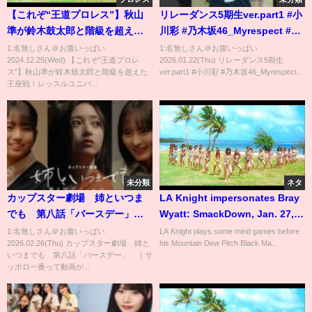
【これぞ“王道プロレス”】秋山
リレーダンス5期生ver.part1 #小
準が鈴木鼓太郎と階級を超えた
川彩 #乃木坂46_Myrespect #乃
王座戦！レッスルユニバースで
木坂46
1:名無しさん＠お腹いっぱい
1:名無しさん＠お腹いっぱい
2024.12.25(Wed) 【これぞ“王道プロレ
2026.01.22(Thu) リレーダンス5期生
『Judgement2023 ～後楽園史
ス”】秋山準が鈴木鼓太郎と階級を超えた
ver.part1 #小川彩 #乃木坂46_Myrespect...
上最長5時間スペシャル～』無料
王座戦！レッスルユニバ...
公開中！！＜DDT Archives＞
未分類
ネタ
カップスター劇場 姉といつま
LA Knight impersonates Bray
でも 第八話「バースデー」
Wyatt: SmackDown, Jan. 27,
｜サッポロ一番
2023
1:名無しさん＠お腹いっぱい
LA Knight plays some mind games before
2026.02.26(Thu) カップスター劇場 姉と
his Mountain Dew Pitch Black Ma...
いつまでも 第八話「バースデー」 ｜サ
ッポロ一番って動画が...