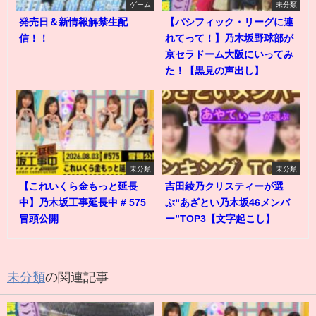
ゲーム
未分類
発売日＆新情報解禁生配
【パシフィック・リーグに連
信！！
れてって！】乃木坂野球部が
京セラドーム大阪にいってみ
た！【黒見の声出し】
未分類
未分類
【これいくら金もっと延長
吉田綾乃クリスティーが選
中】乃木坂工事延長中 # 575
ぶ“あざとい乃木坂46メンバ
冒頭公開
ー”TOP3【文字起こし】
未分類
の関連記事