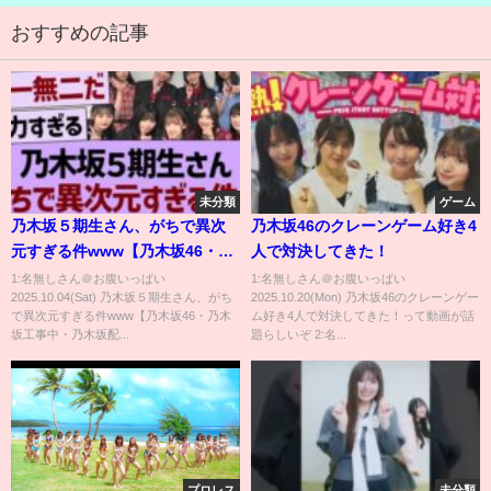
おすすめの記事
未分類
ゲーム
乃木坂５期生さん、がちで異次
乃木坂46のクレーンゲーム好き4
元すぎる件www【乃木坂46・乃
人で対決してきた！
木坂工事中・乃木坂配信中】
1:名無しさん＠お腹いっぱい
1:名無しさん＠お腹いっぱい
2025.10.04(Sat) 乃木坂５期生さん、がち
2025.10.20(Mon) 乃木坂46のクレーンゲー
で異次元すぎる件www【乃木坂46・乃木
ム好き4人で対決してきた！って動画が話
坂工事中・乃木坂配...
題らしいぞ 2:名...
プロレス
未分類