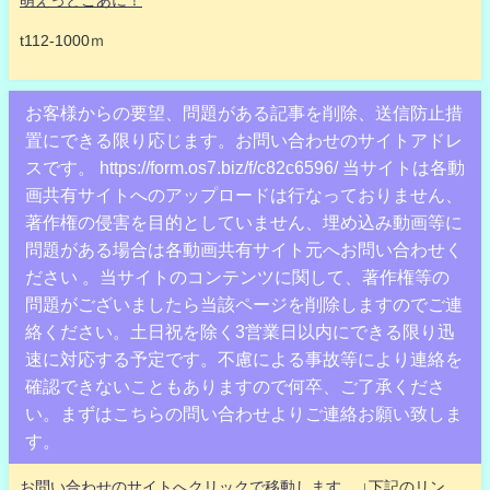
t112-1000ｍ
お客様からの要望、問題がある記事を削除、送信防止措
置にできる限り応じます。お問い合わせのサイトアドレ
スです。 https://form.os7.biz/f/c82c6596/ 当サイトは各動
画共有サイトへのアップロードは行なっておりません、
著作権の侵害を目的としていません、埋め込み動画等に
問題がある場合は各動画共有サイト元へお問い合わせく
ださい 。当サイトのコンテンツに関して、著作権等の
問題がございましたら当該ページを削除しますのでご連
絡ください。土日祝を除く3営業日以内にできる限り迅
速に対応する予定です。不慮による事故等により連絡を
確認できないこともありますので何卒、ご了承くださ
い。まずはこちらの問い合わせよりご連絡お願い致しま
す。
お問い合わせのサイトへクリックで移動します。
↓下記のリン