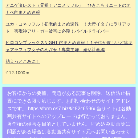
アニゲタレスト（元祖！アニメッフル） ひきこもりニートのオ
ナベ的まとめ速報
ユカ・ヨネッフル！初老的まとめ速報！！大帝イタチにラリアッ
ト！害獣神アリ・ガー被害に必殺！パイルドライバー
ヒロコンプレックスNIGHT 的まとめ速報！！子供が欲しいど陰キ
ャアラフィフ女子のめざせ！専業主婦！婚活計画編
萌えっとこあに！
t112-1000ｍ
お客様からの要望、問題がある記事を削除、送信防止措
置にできる限り応じます。お問い合わせのサイトアドレ
スです。 https://form.os7.biz/f/c82c6596/ 当サイトは各動
画共有サイトへのアップロードは行なっておりません、
著作権の侵害を目的としていません、埋め込み動画等に
問題がある場合は各動画共有サイト元へお問い合わせく