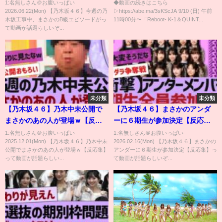
聞のカオスな戦い！ | 9.10 K-1
1:名無しさん＠お腹いっぱい
◆動画の続きはこちら
2026.06.22(Mon) 【乃木坂４６】今週の乃
▷https://abe.ma/3sKScJA 9/10 (日) 午前
横浜アリーナ アベマビデオで公
木坂工事中、まさかのB級エピソードがっ
11時00分〜「Reboot- K-1＆QUINT...
開！
て動画が話題らしいぞ...
未分類
未分類
【乃木坂４６】乃木中未公開で
【乃木坂４６】まさかのアンダ
まさかのあの人が登場ｗ【反応
ーに６期生が参加決定【反応
集】
集】
1:名無しさん＠お腹いっぱい
1:名無しさん＠お腹いっぱい
2025.12.01(Mon) 【乃木坂４６】乃木中未
2026.02.16(Mon) 【乃木坂４６】まさかの
公開でまさかのあの人が登場ｗ【反応集】
アンダーに６期生が参加決定【反応集】っ
って動画が話題らしい...
て動画が話題らしいぞ...