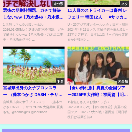
未分類
ネタ
選抜の期別枠問題、ガチで解決
11人目のストライカーは審判 レ
しないww【乃木坂46・乃木坂工
フェリー 韓国12人 #サッカー
事中・乃木坂配信中】
日本代表 2024年4月22日 #U23
1:名無しさん＠お腹いっぱい
U－23アジア杯カタール大会：日本－韓国
2026.01.05(Mon) 選抜の期別枠問題、ガチ
2024年4月22日 パリ五輪予選を兼ねるU－
アジアカップ #名探偵コナン
で解決しないww【乃木坂46・乃木坂工事
23アジア杯で、日本は1次リーグ首位突破
中・乃木坂配信中】...
をかけ韓国と...
ネタ
未分類
宮城県出身の女子プロレスラ
【食い倒れ旅】真夏の全国ツア
ー (藤本つかさ DASH・チサコ
ー2025PR大作戦！福岡篇【明日
YUNA 大畠美咲 夏実もち)
明後日は福岡公演🎤】
宮城県出身の女子プロレスラー (藤本つ
1:名無しさん＠お腹いっぱい
かさ DASH・チサコ YUNA 大畠美咲 夏実
2025.08.09(Sat) 【食い倒れ旅】真夏の全
もち) @sendaigirls @iceribbon...
国ツアー2025PR大作戦！福岡篇【明日明
後日は福岡公演&...