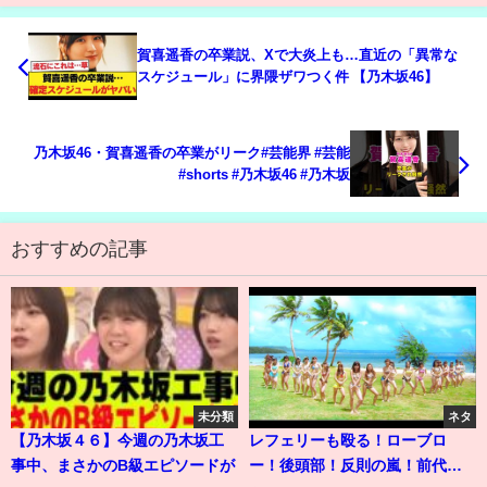
賀喜遥香の卒業説、Xで大炎上も…直近の「異常な
スケジュール」に界隈ザワつく件 【乃木坂46】
乃木坂46・賀喜遥香の卒業がリーク#芸能界 #芸能
#shorts #乃木坂46 #乃木坂
おすすめの記事
未分類
ネタ
【乃木坂４６】今週の乃木坂工
レフェリーも殴る！ローブロ
事中、まさかのB級エピソードが
ー！後頭部！反則の嵐！前代未