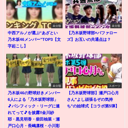
未分類
未分類
中西アルノが選ぶ“あざとい
【乃木坂野球部×バファロー
乃木坂46メンバー”TOP3【文
ズ】お互いの共通点は？
字起こし】
未分類
スポーツ
乃木坂46の野球好きメンバー
【乃木坂野球部】瀬戸口心月
6人による「乃木坂野球部」
さん"よし頑張るぞの気持
🎵パシフィック・リーグに連
ち"の始球式【コラボ第5弾】
れてって🎵を披露‼️金川紗
耶・黒見明香・柴田柚菜・瀬
戸口心月・長嶋凛桜・小川彩