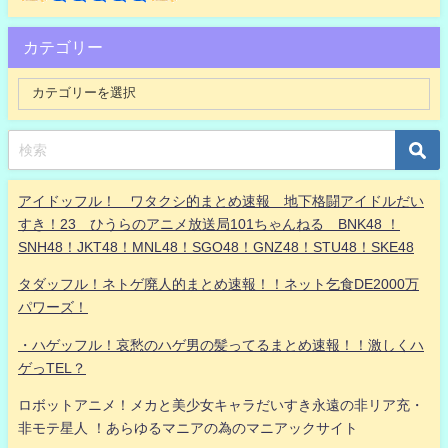
カテゴリー
アイドッフル！ ワタクシ的まとめ速報 地下格闘アイドルだい
すき！23 ひうらのアニメ放送局101ちゃんねる BNK48 ！
SNH48！JKT48！MNL48！SGO48！GNZ48！STU48！SKE48
タダッフル！ネトゲ廃人的まとめ速報！！ネット乞食DE2000万
パワーズ！
・ハゲッフル！哀愁のハゲ男の髪ってるまとめ速報！！激しくハ
ゲっTEL？
ロボットアニメ！メカと美少女キャラだいすき永遠の非リア充・
非モテ星人 ！あらゆるマニアの為のマニアックサイト