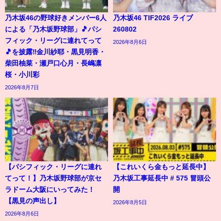
乃木坂46の野球好きメンバー6人
乃木坂46 TIF2026 ライブ
による「乃木坂野球部」🎵パシ
260802
フィック・リーグに連れてって
2026年8月6日
🎵を披露‼️金川紗耶・黒見明香・
柴田柚菜・瀬戸口心月・長嶋凛
桜・小川彩
2026年8月7日
【パシフィック・リーグに連れ
【これいくら金もっと延長中】
てって！】乃木坂野球部が京セ
乃木坂工事延長中 # 575 冒頭公
ラドーム大阪にいってみた！
開
【黒見の声出し】
2026年8月5日
2026年8月6日