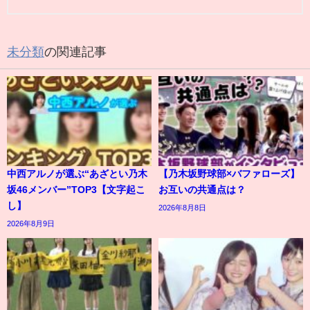
未分類
の関連記事
中西アルノが選ぶ“あざとい乃木
【乃木坂野球部×バファローズ】
坂46メンバー”TOP3【文字起こ
お互いの共通点は？
し】
2026年8月8日
2026年8月9日