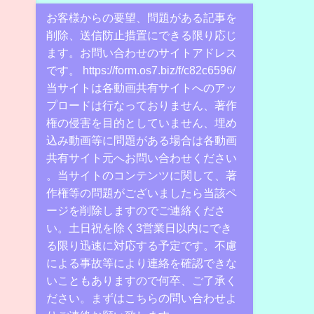
お客様からの要望、問題がある記事を
削除、送信防止措置にできる限り応じ
ます。お問い合わせのサイトアドレス
です。 https://form.os7.biz/f/c82c6596/
当サイトは各動画共有サイトへのアッ
プロードは行なっておりません、著作
権の侵害を目的としていません、埋め
込み動画等に問題がある場合は各動画
共有サイト元へお問い合わせください
。当サイトのコンテンツに関して、著
作権等の問題がございましたら当該ペ
ージを削除しますのでご連絡くださ
い。土日祝を除く3営業日以内にでき
る限り迅速に対応する予定です。不慮
による事故等により連絡を確認できな
いこともありますので何卒、ご了承く
ださい。まずはこちらの問い合わせよ