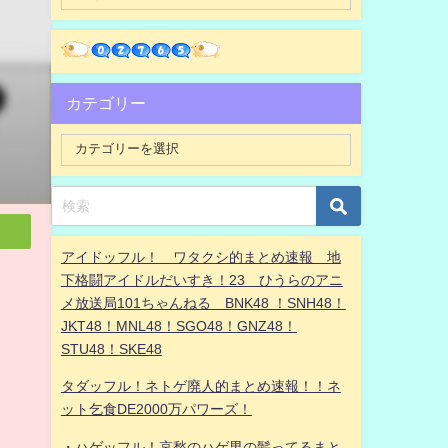
カテゴリー
アイドッフル！ ワタクシ的まとめ速報 地
下格闘アイドルだいすき！23 ひうらのアニ
メ放送局101ちゃんねる BNK48 ！SNH48！
JKT48！MNL48！SGO48！GNZ48！
STU48！SKE48
タダッフル！ネトゲ廃人的まとめ速報！！ネ
ット乞食DE2000万パワーズ！
・ハゲッフル！哀愁のハゲ男の髪ってるまと