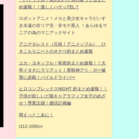
め速報！！激しくハゲっTEL？
ロボットアニメ！メカと美少女キャラだいす
き永遠の非リア充・非モテ星人 ！あらゆるマ
ニアの為のマニアックサイト
アニゲタレスト（元祖！アニメッフル） ひ
きこもりニートのオナベ的まとめ速報
ユカ・ヨネッフル！初老的まとめ速報！！大
帝イタチにラリアット！害獣神アリ・ガー被
害に必殺！パイルドライバー
ヒロコンプレックスNIGHT 的まとめ速報！！
子供が欲しいど陰キャアラフィフ女子のめざ
せ！専業主婦！婚活計画編
萌えっとこあに！
t112-1000ｍ