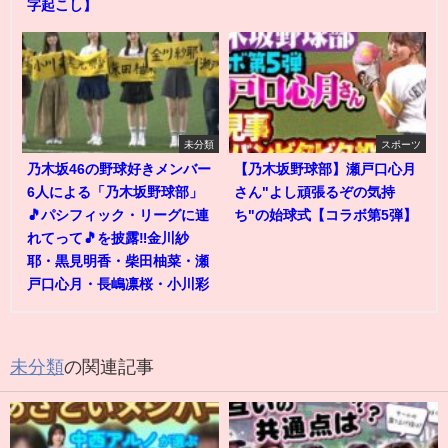
字起こし】
未分類
スポーツ
乃木坂46の野球好きメンバー
【乃木坂野球部】瀬戸口心月
6人による「乃木坂野球部」
さん"よし頑張るぞの気持
🎵パシフィック・リーグに連
ち"の始球式【コラボ第5弾】
れてって🎵を披露‼️金川紗
耶・黒見明香・柴田柚菜・瀬
戸口心月・長嶋凛桜・小川彩
未分類
の関連記事