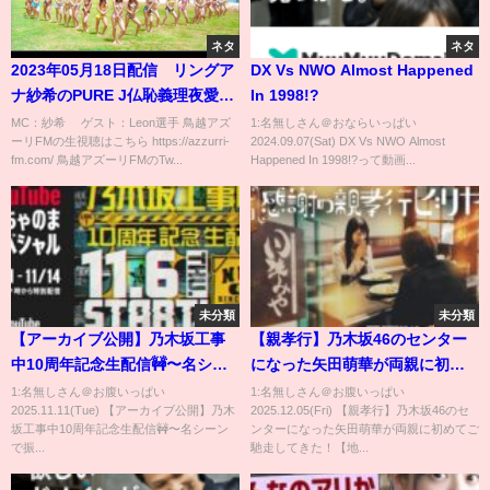
ネタ
ネタ
2023年05月18日配信 リングア
DX Vs NWO Almost Happened
ナ紗希のPURE J仏恥義理夜愛
In 1998!?
MC：紗希 ゲスト：Leon選手
MC：紗希 ゲスト：Leon選手 鳥越アズ
1:名無しさん＠おならいっぱい
ーリFMの生視聴はこちら https://azzurri-
2024.09.07(Sat) DX Vs NWO Almost
fm.com/ 鳥越アズーリFMのTw...
Happened In 1998!?って動画...
未分類
未分類
【アーカイブ公開】乃木坂工事
【親孝行】乃木坂46のセンター
中10周年記念生配信🚧〜名シー
になった矢田萌華が両親に初め
ンで振り返る！笑いと涙の3時間
てご馳走してきた！【地元・秋
1:名無しさん＠お腹いっぱい
1:名無しさん＠お腹いっぱい
2025.11.11(Tue) 【アーカイブ公開】乃木
2025.12.05(Fri) 【親孝行】乃木坂46のセ
SP〜
田】
坂工事中10周年記念生配信🚧〜名シーン
ンターになった矢田萌華が両親に初めてご
で振...
馳走してきた！【地...