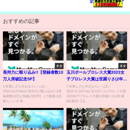
定
おすすめの記事
ネタ
ネタ
長州力に殴り込み!!【登録者数10
玉川ボールプロレス大賞2023女
万人突破記念SP】
子プロレス大賞は世羅りさ(2年連
続2度目)【玉川ボール】#shorts
1:名無しさん＠おならいっぱい
1:名無しさん＠おならいっぱい
2024.10.07(Mon) 長州力に殴り込み!!【登
2024.12.10(Tue) 玉川ボールプロレス大賞
録者数10万人突破記念SP】って動画が話
2023女子プロレス大賞は世羅りさ(2年連
題らしいぞ 長...
続2度目)【玉...