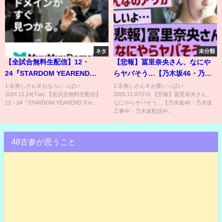
ネタ
未分類
【全試合無料生配信】12・
【悲報】冨里奈央さん、なにや
24『STARDOM YEAREND
らヤバそう…【乃木坂46・乃木
X'mas NIGHT 2024』東京・後楽
坂工事中・乃木坂配信中】
1:名無しさん＠おならいっぱい
1:名無しさん＠お腹いっぱい
2024.12.24(Tue) 【全試合無料生配信】
2025.11.07(Fri) 【悲報】冨里奈央さん、
園ホール
12・24『STARDOM YEAREND X'm...
なにやらヤバそう…【乃木坂46・乃木坂
工事中・乃木坂配信中...
48古参が思うこと