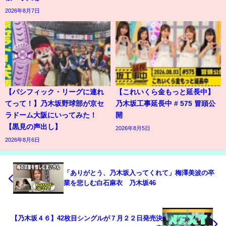
2026年8月7日
【パシフィック・リーグに連れ
【これいくら金もっと延長中】
てって！】乃木坂野球部が京セ
乃木坂工事延長中 # 575 冒頭公
ラドーム大阪にいってみた！
開
【黒見の声出し】
2026年8月5日
2026年8月6日
「ありがとう、乃木坂入ってくれて」梅澤美波の卒
業を悲しむ白石麻衣 乃木坂46
【乃木坂４６】42枚目シングルが７月２２日発売決