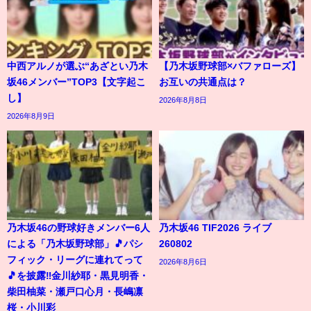
中西アルノが選ぶ“あざとい乃木
【乃木坂野球部×バファローズ】
坂46メンバー”TOP3【文字起こ
お互いの共通点は？
し】
2026年8月8日
2026年8月9日
乃木坂46の野球好きメンバー6人
乃木坂46 TIF2026 ライブ
による「乃木坂野球部」🎵パシ
260802
フィック・リーグに連れてって
2026年8月6日
🎵を披露‼️金川紗耶・黒見明香・
柴田柚菜・瀬戸口心月・長嶋凛
桜・小川彩