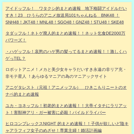
アイドッフル！ ワタクシ的まとめ速報 地下格闘アイドルだい
すき！23 ひうらのアニメ放送局101ちゃんねる BNK48 ！
SNH48！JKT48！MNL48！SGO48！GNZ48！STU48！SKE48
タダッフル！ネトゲ廃人的まとめ速報！！ネット乞食DE2000万
パワーズ！
・ハゲッフル！哀愁のハゲ男の髪ってるまとめ速報！！激しくハ
ゲっTEL？
ロボットアニメ！メカと美少女キャラだいすき永遠の非リア充・
非モテ星人 ！あらゆるマニアの為のマニアックサイト
アニゲタレスト（元祖！アニメッフル） ひきこもりニートのオ
ナベ的まとめ速報
ユカ・ヨネッフル！初老的まとめ速報！！大帝イタチにラリアッ
ト！害獣神アリ・ガー被害に必殺！パイルドライバー
ヒロコンプレックスNIGHT 的まとめ速報！！子供が欲しいど陰キ
ャアラフィフ女子のめざせ！専業主婦！婚活計画編