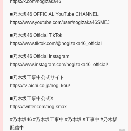
https://x.com/nogizaka46
■乃木坂46 OFFICIAL YouTube CHANNEL
https://www.youtube.com/user/nogizaka46SMEJ
■乃木坂46 Official TikTok
https://www.tiktok.com/@nogizaka46_official
■乃木坂46 Official Instagram
https://www.instagram.com/nogizaka46_official/
■乃木坂工事中公式サイト
https://tv-aichi.co.jp/nogi-kou/
■乃木坂工事中公式X
https://twitter.com/nogikmax
#乃木坂46 #乃木坂工事中 #乃木坂 #工事中 #乃木坂
配信中