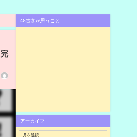
48古参が思うこと
で完
アーカイブ