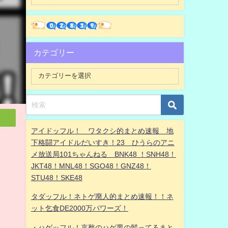
カテゴリー
アイドッフル！ ワタクシ的まとめ速報 地
下格闘アイドルだいすき！23 ひうらのアニ
メ放送局101ちゃんねる BNK48 ！SNH48！
JKT48！MNL48！SGO48！GNZ48！
STU48！SKE48
タダッフル！ネトゲ廃人的まとめ速報！！ネ
ット乞食DE2000万パワーズ！
・ハゲッフル！哀愁のハゲ男の髪ってるまと