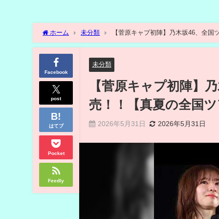
ホーム
未分類
【菅原キャプ初陣】乃木坂46、全国
未分類
Facebook
【菅原キャプ初陣】乃
post
売！！【真夏の全国ツア
2026年5月31日
2026年5月31日
はてブ
Pocket
Feedly