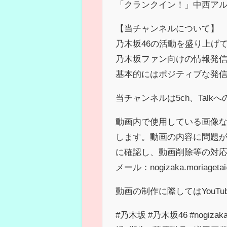
「クランクイン！」中西ア
【当チャンネルについて】
乃木坂46の活動を盛り上げ
乃木坂ファン向けの情報発
基本的にはポジティブな発
当チャンネルは5ch、Tal
動画内で使用している画像
します。動画の内容に問題
に確認し、動画削除等の対
メール：nogizaka.moriagetai@
動画の制作に際してはYouT
#乃木坂 #乃木坂46 #nogiz