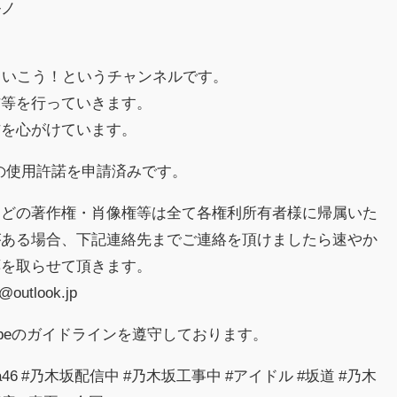
ルノ
ていこう！というチャンネルです。
信等を行っていきます。
信を心がけています。
kへの使用許諾を申請済みです。
などの著作権・肖像権等は全て各権利所有者様に帰属いた
がある場合、下記連絡先までご連絡を頂けましたら速やか
応を取らせて頂きます。
outlook.jp
ubeのガイドラインを遵守しております。
aka46 #乃木坂配信中 #乃木坂工事中 #アイドル #坂道 #乃木