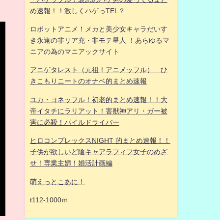
め速報！！激しくハゲっTEL？
ロボットアニメ！メカと美少女キャラだいす
き永遠の非リア充・非モテ星人 ！あらゆるマ
ニアの為のマニアックサイト
アニゲタレスト（元祖！アニメッフル） ひ
きこもりニートのオナベ的まとめ速報
ユカ・ヨネッフル！初老的まとめ速報！！大
帝イタチにラリアット！害獣神アリ・ガー被
害に必殺！パイルドライバー
ヒロコンプレックスNIGHT 的まとめ速報！！
子供が欲しいど陰キャアラフィフ女子のめざ
せ！専業主婦！婚活計画編
萌えっとこあに！
t112-1000ｍ