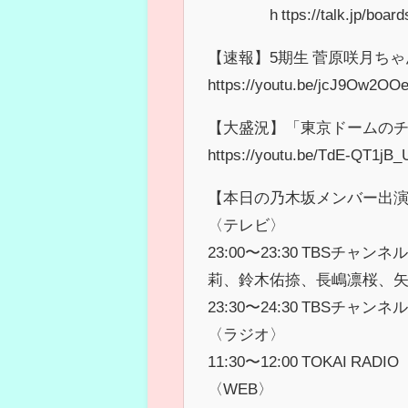
h ttps://talk.jp/boards/
【速報】5期生 菅原咲月ち
https://youtu.be/jcJ9Ow2OO
【大盛況】「東京ドームの
https://youtu.be/TdE-QT1jB_
【本日の乃木坂メンバー出
〈テレビ〉
23:00〜23:30 TBS
莉、鈴木佑捺、長嶋凛桜、
23:30〜24:30 TBSチャンネル1
〈ラジオ〉
11:30〜12:00 TOKAI
〈WEB〉