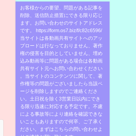
お客様からの要望、問題がある記事を
削除、送信防止措置にできる限り応じ
ます。お問い合わせのサイトアドレス
です。 https://form.os7.biz/f/c82c6596/
当サイトは各動画共有サイトへのアッ
プロードは行なっておりません、著作
権の侵害を目的としていません、埋め
込み動画等に問題がある場合は各動画
共有サイト元へお問い合わせください
。当サイトのコンテンツに関して、著
作権等の問題がございましたら当該ペ
ージを削除しますのでご連絡くださ
い。土日祝を除く3営業日以内にでき
る限り迅速に対応する予定です。不慮
による事故等により連絡を確認できな
いこともありますので何卒、ご了承く
ださい。まずはこちらの問い合わせよ