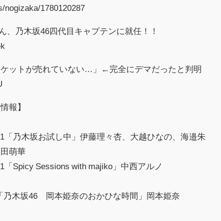
nogizaka/1780120287
ゃん、乃木坂46四代目キャプテンに就任！！
ek
チケットが売れていない…」←完全にデマだったと判明
U
演情報】
チャンネル1「乃木坂お試し中」伊藤理々杏、大越ひなの、海邉朱
矢田萌華
「Spicy Sessions with majiko」中西アルノ
 RADIO「乃木坂46 岡本姫奈のおかひな時間」岡本姫奈