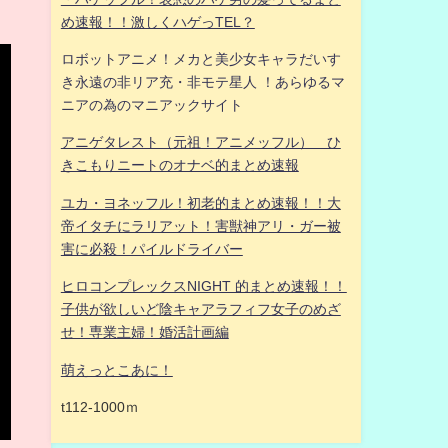
め速報！！激しくハゲっTEL？
ロボットアニメ！メカと美少女キャラだいす
き永遠の非リア充・非モテ星人 ！あらゆるマ
ニアの為のマニアックサイト
アニゲタレスト（元祖！アニメッフル） ひ
きこもりニートのオナベ的まとめ速報
ユカ・ヨネッフル！初老的まとめ速報！！大
帝イタチにラリアット！害獣神アリ・ガー被
害に必殺！パイルドライバー
ヒロコンプレックスNIGHT 的まとめ速報！！
子供が欲しいど陰キャアラフィフ女子のめざ
せ！専業主婦！婚活計画編
萌えっとこあに！
t112-1000ｍ