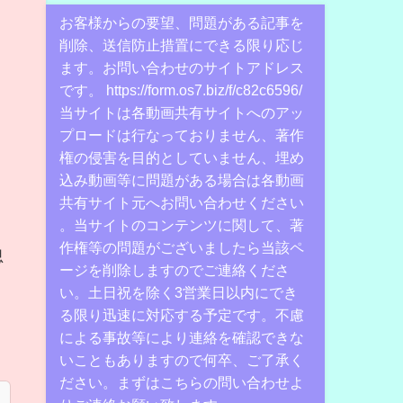
お客様からの要望、問題がある記事を
削除、送信防止措置にできる限り応じ
ます。お問い合わせのサイトアドレス
です。 https://form.os7.biz/f/c82c6596/
当サイトは各動画共有サイトへのアッ
プロードは行なっておりません、著作
権の侵害を目的としていません、埋め
込み動画等に問題がある場合は各動画
共有サイト元へお問い合わせください
。当サイトのコンテンツに関して、著
作権等の問題がございましたら当該ペ
思
ージを削除しますのでご連絡くださ
い。土日祝を除く3営業日以内にでき
る限り迅速に対応する予定です。不慮
による事故等により連絡を確認できな
いこともありますので何卒、ご了承く
ださい。まずはこちらの問い合わせよ