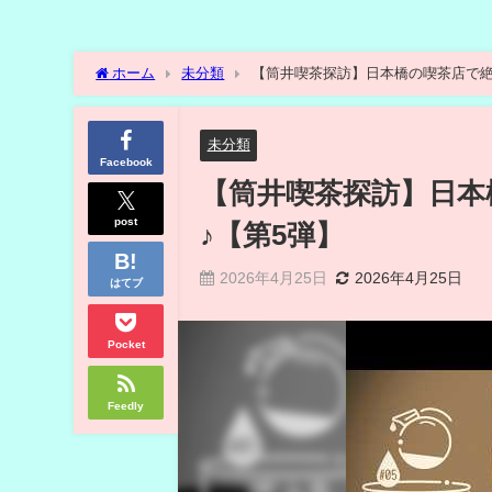
ホーム
未分類
【筒井喫茶探訪】日本橋の喫茶店で絶
未分類
Facebook
【筒井喫茶探訪】日本
post
♪【第5弾】
2026年4月25日
2026年4月25日
はてブ
Pocket
Feedly