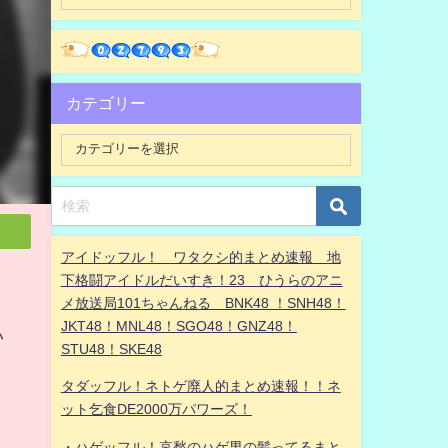
カテゴリー
アイドッフル！ ワタクシ的まとめ速報 地
下格闘アイドルだいすき！23 ひうらのアニ
メ放送局101ちゃんねる BNK48 ！SNH48！
JKT48！MNL48！SGO48！GNZ48！
い
STU48！SKE48
タダッフル！ネトゲ廃人的まとめ速報！！ネ
ット乞食DE2000万パワーズ！
・ハゲッフル！哀愁のハゲ男の髪ってるまと