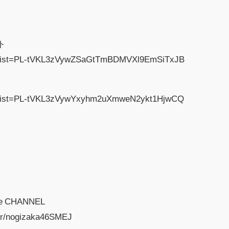
ト
ist?list=PL-tVKL3zVywZSaGtTmBDMVXl9EmSiTxJB
ist?list=PL-tVKL3zVywYxyhm2uXmweN2ykt1HjwCQ
e CHANNEL
er/nogizaka46SMEJ