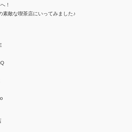
訪へ！
の素敵な喫茶店にいってみました♪
E
nQ
k
so
店