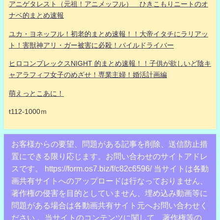
アニゲタレスト（元祖！アニメッフル） ひきこもりニートのオ
ナベ的まとめ速報
ユカ・ヨネッフル！初老的まとめ速報！！大帝イタチにラリアッ
ト！害獣神アリ・ガー被害に必殺！パイルドライバー
ヒロコンプレックスNIGHT 的まとめ速報！！子供が欲しいど陰キ
ャアラフィフ女子のめざせ！専業主婦！婚活計画編
萌えっとこあに！
t112-1000ｍ
お客様からの要望、問題がある記事を削除、送信防止措
置にできる限り応じます。お問い合わせのサイトアドレ
スです。 https://form.os7.biz/f/c82c6596/ 当サイトは各動
画共有サイトへのアップロードは行なっておりません、
著作権の侵害を目的としていません、埋め込み動画等に
問題がある場合は各動画共有サイト元へお問い合わせく
ださい 。当サイトのコンテンツに関して、著作権等の