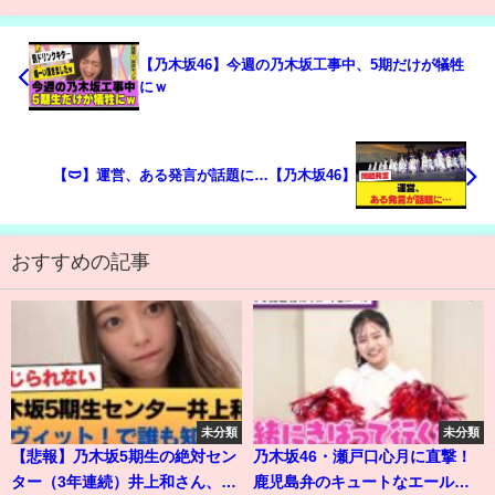
【乃木坂46】今週の乃木坂工事中、5期だけが犠牲
にｗ
【🩲】運営、ある発言が話題に…【乃木坂46】
おすすめの記事
未分類
未分類
【悲報】乃木坂5期生の絶対セン
乃木坂46・瀬戸口心月に直撃！
ター（3年連続）井上和さん、ラ
鹿児島弁のキュートなエールに