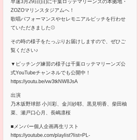
早速3月29日(日)に千葉ロッテマリーンズの本拠地・
ZOZOマリンスタジアムへ！
歌唱パフォーマンスやセレモニアルピッチを行わせ
ていただきました⚾
その時の様子をたっぷりお届けしますので、ぜひご
覧ください♪
▼ピッチング練習の様子は千葉ロッテマリーンズ公
式YouTubeチャンネルでも公開中！
https://youtu.be/vw3tkNW8JsA
出演
乃木坂野球部 小川彩、金川紗耶、黒見明香、柴田柚
菜、瀬戸口心月、長嶋凛桜
■メンバー個人企画再生リスト
https://youtube.com/playlist?list=PL-