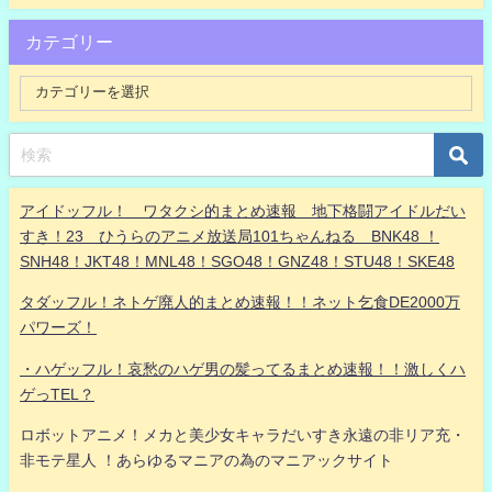
カテゴリー
アイドッフル！ ワタクシ的まとめ速報 地下格闘アイドルだい
すき！23 ひうらのアニメ放送局101ちゃんねる BNK48 ！
SNH48！JKT48！MNL48！SGO48！GNZ48！STU48！SKE48
タダッフル！ネトゲ廃人的まとめ速報！！ネット乞食DE2000万
パワーズ！
・ハゲッフル！哀愁のハゲ男の髪ってるまとめ速報！！激しくハ
ゲっTEL？
ロボットアニメ！メカと美少女キャラだいすき永遠の非リア充・
非モテ星人 ！あらゆるマニアの為のマニアックサイト