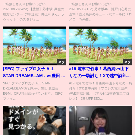
ヴィット！のスタジオで誰も知
メロメロ “ViVi史上初”ビューテ
1:名無しさん＠お腹いっぱい
1:名無しさん＠お腹いっぱい
2025.08.27(Wed) 【悲報】乃木坂5期生の
2026.05.12(Tue) 乃木坂46・瀬戸口心月に
らない #乃木坂46 #乃木坂46の
ィーアンバサダーへの思い語る
絶対センター（3年連続）井上和さん、ラ
直撃！鹿児島弁のキュートなエールにメロ
スター
『ViViビューティーアンバサダ
ヴィット！のスタジオ...
メロ “ViVi史...
ー』就任インタビュー
ネタ
ネタ
[SFC] ファイプロ女子 ALL
#19 電車で竹串！葛西純vs山下
STAR DREAMSLAM - vs豊田 真
りなの一騎討ち！Xで越中詩郎！
奈美 BGM
プロレス電車団体AWE旗揚げ
SFC. ファイプロ女子 ALL STAR
#19 電車で竹串！葛西純vs山下りなの一騎
DREAMSLAM,対戦相手、豊田 真奈美
討ち！Xで越中詩郎！プロレス電車団体
戦！【アルピコ交通電車プロレ
BGM。CPU同士戦わせています。 (SFC
AWE旗揚げ戦！【アルピコ交通電車プロ
ス】【激烈FREEDOMS】【玉川
ファイ...
レス】【激烈FREED...
ボールのスリーカウントは叩か
せない！】