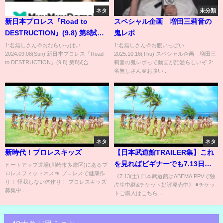
ネタ
未分類
新日本プロレス『Road to
スペシャル企画 増田三莉音の
DESTRUCTION』(9.8) 第8試合
鬼レポ
NJPW WORLD認定TV選手権試
1:名無しさん＠おならいっぱい
1:名無しさん＠お腹いっぱい
2024.09.08(Sun) 新日本プロレス『Road
2025.10.16(Thu) スペシャル企画 増田三
合 #shorts
to DESTRUCTION』(9.8) 第8試合 ...
莉音の鬼レポって動画が話題らしいぞ 2:
名無しさん＠お腹い...
ネタ
ネタ
新時代！プロレスキッズ
【日本武道館TRAILER集】これ
を見ればビギナーでも7.13日本
ヒートアップ道場(川崎市多摩区)にあるプ
ロレスフィットネス👊 プロレスで健康作
武道館大会が丸わかり！"待望の
《7.13(土) 日本武道館はABEMA PPVで独
り！ 怪我しない体作り！ プロレスキッズ
占生中継&チケット好評発売中》 ◾️チケッ
新時代"に挑む、NOAHの覚悟を
募集中...
トご購入はこちら ...
見逃すな！｜プロレスリング・
ノア