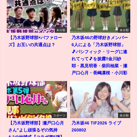
未分類
未分類
【乃木坂野球部×バファロー
乃木坂46の野球好きメンバー
ズ】お互いの共通点は？
6人による「乃木坂野球部」
🎵パシフィック・リーグに連
れてって🎵を披露‼️金川紗
耶・黒見明香・柴田柚菜・瀬
戸口心月・長嶋凛桜・小川彩
スポーツ
未分類
【乃木坂野球部】瀬戸口心月
乃木坂46 TIF2026 ライブ
さん"よし頑張るぞの気持
260802