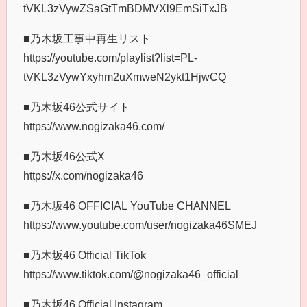
tVKL3zVywZSaGtTmBDMVXl9EmSiTxJB
■乃木坂工事中再生リスト
https://youtube.com/playlist?list=PL-
tVKL3zVywYxyhm2uXmweN2ykt1HjwCQ
■乃木坂46公式サイト
https://www.nogizaka46.com/
■乃木坂46公式X
https://x.com/nogizaka46
■乃木坂46 OFFICIAL YouTube CHANNEL
https://www.youtube.com/user/nogizaka46SMEJ
■乃木坂46 Official TikTok
https://www.tiktok.com/@nogizaka46_official
■乃木坂46 Official Instagram