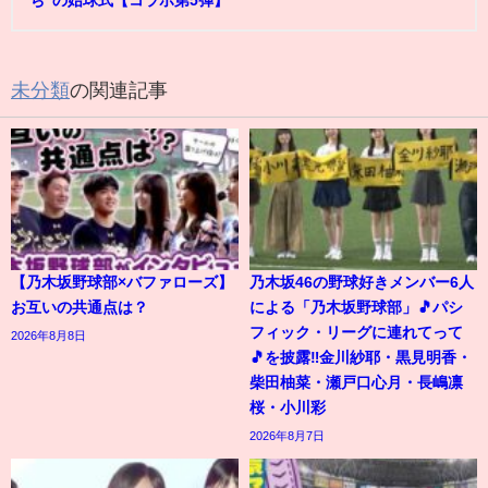
ち"の始球式【コラボ第5弾】
未分類
の関連記事
【乃木坂野球部×バファローズ】
乃木坂46の野球好きメンバー6人
お互いの共通点は？
による「乃木坂野球部」🎵パシ
フィック・リーグに連れてって
2026年8月8日
🎵を披露‼️金川紗耶・黒見明香・
柴田柚菜・瀬戸口心月・長嶋凛
桜・小川彩
2026年8月7日