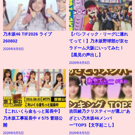
乃木坂46 TIF2026 ライブ
【パシフィック・リーグに連れ
260802
てって！】乃木坂野球部が京セ
ラドーム大阪にいってみた！
2026年8月6日
【黒見の声出し】
2026年8月6日
【これいくら金もっと延長中】
吉田綾乃クリスティーが選ぶ“あ
乃木坂工事延長中 # 575 冒頭公
ざとい乃木坂46メンバ
開
ー”TOP3【文字起こし】
2026年8月5日
2026年8月5日