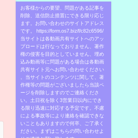
お客様からの要望、問題がある記事を
削除、送信防止措置にできる限り応じ
ます。お問い合わせのサイトアドレス
です。 https://form.os7.biz/f/c82c6596/
当サイトは各動画共有サイトへのアッ
プロードは行なっておりません、著作
権の侵害を目的としていません、埋め
込み動画等に問題がある場合は各動画
共有サイト元へお問い合わせください
。当サイトのコンテンツに関して、著
作権等の問題がございましたら当該ペ
ージを削除しますのでご連絡くださ
い。土日祝を除く3営業日以内にでき
る限り迅速に対応する予定です。不慮
による事故等により連絡を確認できな
いこともありますので何卒、ご了承く
ださい。まずはこちらの問い合わせよ