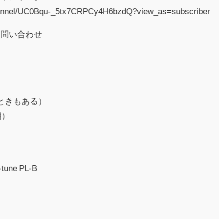
hannel/UC0Bqu-_5tx7CRPCy4H6bzdQ?view_as=subscriber
お問い合わせ
ときもある）
期）
e PL-B