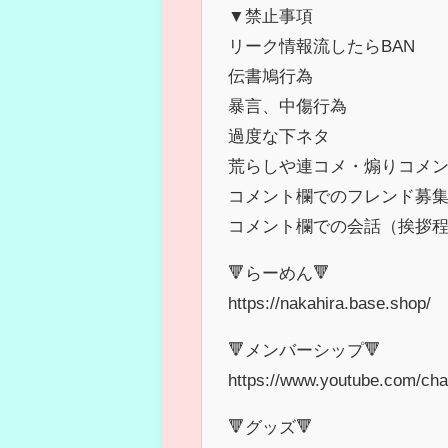
▼禁止事項
リーク情報流したらBAN
伝書鳩行為
暴言、中傷行為
過度な下ネタ
荒らしや連コメ・煽りコメ
コメント欄でのフレンド募
コメント欄での会話（挨拶
🔻らーめん🔻
https://nakahira.base.shop/
🔻メンバーシップ🔻
https://www.youtube.com/c
🔻グッズ🔻