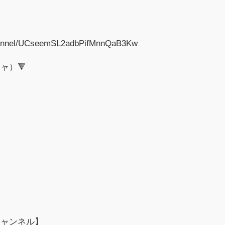
channel/UCseemSL2adbPifMnnQaB3Kw
ャ）🔻
チャンネル】