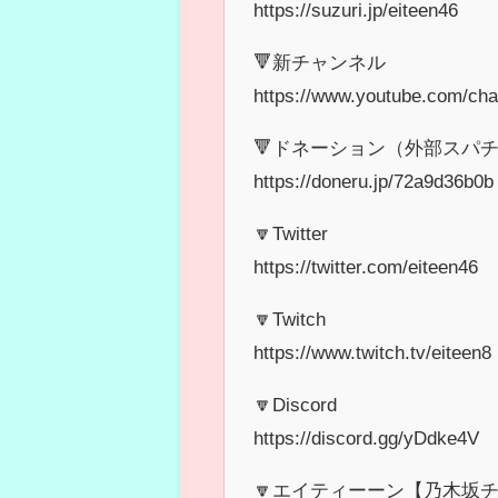
https://suzuri.jp/eiteen46
🔻新チャンネル
https://www.youtube.com/
🔻ドネーション（外部スパチ
https://doneru.jp/72a9d36b0b
🔽Twitter
https://twitter.com/eiteen46
🔽Twitch
https://www.twitch.tv/eiteen8
🔽Discord
https://discord.gg/yDdke4V
🔽エイティーーン【乃木坂