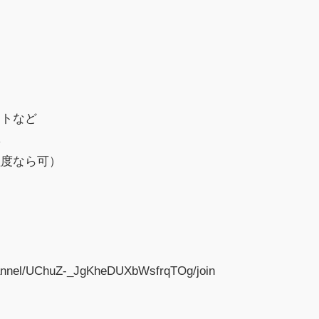
ントなど
集
程度なら可）
hannel/UChuZ-_JgKheDUXbWsfrqTOg/join