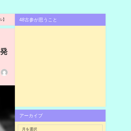
48古参が思うこと
ル】
抜発
アーカイブ