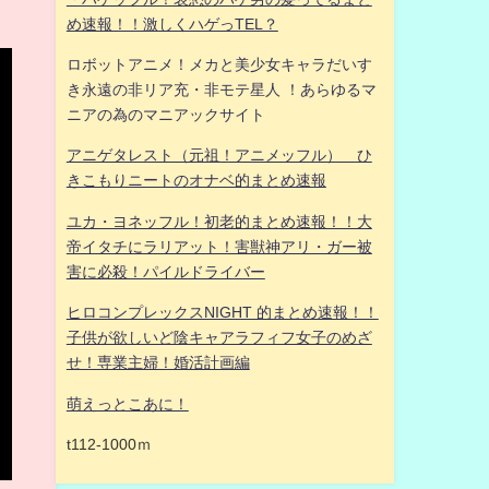
め速報！！激しくハゲっTEL？
ロボットアニメ！メカと美少女キャラだいす
き永遠の非リア充・非モテ星人 ！あらゆるマ
ニアの為のマニアックサイト
アニゲタレスト（元祖！アニメッフル） ひ
きこもりニートのオナベ的まとめ速報
ユカ・ヨネッフル！初老的まとめ速報！！大
帝イタチにラリアット！害獣神アリ・ガー被
害に必殺！パイルドライバー
ヒロコンプレックスNIGHT 的まとめ速報！！
子供が欲しいど陰キャアラフィフ女子のめざ
せ！専業主婦！婚活計画編
萌えっとこあに！
t112-1000ｍ