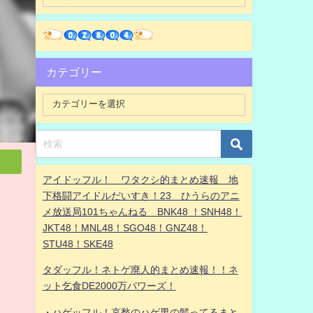
カテゴリー
アイドッフル！ ワタクシ的まとめ速報 地
下格闘アイドルだいすき！23 ひうらのアニ
メ放送局101ちゃんねる BNK48 ！SNH48！
JKT48！MNL48！SGO48！GNZ48！
フ
STU48！SKE48
タダッフル！ネトゲ廃人的まとめ速報！！ネ
ット乞食DE2000万パワーズ！
・ハゲッフル！哀愁のハゲ男の髪ってるまと