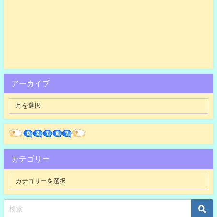
アーカイブ
カテゴリー