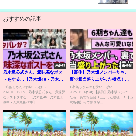
おすすめの記事
未分類
未分類
乃木坂公式さん、意味深なポス
【裏側】乃木坂メンバーたち、
トをする…【乃木坂46・乃木坂
裏で相当盛り上がった模様！！
工事中・乃木坂配信中】
【乃木坂46】
1:名無しさん＠お腹いっぱい
1:名無しさん＠お腹いっぱい
2026.01.08(Thu) 乃木坂公式さん、意味深
2025.08.16(Sat) 【裏側】乃木坂メンバー
なポストをする…【乃木坂46・乃木坂工
たち、裏で相当盛り上がった模様！！【乃
事中・乃木坂配信中】...
木坂46】って動画が...