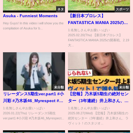
ネタ
スポーツ
Asuka - Funniest Moments
【新日本プロレス】
FANTASTICA MANIA 2025の開
Hey Guys! In this video i will show you the
compilation of Asuka for b...
幕戦、2.19大阪大会をNOWがリ
1:名無しさん＠お腹いっぱい
2025.02.20(Thu) 【新日本プロレス】
ポート！！【NJPWWORLD
FANTASTICA MANIA 2025の開幕戦、2.19
NOW!】
大...
未分類
未分類
リレーダンス5期生ver.part1 #小
【悲報】乃木坂5期生の絶対セン
川彩 #乃木坂46_Myrespect #乃
ター（3年連続）井上和さん、ラ
木坂46
ヴィット！のスタジオで誰も知
1:名無しさん＠お腹いっぱい
1:名無しさん＠お腹いっぱい
2026.01.22(Thu) リレーダンス5期生
2025.08.27(Wed) 【悲報】乃木坂5期生の
らない #乃木坂46 #乃木坂46の
ver.part1 #小川彩 #乃木坂46_Myrespect...
絶対センター（3年連続）井上和さん、ラ
スター
ヴィット！のスタジオ...