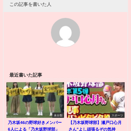
この記事を書いた人
最近書いた記事
未分類
スポーツ
乃木坂46の野球好きメンバー
【乃木坂野球部】瀬戸口心月
6人による「乃木坂野球部」
さん"よし頑張るぞの気持