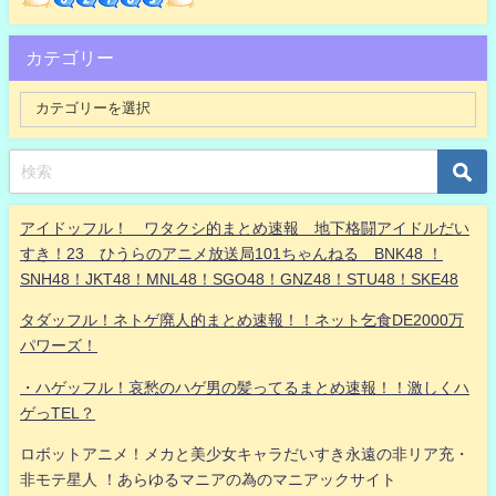
カテゴリー
アイドッフル！ ワタクシ的まとめ速報 地下格闘アイドルだい
すき！23 ひうらのアニメ放送局101ちゃんねる BNK48 ！
SNH48！JKT48！MNL48！SGO48！GNZ48！STU48！SKE48
タダッフル！ネトゲ廃人的まとめ速報！！ネット乞食DE2000万
パワーズ！
・ハゲッフル！哀愁のハゲ男の髪ってるまとめ速報！！激しくハ
ゲっTEL？
ロボットアニメ！メカと美少女キャラだいすき永遠の非リア充・
非モテ星人 ！あらゆるマニアの為のマニアックサイト