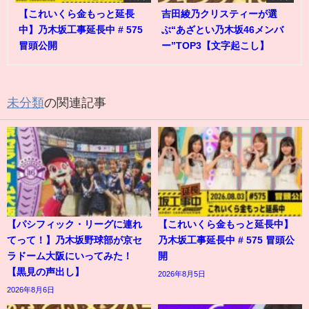
【これいくら金もっと延長
吉田綾乃クリスティーが選
中】乃木坂工事延長中 # 575
ぶ“あざとい乃木坂46メンバ
冒頭公開
ー”TOP3【文字起こし】
未分類
の関連記事
【パシフィック・リーグに連れ
【これいくら金もっと延長中】
てって！】乃木坂野球部が京セ
乃木坂工事延長中 # 575 冒頭公
ラドーム大阪にいってみた！
開
【黒見の声出し】
2026年8月5日
2026年8月6日