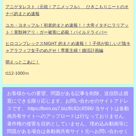
アニゲタレスト（元祖！アニメッフル） ひきこもりニートのオ
ナベ的まとめ速報
ユカ・ヨネッフル！初老的まとめ速報！！大帝イタチにラリアッ
ト！害獣神アリ・ガー被害に必殺！パイルドライバー
ヒロコンプレックスNIGHT 的まとめ速報！！子供が欲しいど陰キ
ャアラフィフ女子のめざせ！専業主婦！婚活計画編
萌えっとこあに！
t112-1000ｍ
お客様からの要望、問題がある記事を削除、送信防止措
置にできる限り応じます。お問い合わせのサイトアドレ
スです。 https://form.os7.biz/f/c82c6596/ 当サイトは各動
画共有サイトへのアップロードは行なっておりません、
著作権の侵害を目的としていません、埋め込み動画等に
問題がある場合は各動画共有サイト元へお問い合わせく