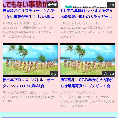
未分類
ネタ
吉田綾乃クリスティー、とんで
1.1 中邑真輔戦へ･･･迷える佐々
もない事態が発生！【乃木坂
木憂流迦に憧れの人ライガーが
46・乃木坂工事中・乃木坂配信
熱いエール！「早く試合がした
1:名無しさん＠お腹いっぱい
1:名無しさん＠おならいっぱい
2025.09.26(Fri) 吉田綾乃クリスティー、
2024.12.12(Thu) 1.1 中邑真輔戦へ･･･迷え
中】
い！」｜1.1 NOAH日本武道館
とんでもない事態が発生！【乃木坂46・
る佐々木憂流迦に憧れの人ライガーが熱い
ABEMA PPVで独占生中継！発売
乃木坂工事中・乃木坂...
エール！「...
中
ネタ
プロレス
新日本プロレス『バトル・オー
清宮海斗、OZAWAからの“嫌が
タム ’22』(11.5) 第6試合
らせ暴露写真”にブチギレ！会場
#shorts
崩壊で会見が強制終了
🌏この試合の模様は #新日本プロレスワー
1:名無しさん＠お腹いっぱい
ルド で配信中​​！ ⇒ https://bit.ly/3646kyA
2024.12.28(Sat) 清宮海斗、OZAWAから
『ABEMA presents NOAH
&#x1f9...
の“嫌がらせ暴露写真”にブチギレ！会場崩
“THE NEW YEAR” 2025』直前
壊で会見が強制終...
記者会見