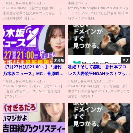
【一ノ瀬列車旅第3弾】
レス #prowrestling #girls
1:名無しさん＠お腹いっぱい
本編はコチラ
2026.08.03(Mon) 【全ツ連動第7弾】一ノ
https://youtu.be/qrbEDnhUeSs VKFエンタ
#ajpw #stardom #wwe #cmll
瀬美空が福岡で観光列車のってみた！【一
ーテインメントで制作した試合を 毎日20
#fantasy
ノ瀬列車旅第3弾】っ...
時プレミアム無料...
未分類
ネタ
【7月27日(月)21:00～】「週刊
壮絶！そして感動…新日本プロ
乃木坂ニュース」MC：菅原咲月
レス大岩陵平NOAHラストマッチ
【スケジュールの都合により収
で清宮と一騎打ち！｜9.14 (土)
1:名無しさん＠お腹いっぱい
1:名無しさん＠おならいっぱい
2026.07.27(Mon) 【7月27日(月)21:00～】
2024.09.15(Sun) 壮絶！そして感動…新日
録にてお届け】
NOAH STAR NAVIGATION 2024
「週刊乃木坂ニュース」MC：菅原咲月
本プロレス大岩陵平NOAHラストマッチで
ABEMAで全試合無料生中継
【スケジュー...
清宮と一騎打ち！...