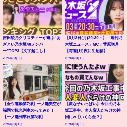
吉田綾乃クリスティーが選ぶ“あ
【8月3日(月)20:30～】「週刊乃
ざとい乃木坂46メンバ
木坂ニュース」MC：菅原咲月
ー”TOP3【文字起こし】
【毎週(月)夜に生配信】
2026年8月5日
2026年8月4日
【全ツ連動第7弾】一ノ瀬美空が
【変な子いっぱい】今回の乃木
福岡で観光列車のってみた！
坂工事中、奇人変人だらけの神
【一ノ瀬列車旅第3弾】
回にw【いくら金？】
2026年8月4日
2026年8月3日