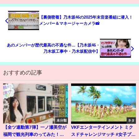
【裏側密着】乃木坂46の2025年末音楽番組に潜入！
メンバー＆マネージャーカメラ📸
あのメンバーが歴代最高の不遇な件…【乃木坂46・
乃木坂工事中・乃木坂配信中】
おすすめの記事
未分類
ネタ
【全ツ連動第7弾】一ノ瀬美空が
VKFエンターテインメント ミク
福岡で観光列車のってみた！
スドチャレンジマッチ #女子プロ