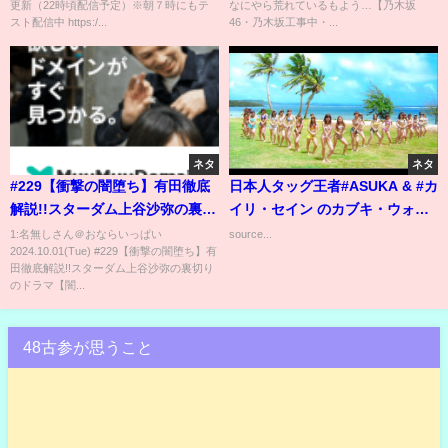
更新（22時頃配信予定）※朝７時にもテ
なにやら荒れているもよう…【乃木坂
スト配信中 https:/...
46・乃木坂工事中・...
ネタ
ネタ
#229【衝撃の闇堕ち】有田徹底
日本人タッグ王者#ASUKA & #カ
解説!!スターダム上谷沙弥の裏切
イリ・セイン のカブキ・ウォリ
りのドラマ【闇に落ちた不死
アーズが“筋肉コンビ”ビアンカ
1:名無しさん＠おならいっぱい
source...
2024.10.01(Tue) #229【衝撃の闇堕ち】有
鳥】
＆ジェイドと一触即発💥そこに
田徹底解説!!スターダム上谷沙弥の裏切り
乱闘状態のタマ・トンガが登場
のドラマ【闇...
で...
48古参が思うこと