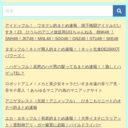
アイドッフル！ ワタクシ的まとめ速報 地下格闘アイドルだい
すき！23 ひうらのアニメ放送局101ちゃんねる BNK48 ！
SNH48！JKT48！MNL48！SGO48！GNZ48！STU48！SKE48
タダッフル！ネトゲ廃人的まとめ速報！！ネット乞食DE2000万
パワーズ！
・ハゲッフル！哀愁のハゲ男の髪ってるまとめ速報！！激しくハ
ゲっTEL？
ロボットアニメ！メカと美少女キャラだいすき永遠の非リア充・
非モテ星人 ！あらゆるマニアの為のマニアックサイト
アニゲタレスト（元祖！アニメッフル） ひきこもりニートのオ
ナベ的まとめ速報
ユカ・ヨネッフル！初老的まとめ速報！！大帝イタチにラリアッ
ト！害獣神アリ・ガー被害に必殺！パイルドライバー