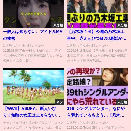
未分類
未分類
一般人は知らない、アイドルMV
【乃木坂４６】今週の乃木坂工
の秘密
事中、赤えんぴつMVの裏話が最
高だった
1:名無しさん＠お腹いっぱい
1:名無しさん＠お腹いっぱい
2025.06.06(Fri) 一般人は知らない、アイ
2026.05.18(Mon) 【乃木坂４６】今週の乃
ドルMVの秘密って動画が話題らしいぞ 2:
木坂工事中、赤えんぴつMVの裏話が最高
名無しさん＠お腹...
だったって動画が話題...
ネタ
未分類
【WWE】ASUKA、新人いび
39thシングルアンダー、なにや
り！無敗の女王は止まらない
ら荒れているもよう…【乃木坂
【アスカシャーロットアレクサ
46・乃木坂工事中・乃木坂配信
チャンネル登録するだけで今よりちょっと
1:名無しさん＠お腹いっぱい
プロレスに詳しくなるチャンネル。 毎日
2025.06.23(Mon) 39thシングルアンダー、
ブリスサシャバンクス華名】
中】