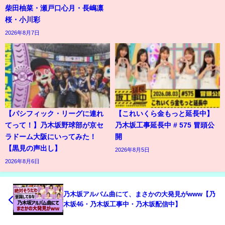
柴田柚菜・瀬戸口心月・長嶋凛
桜・小川彩
2026年8月7日
【パシフィック・リーグに連れ
【これいくら金もっと延長中】
てって！】乃木坂野球部が京セ
乃木坂工事延長中 # 575 冒頭公
ラドーム大阪にいってみた！
開
【黒見の声出し】
2026年8月5日
2026年8月6日
乃木坂アルバム曲にて、まさかの大発見がwww【乃
木坂46・乃木坂工事中・乃木坂配信中】