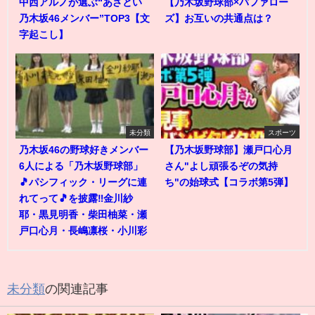
中西アルノが選ぶ“あざとい
【乃木坂野球部×バファロー
乃木坂46メンバー”TOP3【文
ズ】お互いの共通点は？
字起こし】
未分類
スポーツ
乃木坂46の野球好きメンバー
【乃木坂野球部】瀬戸口心月
6人による「乃木坂野球部」
さん"よし頑張るぞの気持
🎵パシフィック・リーグに連
ち"の始球式【コラボ第5弾】
れてって🎵を披露‼️金川紗
耶・黒見明香・柴田柚菜・瀬
戸口心月・長嶋凛桜・小川彩
未分類
の関連記事