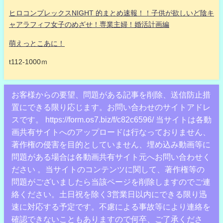
ヒロコンプレックスNIGHT 的まとめ速報！！子供が欲しいど陰キ
ャアラフィフ女子のめざせ！専業主婦！婚活計画編
萌えっとこあに！
t112-1000ｍ
お客様からの要望、問題がある記事を削除、送信防止措
置にできる限り応じます。お問い合わせのサイトアドレ
スです。 https://form.os7.biz/f/c82c6596/ 当サイトは各動
画共有サイトへのアップロードは行なっておりません、
著作権の侵害を目的としていません、埋め込み動画等に
問題がある場合は各動画共有サイト元へお問い合わせく
ださい 。当サイトのコンテンツに関して、著作権等の
問題がございましたら当該ページを削除しますのでご連
絡ください。土日祝を除く3営業日以内にできる限り迅
速に対応する予定です。不慮による事故等により連絡を
確認できないこともありますので何卒、ご了承くださ