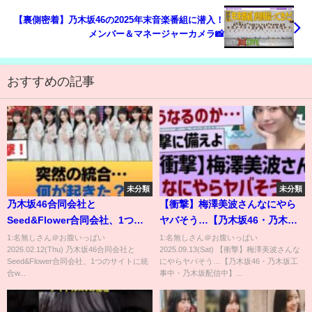
【裏側密着】乃木坂46の2025年末音楽番組に潜入！
メンバー＆マネージャーカメラ📸
おすすめの記事
未分類
未分類
乃木坂46合同会社と
【衝撃】梅澤美波さんなにやら
Seed&Flower合同会社、1つの
ヤバそう…【乃木坂46・乃木坂
サイトに統合wwwwwwww #乃
工事中・乃木坂配信中】
1:名無しさん＠お腹いっぱい
1:名無しさん＠お腹いっぱい
2026.02.12(Thu) 乃木坂46合同会社と
2025.09.13(Sat) 【衝撃】梅澤美波さんな
木坂46 #乃木坂46のスター
Seed&Flower合同会社、1つのサイトに統
にやらヤバそう…【乃木坂46・乃木坂工
合w...
事中・乃木坂配信中】...