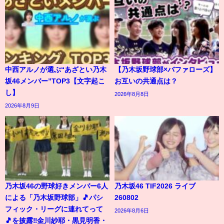
中西アルノが選ぶ“あざとい乃木
【乃木坂野球部×バファローズ】
坂46メンバー”TOP3【文字起こ
お互いの共通点は？
し】
2026年8月8日
2026年8月9日
乃木坂46の野球好きメンバー6人
乃木坂46 TIF2026 ライブ
による「乃木坂野球部」🎵パシ
260802
フィック・リーグに連れてって
2026年8月6日
🎵を披露‼️金川紗耶・黒見明香・