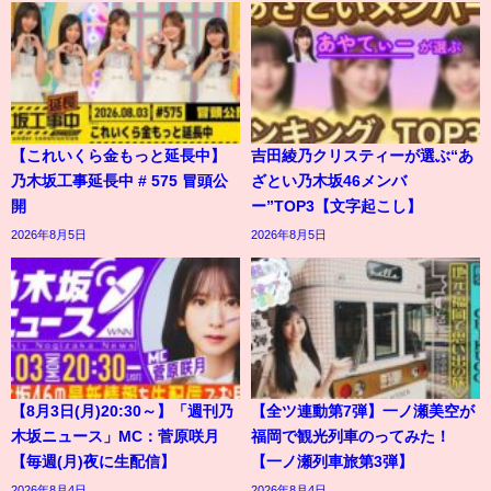
【これいくら金もっと延長中】
吉田綾乃クリスティーが選ぶ“あ
乃木坂工事延長中 # 575 冒頭公
ざとい乃木坂46メンバ
開
ー”TOP3【文字起こし】
2026年8月5日
2026年8月5日
【8月3日(月)20:30～】「週刊乃
【全ツ連動第7弾】一ノ瀬美空が
木坂ニュース」MC：菅原咲月
福岡で観光列車のってみた！
【毎週(月)夜に生配信】
【一ノ瀬列車旅第3弾】
2026年8月4日
2026年8月4日