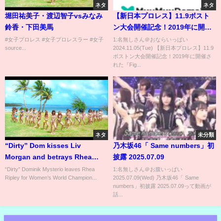
ネタ
ネタ
堀田祐美子・渡辺智子vsみなみ
【新日本プロレス】11.9ボスト
鈴香・下田美馬
ン大会開催記念！2019年に開催
された『Fighting Spirit
#女子プロレス #女子プロレスラー #女子
1:名無しさん＠おならいっぱい
source...
2024.11.05(Tue) 【新日本プロレス】11.9
Unleashed』ボストン大会をフ
ボストン大会開催記念！2019年に開催さ
ルで期間限定無料配信！
れた『Fig...
ネタ
未分類
“Dirty” Dom kisses Liv
乃木坂46「 Same numbers」初
Morgan and betrays Rhea
披露 2025.07.09
Ripley: SummerSlam 2024
“Dirty” Dominik Mysterio leaves Rhea
1:名無しさん＠お腹いっぱい
Ripley for Women’s World Champion...
2025.07.09(Wed) 乃木坂46「 Same
highlights
numbers」初披露 2025.07.09って動画が
話...