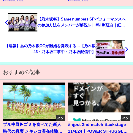
【乃木坂46】Same numbers SPパフォーマンスへ
の参加方法をメンバーが解説✨｜ #NHK紅白｜紅白
歌合戦｜NHK
【速報】あの乃木坂OGが離婚を発表する…【乃木坂
46・乃木坂工事中・乃木坂配信中】
おすすめの記事
ネタ
ネタ
ブル中野▶ゴミを食べてた新人
#njpst 2nd match Backstage
時代の真実 メキシコ滞在体験談
11/4/24｜POWER STRUGGLE