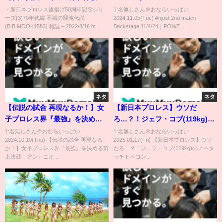
①Jimmy Suzukiチャンネル
～SUPER Jr. TAG LEAGUE
・新日本プロレス旗揚げ50周年記念シリ
1:名無しさん＠おならいっぱい
ーズ(3)70年代編 不滅の闘魂伝説
2024.11.05(Tue) #njpst 2nd match
2024～ 第2試合 Backstage
(B.B.MOOK1583) 雑誌 – 2022/8/16 ht...
Backstage 11/4/24｜POWE...
ネタ
ネタ
【伝説の試合 再現なるか！】女
【新日本プロレス】ウソだ
子プロレス界『最強』を決める
ろ…？！ジェフ・コブ(119kg)の
頂上決戦！アントニオ猪木の闘
ノータッチトペコンヒーロ！
1:名無しさん＠おならいっぱい
1:名無しさん＠おならいっぱい
2024.10.10(Thu) 【伝説の試合 再現なる
2025.01.17(Fri) 【新日本プロレス】ウソ
魂を背負うSareeeが令和の怪物
#shorts
か！】女子プロレス界『最強』を決める頂
だろ…？！ジェフ・コブ(119kg)のノータ
女子レスラーと運命の防衛戦！
上決戦！アントニオ...
ッチトペコン...
＜10.7後楽園大会はレッスルユ
ニバースで配信中＞