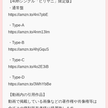
【40thシングル「ビリヤニ」限定版】
・通常盤
https://amzn.to/4ni7pbE
・Type-A
https://amzn.to/4nm13Im
・Type-B
https://amzn.to/4hjGquS
・Type-C
https://amzn.to/4o2E3iB
・Type-D
https://amzn.to/3WhYbBe
【動画内の引用作品】
動画で掲載している画像などの著作権や肖像権等は
全てその権利所有者様に帰属致します。