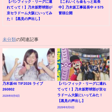
【パシフィック・リーグに連
【これいくら金もっと延長
れてって！】乃木坂野球部が
中】乃木坂工事延長中 # 575
京セラドーム大阪にいってみ
冒頭公開
た！【黒見の声出し】
未分類
の関連記事
乃木坂46 TIF2026 ライブ
【パシフィック・リーグに連れ
260802
てって！】乃木坂野球部が京セ
ラドーム大阪にいってみた！
2026年8月6日
【黒見の声出し】
2026年8月6日