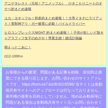
アニゲタレスト（元祖！アニメッフル） ひきこもりニートのオ
ナベ的まとめ速報
ユカ・ヨネッフル！初老的まとめ速報！！大帝イタチにラリアッ
ト！害獣神アリ・ガー被害に必殺！パイルドライバー
ヒロコンプレックスNIGHT 的まとめ速報！！子供が欲しいど陰キ
ャアラフィフ女子のめざせ！専業主婦！婚活計画編
萌えっとこあに！
t112-1000ｍ
お客様からの要望、問題がある記事を削除、送信防止措
置にできる限り応じます。お問い合わせのサイトアドレ
スです。 https://form.os7.biz/f/c82c6596/ 当サイトは各動
画共有サイトへのアップロードは行なっておりません、
著作権の侵害を目的としていません、埋め込み動画等に
問題がある場合は各動画共有サイト元へお問い合わせく