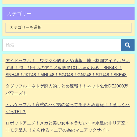
カテゴリー
アイドッフル！ ワタクシ的まとめ速報 地下格闘アイドルだい
すき！23 ひうらのアニメ放送局101ちゃんねる BNK48 ！
SNH48！JKT48！MNL48！SGO48！GNZ48！STU48！SKE48
タダッフル！ネトゲ廃人的まとめ速報！！ネット乞食DE2000万
パワーズ！
・ハゲッフル！哀愁のハゲ男の髪ってるまとめ速報！！激しくハ
ゲっTEL？
ロボットアニメ！メカと美少女キャラだいすき永遠の非リア充・
非モテ星人 ！あらゆるマニアの為のマニアックサイト