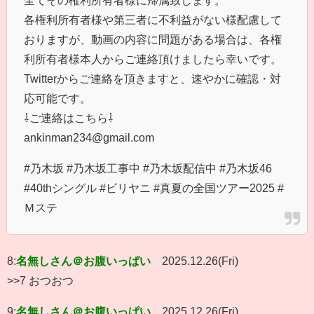
各権利所有者様や第三者に不利益がない様配慮して
おりますが、動画の内容に問題がある場合は、各権
利所有者様本人からご連絡頂けましたら幸いです。
Twitterからご連絡を頂きますと、速やかに確認・対
応可能です。
⇩ご連絡はこちら⇩
ankinman234@gmail.com
#乃木坂 #乃木坂工事中 #乃木坂配信中 #乃木坂46
#40thシングル #ビリヤニ #真夏の全国ツアー2025 #
Ｍステ
8:
名無しさん＠お腹いっぱい
2025.12.26(Fri)
>>7 おつおつ
9:
名無しさん＠お腹いっぱい
2025.12.26(Fri)