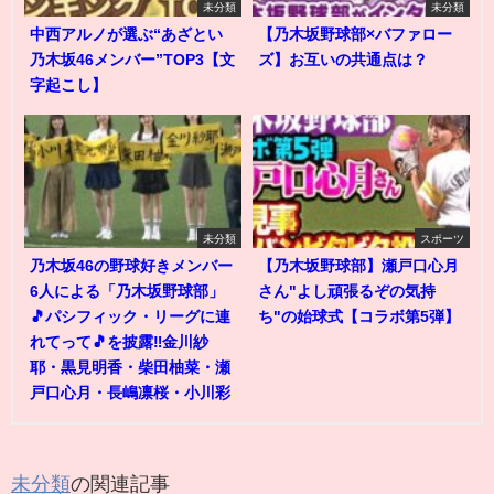
未分類
未分類
中西アルノが選ぶ“あざとい
【乃木坂野球部×バファロー
乃木坂46メンバー”TOP3【文
ズ】お互いの共通点は？
字起こし】
未分類
スポーツ
乃木坂46の野球好きメンバー
【乃木坂野球部】瀬戸口心月
6人による「乃木坂野球部」
さん"よし頑張るぞの気持
🎵パシフィック・リーグに連
ち"の始球式【コラボ第5弾】
れてって🎵を披露‼️金川紗
耶・黒見明香・柴田柚菜・瀬
戸口心月・長嶋凛桜・小川彩
未分類
の関連記事