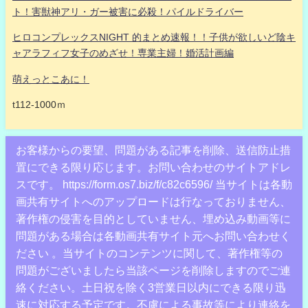
ト！害獣神アリ・ガー被害に必殺！パイルドライバー
ヒロコンプレックスNIGHT 的まとめ速報！！子供が欲しいど陰キ
ャアラフィフ女子のめざせ！専業主婦！婚活計画編
萌えっとこあに！
t112-1000ｍ
お客様からの要望、問題がある記事を削除、送信防止措
置にできる限り応じます。お問い合わせのサイトアドレ
スです。 https://form.os7.biz/f/c82c6596/ 当サイトは各動
画共有サイトへのアップロードは行なっておりません、
著作権の侵害を目的としていません、埋め込み動画等に
問題がある場合は各動画共有サイト元へお問い合わせく
ださい 。当サイトのコンテンツに関して、著作権等の
問題がございましたら当該ページを削除しますのでご連
絡ください。土日祝を除く3営業日以内にできる限り迅
速に対応する予定です。不慮による事故等により連絡を