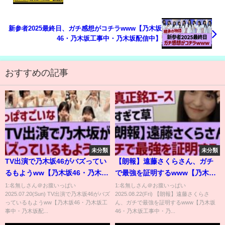
OA
新参者2025最終日、ガチ感想がコチラwww【乃木坂
46・乃木坂工事中・乃木坂配信中】
おすすめの記事
未分類
未分類
TV出演で乃木坂46がバズってい
【朗報】遠藤さくらさん、ガチ
るもようww【乃木坂46・乃木坂
で最強を証明するwww【乃木坂
工事中・乃木坂配信中】
46・乃木坂工事中・乃木坂配信
1:名無しさん＠お腹いっぱい
1:名無しさん＠お腹いっぱい
2025.07.20(Sun) TV出演で乃木坂46がバズ
2025.08.22(Fri) 【朗報】遠藤さくらさ
中】
っているもようww【乃木坂46・乃木坂工
ん、ガチで最強を証明するwww【乃木坂
事中・乃木坂配...
46・乃木坂工事中・乃...