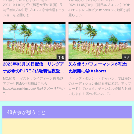
2024.10.11(Fri) ①【極悪女王の裏側】長
2024.11.05(Tue) 【新日本プロレス】YOH
与千種×ブル中野 プロレス今昔物語トーク
のエンドレス胸ピク #shortsって動画が話
ショーを公開しま...
題らしい...
ネタ
ネタ
2023年03月16日配信 リングア
矢を使うパフォーマンスが思わ
ナ紗希のPURE J仏恥義理夜愛
ぬ展開に😱 #shorts
MC:紗希 ゲスト：ライディーン
MC:紗希 ゲスト：ライディーン鋼 鳥越
「トップ・タレント・ジャパン」では海外
アズーリFMの生視聴はこちら
のオーディション番組を主に和訳、アップ
鋼
https://azzurri-fm.com/ 鳥越アズーリFMの
ロードしています。チャンネル登録もお願
T...
いします！ 著作権について...
48古参が思うこと