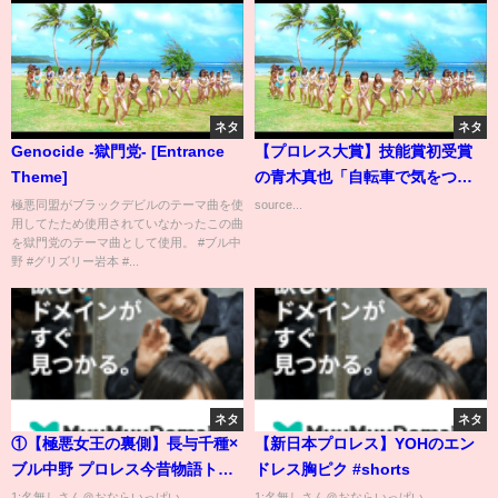
ネタ
ネタ
Genocide -獄門党- [Entrance
【プロレス大賞】技能賞初受賞
Theme]
の青木真也「自転車で気をつけ
て帰ります」
極悪同盟がブラックデビルのテーマ曲を使
source...
用してたため使用されていなかったこの曲
を獄門党のテーマ曲として使用。 #ブル中
野 #グリズリー岩本 #...
ネタ
ネタ
①【極悪女王の裏側】長与千種×
【新日本プロレス】YOHのエン
ブル中野 プロレス今昔物語トー
ドレス胸ピク #shorts
クショーを公開します!!
1:名無しさん＠おならいっぱい
1:名無しさん＠おならいっぱい