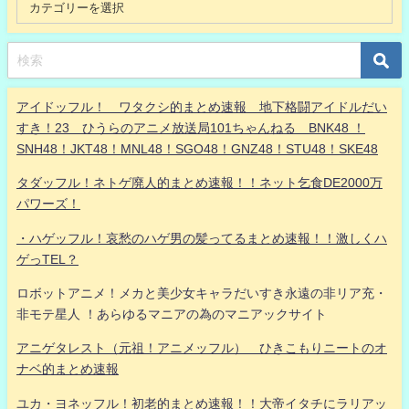
アイドッフル！ ワタクシ的まとめ速報 地下格闘アイドルだい
すき！23 ひうらのアニメ放送局101ちゃんねる BNK48 ！
SNH48！JKT48！MNL48！SGO48！GNZ48！STU48！SKE48
タダッフル！ネトゲ廃人的まとめ速報！！ネット乞食DE2000万
パワーズ！
・ハゲッフル！哀愁のハゲ男の髪ってるまとめ速報！！激しくハ
ゲっTEL？
ロボットアニメ！メカと美少女キャラだいすき永遠の非リア充・
非モテ星人 ！あらゆるマニアの為のマニアックサイト
アニゲタレスト（元祖！アニメッフル） ひきこもりニートのオ
ナベ的まとめ速報
ユカ・ヨネッフル！初老的まとめ速報！！大帝イタチにラリアッ