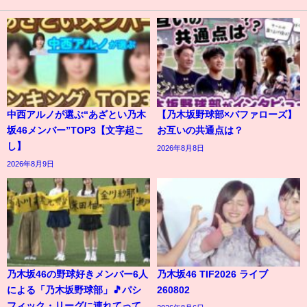
中西アルノが選ぶ“あざとい乃木
【乃木坂野球部×バファローズ】
坂46メンバー”TOP3【文字起こ
お互いの共通点は？
し】
2026年8月8日
2026年8月9日
乃木坂46の野球好きメンバー6人
乃木坂46 TIF2026 ライブ
による「乃木坂野球部」🎵パシ
260802
フィック・リーグに連れてって