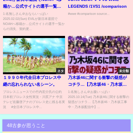
籍か…公式サイトの選手一覧か
LEGENDS /1VS1 /comparison
らの消失、契約更改の裏側、音
1:名無しさん＠おならいっぱい
#wwe #comparison source...
2025.02.02(Sun) EVILが新日本退団で
信不通の現在に騒然！鈴木軍ぶ
NOAHへ移籍か…公式サイトの選手一覧か
りのユニット出向に一同驚愕！
らの消失、契約更...
【新日本プロレス】【プロレス
リング・ノア】
ネタ
未分類
１９９０年代全日本プロレス中
乃木坂46に関する衝撃の疑惑が
継の忘れられない名シーン。
コチラ…【乃木坂46・乃木坂工
事中・乃木坂配信中】
プロレスニュースでの竹内宏介氏の公約
1:名無しさん＠お腹いっぱい
日本初プロレス女性実況・川尻アナ 中京
2025.10.14(Tue) 乃木坂46に関する衝撃の
テレビ佐藤啓アナのプロレス史に残る名実
疑惑がコチラ…【乃木坂46・乃木坂工事
況 #全日本プロレス中...
中・乃木坂配信中】...
48古参が思うこと