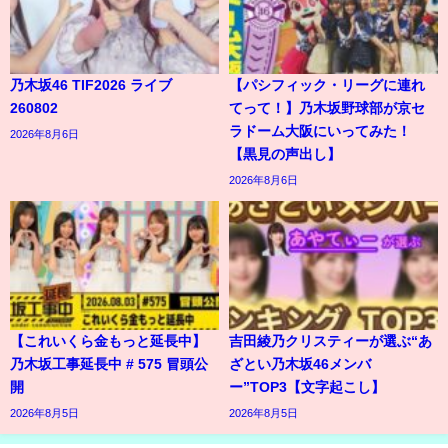
乃木坂46 TIF2026 ライブ
【パシフィック・リーグに連れ
260802
てって！】乃木坂野球部が京セ
ラドーム大阪にいってみた！
2026年8月6日
【黒見の声出し】
2026年8月6日
【これいくら金もっと延長中】
吉田綾乃クリスティーが選ぶ“あ
乃木坂工事延長中 # 575 冒頭公
ざとい乃木坂46メンバ
開
ー”TOP3【文字起こし】
2026年8月5日
2026年8月5日