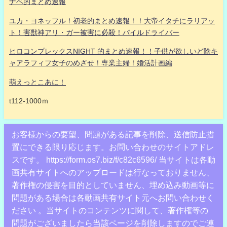
ナベ的まとめ速報
ユカ・ヨネッフル！初老的まとめ速報！！大帝イタチにラリアッ
ト！害獣神アリ・ガー被害に必殺！パイルドライバー
ヒロコンプレックスNIGHT 的まとめ速報！！子供が欲しいど陰キ
ャアラフィフ女子のめざせ！専業主婦！婚活計画編
萌えっとこあに！
t112-1000ｍ
お客様からの要望、問題がある記事を削除、送信防止措
置にできる限り応じます。お問い合わせのサイトアドレ
スです。 https://form.os7.biz/f/c82c6596/ 当サイトは各動
画共有サイトへのアップロードは行なっておりません、
著作権の侵害を目的としていません、埋め込み動画等に
問題がある場合は各動画共有サイト元へお問い合わせく
ださい 。当サイトのコンテンツに関して、著作権等の
問題がございましたら当該ページを削除しますのでご連