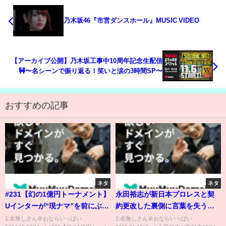
乃木坂46『市営ダンスホール』MUSIC VIDEO
【アーカイブ公開】乃木坂工事中10周年記念生配信
🚧〜名シーンで振り返る！笑いと涙の3時間SP〜
おすすめの記事
ネタ
ネタ
#231【幻の1億円トーナメント】
永田裕志が新日本プロレスと契
Uインターが“現ナマ”を前にぶち
約更改した裏側に言葉を失う…
上げた驚愕の大会を有田が紐解
最後のはずだった契約、選手た
1:名無しさん＠おならいっぱい
1:名無しさん＠おならいっぱい