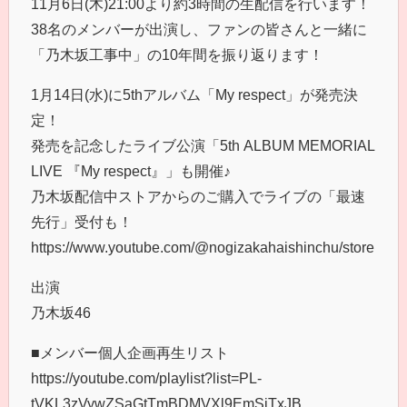
11月6日(木)21:00より約3時間の生配信を行います！
38名のメンバーが出演し、ファンの皆さんと一緒に
「乃木坂工事中」の10年間を振り返ります！
1月14日(水)に5thアルバム「My respect」が発売決
定！
発売を記念したライブ公演「5th ALBUM MEMORIAL
LIVE 『My respect』」も開催♪
乃木坂配信中ストアからのご購入でライブの「最速
先⾏」受付も！
https://www.youtube.com/@nogizakahaishinchu/store
出演
乃木坂46
■メンバー個人企画再生リスト
https://youtube.com/playlist?list=PL-
tVKL3zVywZSaGtTmBDMVXl9EmSiTxJB