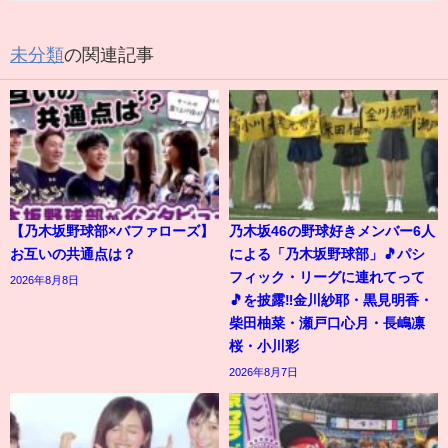
未分類
の関連記事
【乃木坂野球部×バファローズ】
乃木坂46の野球好きメンバー6人
お互いの共通点は？
による「乃木坂野球部」🎵パシ
フィック・リーグに連れてって
2026年8月8日
🎵を披露‼️金川紗耶・黒見明香・
柴田柚菜・瀬戸口心月・長嶋凛
桜・小川彩
2026年8月7日