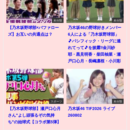
未分類
未分類
【乃木坂野球部×バファロー
乃木坂46の野球好きメンバー
ズ】お互いの共通点は？
6人による「乃木坂野球部」
🎵パシフィック・リーグに連
れてって🎵を披露‼️金川紗
耶・黒見明香・柴田柚菜・瀬
戸口心月・長嶋凛桜・小川彩
スポーツ
未分類
【乃木坂野球部】瀬戸口心月
乃木坂46 TIF2026 ライブ
さん"よし頑張るぞの気持
260802
ち"の始球式【コラボ第5弾】