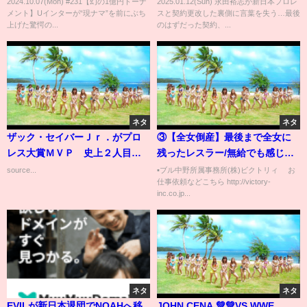
2024.10.07(Mon) #231【幻の1億円トーナ
2025.01.12(Sun) 永田裕志が新日本プロレ
く【プロレス界黙殺!?】
ちの猛抗議に驚きを隠せない！
メント】Uインターが“現ナマ”を前にぶち
スと契約更改した裏側に言葉を失う…最後
激減する試合数、今後の野望に
上げた驚愕の...
のはずだった契約、...
驚愕！【新日本プロレス】
ネタ
ネタ
ザック・セイバーＪｒ．がプロ
③【全女倒産】最後まで全女に
レス大賞ＭＶＰ 史上２人目！
残ったレスラー/無給でも感じた
外国人選手快挙「キャリア最高
全女への感謝
source...
▪️ブル中野所属事務所(株)ビクトリィ お
仕事依頼などこちら http://victory-
の１年」
inc.co.jp...
ネタ
ネタ
EVILが新日本退団でNOAHへ移
JOHN CENA 💚💚VS WWE