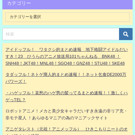
カテゴリー
アイドッフル！ ワタクシ的まとめ速報 地下格闘アイドルだい
すき！23 ひうらのアニメ放送局101ちゃんねる BNK48 ！
SNH48！JKT48！MNL48！SGO48！GNZ48！STU48！SKE48
タダッフル！ネトゲ廃人的まとめ速報！！ネット乞食DE2000万
パワーズ！
・ハゲッフル！哀愁のハゲ男の髪ってるまとめ速報！！激しくハ
ゲっTEL？
ロボットアニメ！メカと美少女キャラだいすき永遠の非リア充・
非モテ星人 ！あらゆるマニアの為のマニアックサイト
アニゲタレスト（元祖！アニメッフル） ひきこもりニートのオ