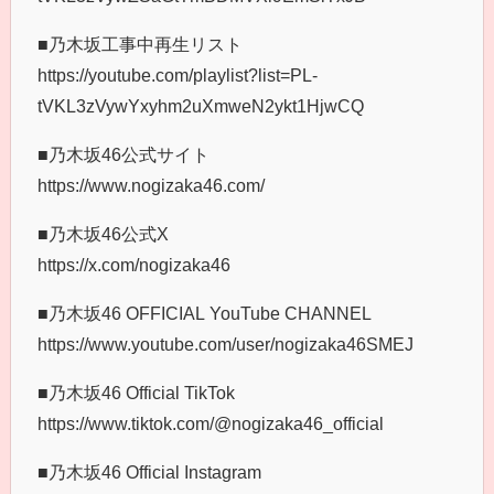
■乃木坂工事中再生リスト
https://youtube.com/playlist?list=PL-
tVKL3zVywYxyhm2uXmweN2ykt1HjwCQ
■乃木坂46公式サイト
https://www.nogizaka46.com/
■乃木坂46公式X
https://x.com/nogizaka46
■乃木坂46 OFFICIAL YouTube CHANNEL
https://www.youtube.com/user/nogizaka46SMEJ
■乃木坂46 Official TikTok
https://www.tiktok.com/@nogizaka46_official
■乃木坂46 Official Instagram