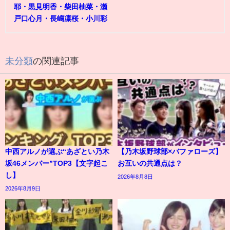
耶・黒見明香・柴田柚菜・瀬
戸口心月・長嶋凛桜・小川彩
未分類
の関連記事
中西アルノが選ぶ“あざとい乃木
【乃木坂野球部×バファローズ】
坂46メンバー”TOP3【文字起こ
お互いの共通点は？
し】
2026年8月8日
2026年8月9日