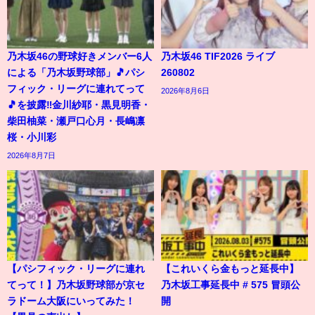
乃木坂46の野球好きメンバー6人
乃木坂46 TIF2026 ライブ
による「乃木坂野球部」🎵パシ
260802
フィック・リーグに連れてって
2026年8月6日
🎵を披露‼️金川紗耶・黒見明香・
柴田柚菜・瀬戸口心月・長嶋凛
桜・小川彩
2026年8月7日
【パシフィック・リーグに連れ
【これいくら金もっと延長中】
てって！】乃木坂野球部が京セ
乃木坂工事延長中 # 575 冒頭公
ラドーム大阪にいってみた！
開