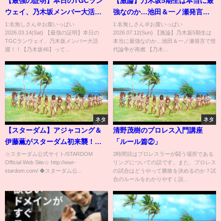
【最強の証明】本日のTGCラン
【激論】乃木坂5期生は本当に最
ウェイ、乃木坂メンバー大活
強なのか…池田＆一ノ瀬発言で
躍！！【乃木坂46】
世代論争が再燃 【乃木坂46】
1:名無しさん＠お腹いっぱい
1:名無しさん＠お腹いっぱい
2026.03.14(Sat) 【最強の証明】本日の
2026.07.12(Sun) 【激論】乃木坂5期生は
TGCランウェイ、乃木坂メンバー大活
本当に最強なのか…池田＆一ノ瀬発言で世
躍！！【乃木坂46】って...
代論争が再燃 【乃木...
ネタ
ネタ
【スターダム】アジャコング＆
清野茂樹のプロレス入門講座
伊藤薫がスターダム初来襲！
「ルール篇②」
meltearと激突！アジャコング＆
☆スターダム公式サイト/STARDOM
2時間目はプロレスラーが闘う場所である
Official Web Site☆ http://wwr-
リングについての話です。また、プロレス
伊藤薫 vs 中野たむ＆なつぽ
stardom.com/ ◆スターダム公...
の試合はどうやって勝敗を決めるのか？試
い！-4.27横浜BUNTAI大会-
合のルールをわかりやすく説...
【STARDOM】