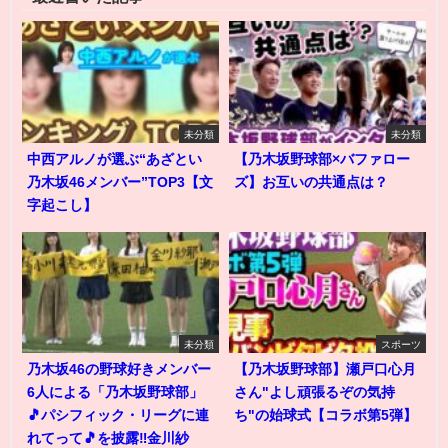
未分類
未分類
中西アルノが選ぶ“あざとい
【乃木坂野球部×バファロー
乃木坂46メンバー”TOP3【文
ズ】お互いの共通点は？
字起こし】
未分類
スポーツ
乃木坂46の野球好きメンバー
【乃木坂野球部】瀬戸口心月
6人による「乃木坂野球部」
さん"よし頑張るぞの気持
🎵パシフィック・リーグに連
ち"の始球式【コラボ第5弾】
れてって🎵を披露‼️金川紗