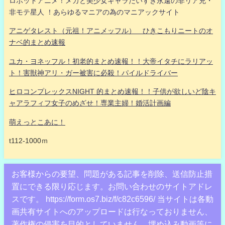
ロボットアニメ！メカと美少女キャラだいすき永遠の非リア充・
非モテ星人 ！あらゆるマニアの為のマニアックサイト
アニゲタレスト（元祖！アニメッフル） ひきこもりニートのオ
ナベ的まとめ速報
ユカ・ヨネッフル！初老的まとめ速報！！大帝イタチにラリアッ
ト！害獣神アリ・ガー被害に必殺！パイルドライバー
ヒロコンプレックスNIGHT 的まとめ速報！！子供が欲しいど陰キ
ャアラフィフ女子のめざせ！専業主婦！婚活計画編
萌えっとこあに！
t112-1000ｍ
お客様からの要望、問題がある記事を削除、送信防止措
置にできる限り応じます。お問い合わせのサイトアドレ
スです。 https://form.os7.biz/f/c82c6596/ 当サイトは各動
画共有サイトへのアップロードは行なっておりません、
著作権の侵害を目的としていません、埋め込み動画等に