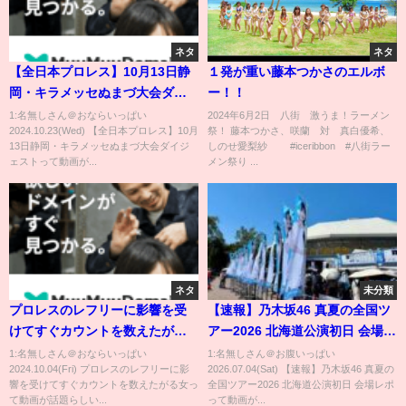
ネタ
ネタ
【全日本プロレス】10月13日静
１発が重い藤本つかさのエルボ
岡・キラメッセぬまづ大会ダイ
ー！！
ジェスト
1:名無しさん＠おならいっぱい
2024年6月2日 八街 激うま！ラーメン
2024.10.23(Wed) 【全日本プロレス】10月
祭！ 藤本つかさ、咲蘭 対 真白優希、
13日静岡・キラメッセぬまづ大会ダイジ
しのせ愛梨紗 #iceribbon #八街ラー
ェストって動画が...
メン祭り ...
ネタ
未分類
プロレスのレフリーに影響を受
【速報】乃木坂46 真夏の全国ツ
けてすぐカウントを数えたがる
アー2026 北海道公演初日 会場レ
女
ポ
1:名無しさん＠おならいっぱい
1:名無しさん＠お腹いっぱい
2024.10.04(Fri) プロレスのレフリーに影
2026.07.04(Sat) 【速報】乃木坂46 真夏の
響を受けてすぐカウントを数えたがる女っ
全国ツアー2026 北海道公演初日 会場レポ
て動画が話題らしい...
って動画が...