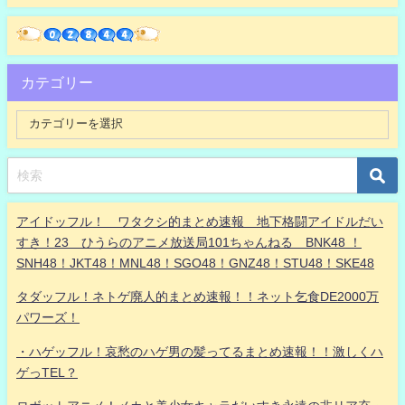
カテゴリー
アイドッフル！ ワタクシ的まとめ速報 地下格闘アイドルだい
すき！23 ひうらのアニメ放送局101ちゃんねる BNK48 ！
SNH48！JKT48！MNL48！SGO48！GNZ48！STU48！SKE48
タダッフル！ネトゲ廃人的まとめ速報！！ネット乞食DE2000万
パワーズ！
・ハゲッフル！哀愁のハゲ男の髪ってるまとめ速報！！激しくハ
ゲっTEL？