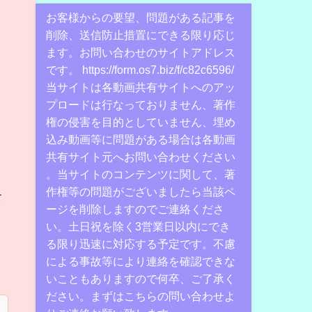
お客様からの要望、問題がある記事を
削除、送信防止措置にできる限り応じ
ます。お問い合わせのサイトアドレス
です。 https://form.os7.biz/f/c82c6596/
当サイトは各動画共有サイトへのアッ
プロードは行なっておりません、著作
権の侵害を目的としていません、埋め
込み動画等に問題がある場合は各動画
共有サイト元へお問い合わせください
。当サイトのコンテンツに関して、著
作権等の問題がございましたら当該ペ
て
ージを削除しますのでご連絡くださ
い。土日祝を除く3営業日以内にでき
る限り迅速に対応する予定です。不慮
による事故等により連絡を確認できな
いこともありますので何卒、ご了承く
ださい。まずはこちらの問い合わせよ