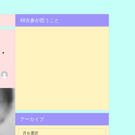
48古参が思うこと
・
アーカイブ