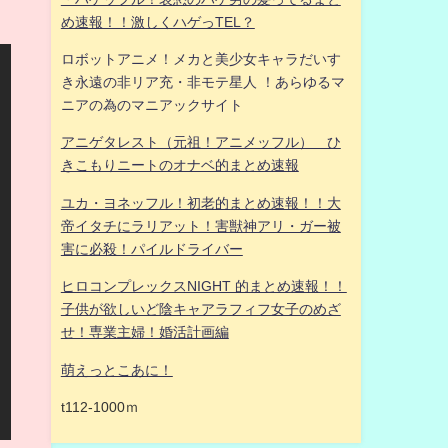
め速報！！激しくハゲっTEL？
ロボットアニメ！メカと美少女キャラだいす
き永遠の非リア充・非モテ星人 ！あらゆるマ
ニアの為のマニアックサイト
アニゲタレスト（元祖！アニメッフル） ひ
きこもりニートのオナベ的まとめ速報
ユカ・ヨネッフル！初老的まとめ速報！！大
帝イタチにラリアット！害獣神アリ・ガー被
害に必殺！パイルドライバー
ヒロコンプレックスNIGHT 的まとめ速報！！
子供が欲しいど陰キャアラフィフ女子のめざ
せ！専業主婦！婚活計画編
萌えっとこあに！
t112-1000ｍ