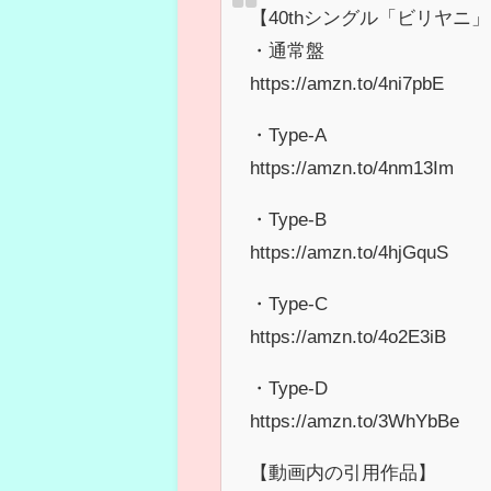
【40thシングル「ビリヤニ
・通常盤
https://amzn.to/4ni7pbE
・Type-A
https://amzn.to/4nm13Im
・Type-B
https://amzn.to/4hjGquS
・Type-C
https://amzn.to/4o2E3iB
・Type-D
https://amzn.to/3WhYbBe
【動画内の引用作品】