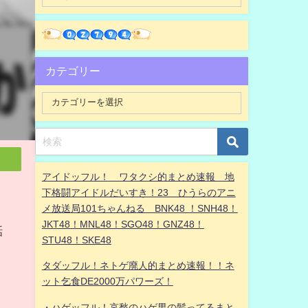
カテゴリー
アイドッフル！ ワタクシ的まとめ速報 地
下格闘アイドルだいすき！23 ひうらのアニ
メ放送局101ちゃんねる BNK48 ！SNH48！
JKT48！MNL48！SGO48！GNZ48！
話
STU48！SKE48
タダッフル！ネトゲ廃人的まとめ速報！！ネ
ット乞食DE2000万パワーズ！
・ハゲッフル！哀愁のハゲ男の髪ってるまと