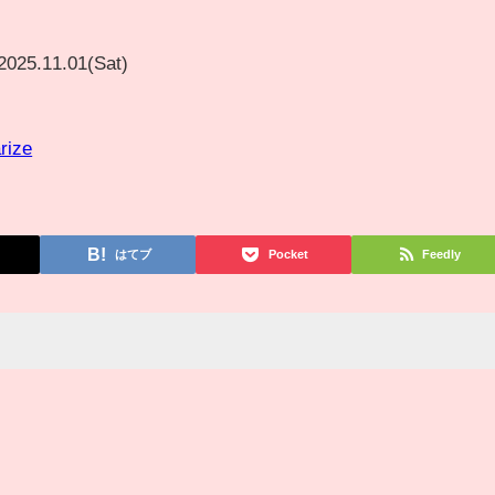
2025.11.01(Sat)
rize
はてブ
Pocket
Feedly