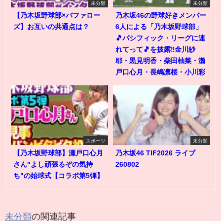
未分類
未分類
【乃木坂野球部×バファロー
乃木坂46の野球好きメンバー
ズ】お互いの共通点は？
6人による「乃木坂野球部」
🎵パシフィック・リーグに連
れてって🎵を披露‼️金川紗
耶・黒見明香・柴田柚菜・瀬
戸口心月・長嶋凛桜・小川彩
スポーツ
未分類
【乃木坂野球部】瀬戸口心月
乃木坂46 TIF2026 ライブ
さん"よし頑張るぞの気持
260802
ち"の始球式【コラボ第5弾】
未分類
の関連記事