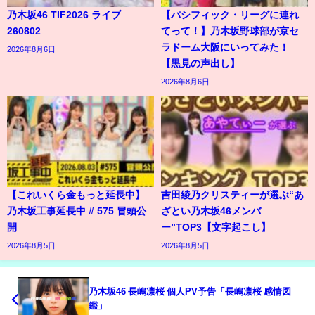
乃木坂46 TIF2026 ライブ
【パシフィック・リーグに連れ
260802
てって！】乃木坂野球部が京セ
ラドーム大阪にいってみた！
2026年8月6日
【黒見の声出し】
2026年8月6日
【これいくら金もっと延長中】
吉田綾乃クリスティーが選ぶ“あ
乃木坂工事延長中 # 575 冒頭公
ざとい乃木坂46メンバ
開
ー”TOP3【文字起こし】
2026年8月5日
2026年8月5日
乃木坂46 長嶋凛桜 個人PV予告「長嶋凛桜 感情図
鑑」