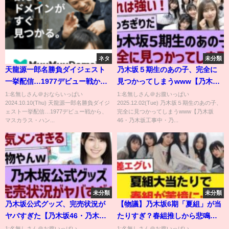
ネタ
未分類
天龍源一郎名勝負ダイジェスト
乃木坂５期生のあの子、完全に
一挙配信…1977デビュー戦か
見つかってしまうwww【乃木坂
ら、マスカラス・ハンセン・ブ
46・乃木坂工事中・乃木坂配信
1:名無しさん＠おならいっぱい
1:名無しさん＠お腹いっぱい
2024.10.10(Thu) 天龍源一郎名勝負ダイジ
2025.12.02(Tue) 乃木坂５期生のあの子、
ロディ・馬場・鶴田、長州・ウ
中】
ェスト一挙配信…1977デビュー戦から、
完全に見つかってしまうwww【乃木坂
ォリアーズ、龍原砲、2005小川
マスカラス・ハン...
46・乃木坂工事中・乃...
戦まで選りすぐりの名勝負をプ
レイバック🔥
未分類
未分類
乃木坂公式グッズ、完売状況が
【物議】乃木坂6期「夏組」が当
ヤバすぎた【乃木坂46・乃木坂
たりすぎ？春組推しから悲鳴続
工事中・乃木坂配信中】
出のワケ…【乃木坂46】
1:名無しさん＠お腹いっぱい
1:名無しさん＠お腹いっぱい