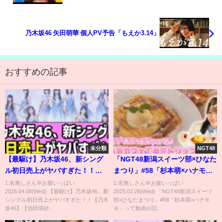
乃木坂46 矢田萌華 個人PV予告「もえか3.14」
おすすめの記事
未分類
NGT48
【最駆け】乃木坂46、新シング
「NGT48新潟スイーツ部×ひなた
ル初日売上がヤバすぎた！！
まつり」#58「杉本萌×ハナモ
【乃木坂46】【池田瑛紗】
モ」
1:名無しさん＠お腹いっぱい
1:名無しさん＠お腹いっぱい
2026.04.08(Wed) 【最駆け】乃木坂46、新
2025.02.26(Wed) 「NGT48新潟スイーツ
シングル初日売上がヤバすぎた！！【乃木
部×ひなたまつり」#58「杉本萌×ハナモ
坂46】【池田瑛紗...
モ」って動画が話...