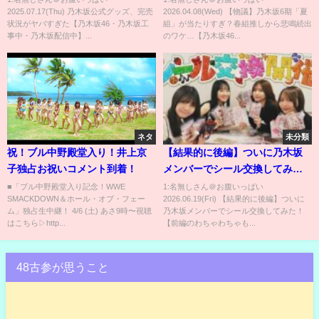
2025.07.17(Thu) 乃木坂公式グッズ、完売
2026.04.08(Wed) 【物議】乃木坂6期「夏
状況がヤバすぎた【乃木坂46・乃木坂工
組」が当たりすぎ？春組推しから悲鳴続出
事中・乃木坂配信中】...
のワケ…【乃木坂46...
ネタ
未分類
祝！ブル中野殿堂入り！井上京
【結果的に後編】ついに乃木坂
子独占お祝いコメント到着！
メンバーでシール交換してみ
た！【前編のわちゃわちゃも見
■「ブル中野殿堂入り記念！WWE
1:名無しさん＠お腹いっぱい
SMACKDOWN＆ホール・オブ・フェー
2026.06.19(Fri) 【結果的に後編】ついに
てね！】
ム」独占生中継！ 4/6 (土) あさ9時〜視聴
乃木坂メンバーでシール交換してみた！
はこちら▷http...
【前編のわちゃわちゃも...
48古参が思うこと