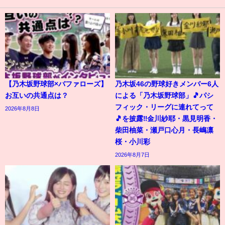
【乃木坂野球部×バファローズ】
乃木坂46の野球好きメンバー6人
お互いの共通点は？
による「乃木坂野球部」🎵パシ
フィック・リーグに連れてって
2026年8月8日
🎵を披露‼️金川紗耶・黒見明香・
柴田柚菜・瀬戸口心月・長嶋凛
桜・小川彩
2026年8月7日