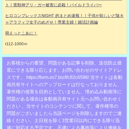
ト！害獣神アリ・ガー被害に必殺！パイルドライバー
ヒロコンプレックスNIGHT 的まとめ速報！！子供が欲しいど陰キ
ャアラフィフ女子のめざせ！専業主婦！婚活計画編
萌えっとこあに！
t112-1000ｍ
お客様からの要望、問題がある記事を削除、送信防止措
置にできる限り応じます。お問い合わせのサイトアドレ
スです。 https://form.os7.biz/f/c82c6596/ 当サイトは各動
画共有サイトへのアップロードは行なっておりません、
著作権の侵害を目的としていません、埋め込み動画等に
問題がある場合は各動画共有サイト元へお問い合わせく
ださい 。当サイトのコンテンツに関して、著作権等の
問題がございましたら当該ページを削除しますのでご連
絡ください。土日祝を除く3営業日以内にできる限り迅
速に対応する予定です。不慮による事故等により連絡を