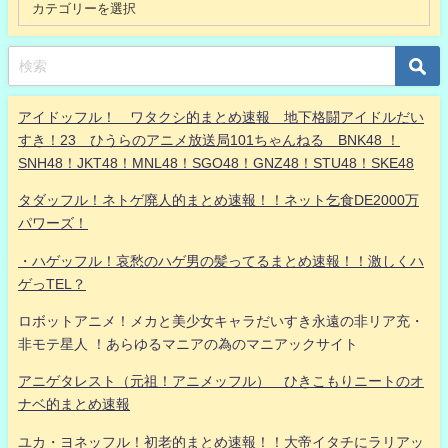
アイドッフル！ ワタクシ的まとめ速報 地下格闘アイドルだい
すき！23 ひうらのアニメ放送局101ちゃんねる BNK48 ！
SNH48！JKT48！MNL48！SGO48！GNZ48！STU48！SKE48
タダッフル！ネトゲ廃人的まとめ速報！！ネット乞食DE2000万
パワーズ！
・ハゲッフル！哀愁のハゲ男の髪ってるまとめ速報！！激しくハ
ゲっTEL？
ロボットアニメ！メカと美少女キャラだいすき永遠の非リア充・
非モテ星人 ！あらゆるマニアの為のマニアックサイト
アニゲタレスト（元祖！アニメッフル） ひきこもりニートのオ
ナベ的まとめ速報
ユカ・ヨネッフル！初老的まとめ速報！！大帝イタチにラリアッ