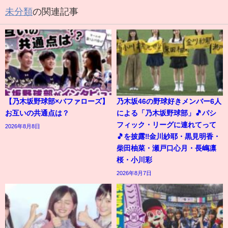
未分類
の関連記事
【乃木坂野球部×バファローズ】
乃木坂46の野球好きメンバー6人
お互いの共通点は？
による「乃木坂野球部」🎵パシ
フィック・リーグに連れてって
2026年8月8日
🎵を披露‼️金川紗耶・黒見明香・
柴田柚菜・瀬戸口心月・長嶋凛
桜・小川彩
2026年8月7日