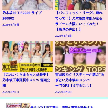
乃木坂46 TIF2026 ライブ
【パシフィック・リーグに連れ
260802
てって！】乃木坂野球部が京セ
ラドーム大阪にいってみた！
2026年8月6日
【黒見の声出し】
2026年8月6日
【これいくら金もっと延長中】
吉田綾乃クリスティーが選ぶ“あ
乃木坂工事延長中 # 575 冒頭公
ざとい乃木坂46メンバ
開
ー”TOP3【文字起こし】
2026年8月5日
2026年8月5日
最近の乃木坂工事中、衝撃の事実が発覚する