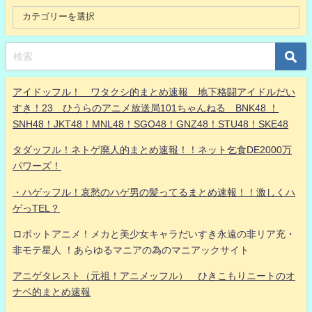
アイドッフル！ ワタクシ的まとめ速報 地下格闘アイドルだい
すき！23 ひうらのアニメ放送局101ちゃんねる BNK48 ！
SNH48！JKT48！MNL48！SGO48！GNZ48！STU48！SKE48
タダッフル！ネトゲ廃人的まとめ速報！！ネット乞食DE2000万
パワーズ！
・ハゲッフル！哀愁のハゲ男の髪ってるまとめ速報！！激しくハ
ゲっTEL？
ロボットアニメ！メカと美少女キャラだいすき永遠の非リア充・
非モテ星人 ！あらゆるマニアの為のマニアックサイト
アニゲタレスト（元祖！アニメッフル） ひきこもりニートのオ
ナベ的まとめ速報