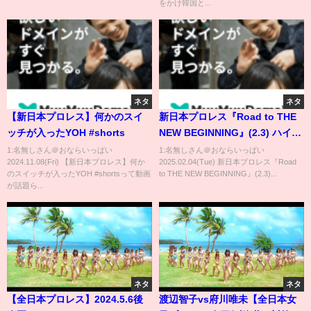
をかけ韓国と...
ネタ
ネタ
【新日本プロレス】何かのスイ
新日本プロレス『Road to THE
ッチが入ったYOH #shorts
NEW BEGINNING』(2.3) ハイラ
イト #shorts
1:名無しさん＠おならいっぱい
1:名無しさん＠おならいっぱい
2024.11.08(Fri) 【新日本プロレス】何か
2025.02.04(Tue) 新日本プロレス『Road
のスイッチが入ったYOH #shortsって動画
to THE NEW BEGINNING』(2.3)...
が話題ら...
ネタ
ネタ
【全日本プロレス】2024.5.6後
渡辺智子vs府川唯未【全日本女