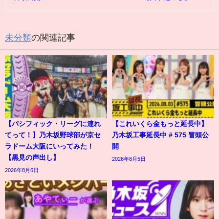
未分類
の関連記事
【パシフィック・リーグに連れ
【これいくら金もっと延長中】
てって！】乃木坂野球部が京セ
乃木坂工事延長中 # 575 冒頭公
ラドーム大阪にいってみた！
開
【黒見の声出し】
2026年8月5日
2026年8月6日