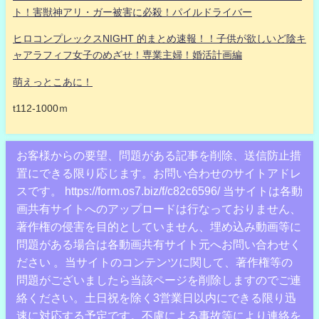
ト！害獣神アリ・ガー被害に必殺！パイルドライバー
ヒロコンプレックスNIGHT 的まとめ速報！！子供が欲しいど陰キ
ャアラフィフ女子のめざせ！専業主婦！婚活計画編
萌えっとこあに！
t112-1000ｍ
お客様からの要望、問題がある記事を削除、送信防止措
置にできる限り応じます。お問い合わせのサイトアドレ
スです。 https://form.os7.biz/f/c82c6596/ 当サイトは各動
画共有サイトへのアップロードは行なっておりません、
著作権の侵害を目的としていません、埋め込み動画等に
問題がある場合は各動画共有サイト元へお問い合わせく
ださい 。当サイトのコンテンツに関して、著作権等の
問題がございましたら当該ページを削除しますのでご連
絡ください。土日祝を除く3営業日以内にできる限り迅
速に対応する予定です。不慮による事故等により連絡を