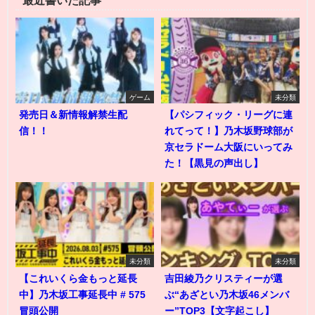
ゲーム
未分類
発売日＆新情報解禁生配
【パシフィック・リーグに連
信！！
れてって！】乃木坂野球部が
京セラドーム大阪にいってみ
た！【黒見の声出し】
未分類
未分類
【これいくら金もっと延長
吉田綾乃クリスティーが選
中】乃木坂工事延長中 # 575
ぶ“あざとい乃木坂46メンバ
冒頭公開
ー”TOP3【文字起こし】