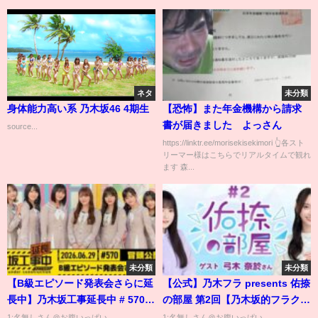
ネタ
未分類
身体能力高い系 乃木坂46 4期生
【恐怖】また年金機構から請求
書が届きました よっさん
source...
https://linktr.ee/morisekisekimori 👆各スト
リーマー様はこちらでリアルタイムで観れ
ます 森...
未分類
未分類
【B級エピソード発表会さらに延
【公式】乃木フラ presents 佑捺
⻑中】乃木坂工事延長中 # 570
の部屋 第2回【乃木坂的フラクタ
冒頭公開
ル】
1:名無しさん＠お腹いっぱい
1:名無しさん＠お腹いっぱい