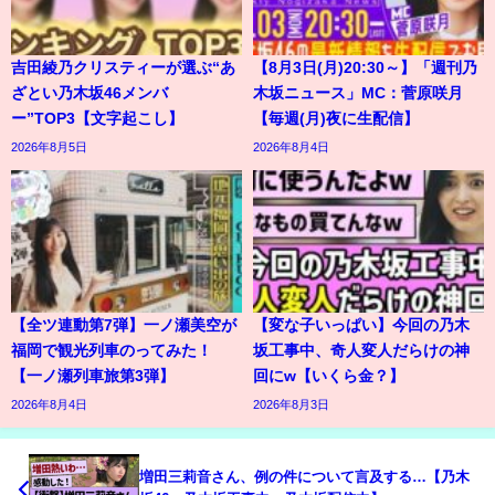
吉田綾乃クリスティーが選ぶ“あ
【8月3日(月)20:30～】「週刊乃
ざとい乃木坂46メンバ
木坂ニュース」MC：菅原咲月
ー”TOP3【文字起こし】
【毎週(月)夜に生配信】
2026年8月5日
2026年8月4日
【全ツ連動第7弾】一ノ瀬美空が
【変な子いっぱい】今回の乃木
福岡で観光列車のってみた！
坂工事中、奇人変人だらけの神
【一ノ瀬列車旅第3弾】
回にw【いくら金？】
2026年8月4日
2026年8月3日
増田三莉音さん、例の件について言及する…【乃木