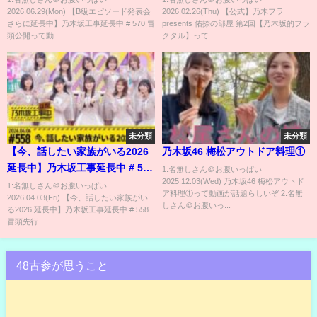
2026.06.29(Mon) 【B級エピソード発表会
2026.02.26(Thu) 【公式】乃木フラ
さらに延⻑中】乃木坂工事延長中 # 570 冒
presents 佑捺の部屋 第2回【乃木坂的フラ
頭公開って動...
クタル】って...
未分類
未分類
【今、話したい家族がいる2026
乃木坂46 梅松アウトドア料理①
延長中】乃木坂工事延長中 # 558
1:名無しさん＠お腹いっぱい
2025.12.03(Wed) 乃木坂46 梅松アウトド
冒頭先行公開
1:名無しさん＠お腹いっぱい
ア料理①って動画が話題らしいぞ 2:名無
2026.04.03(Fri) 【今、話したい家族がい
しさん＠お腹いっ...
る2026 延長中】乃木坂工事延長中 # 558
冒頭先行...
48古参が思うこと