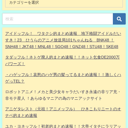
アイドッフル！ ワタクシ的まとめ速報 地下格闘アイドルだい
すき！23 ひうらのアニメ放送局101ちゃんねる BNK48 ！
SNH48！JKT48！MNL48！SGO48！GNZ48！STU48！SKE48
タダッフル！ネトゲ廃人的まとめ速報！！ネット乞食DE2000万
パワーズ！
・ハゲッフル！哀愁のハゲ男の髪ってるまとめ速報！！激しくハ
ゲっTEL？
ロボットアニメ！メカと美少女キャラだいすき永遠の非リア充・
非モテ星人 ！あらゆるマニアの為のマニアックサイト
アニゲタレスト（元祖！アニメッフル） ひきこもりニートのオ
ナベ的まとめ速報
ユカ・ヨネッフル！初老的まとめ速報！！大帝イタチにラリアッ