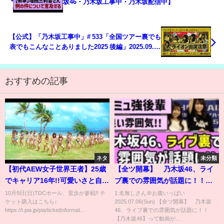
坂46・乃木坂工事中・乃木坂配信中】
【公式】「乃木坂工事中」# 533「全国ツアー裏でも
表でもこんなことありました2025 後編」2025.09.28
OA
おすすめの記事
ネタ
未分類
【初代AEW女子世界王者】25歳
【全ツ開幕】 乃木坂46、ライ
でキャリア16年!!可愛いさと自信
ブ裏での雰囲気が話題に！！
に満ちた表情のギャップを見せ
【乃木坂46】
10月9日(日)TDCホール、里歩が参戦!! チ
1:名無しさん＠お腹いっぱい
ケット購入はこちら↓
2025.07.06(Sun) 【全ツ開幕】 乃木坂
る里歩が10.9参戦!!【2022.7.9
https://t.pia.jp/pia/ticketInformat...
46、ライブ裏での雰囲気が話題に！！
Riho&A.Endo/Suzume&M.Suruga】
【乃木坂46】って動画が...