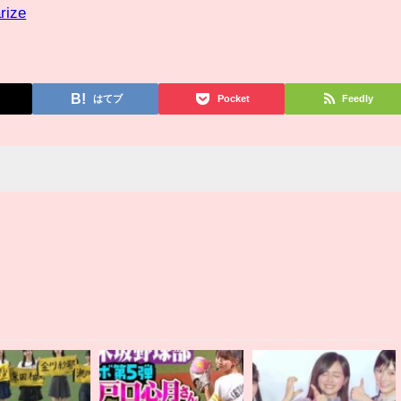
rize
はてブ
Pocket
Feedly