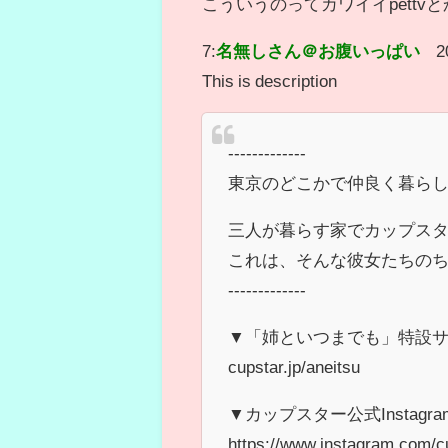
こういうのってカワイイpett
7:
名無しさん＠お腹いっぱい
2
This is description
-------------
東京のどこかで仲良く暮ら
三人が暮らす家でカップス
これは、そんな彼女たちの
-------------
▼「姉といつまでも」特設
cupstar.jp/aneitsu
▼カップスター公式Instagr
https://www.instagram.com/cu