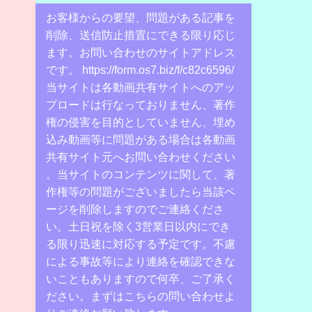
お客様からの要望、問題がある記事を
削除、送信防止措置にできる限り応じ
ます。お問い合わせのサイトアドレス
です。 https://form.os7.biz/f/c82c6596/
当サイトは各動画共有サイトへのアッ
プロードは行なっておりません、著作
権の侵害を目的としていません、埋め
込み動画等に問題がある場合は各動画
共有サイト元へお問い合わせください
。当サイトのコンテンツに関して、著
作権等の問題がございましたら当該ペ
ージを削除しますのでご連絡くださ
い。土日祝を除く3営業日以内にでき
る限り迅速に対応する予定です。不慮
による事故等により連絡を確認できな
いこともありますので何卒、ご了承く
ださい。まずはこちらの問い合わせよ