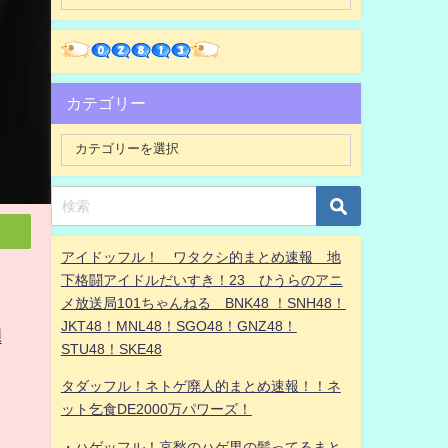
カテゴリー
アイドッフル！ ワタクシ的まとめ速報 地
下格闘アイドルだいすき！23 ひうらのアニ
メ放送局101ちゃんねる BNK48 ！SNH48！
JKT48！MNL48！SGO48！GNZ48！
題
STU48！SKE48
タダッフル！ネトゲ廃人的まとめ速報！！ネ
ット乞食DE2000万パワーズ！
・ハゲッフル！哀愁のハゲ男の髪ってるまと