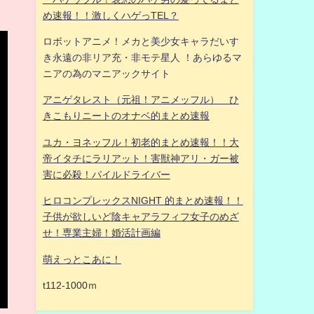
め速報！！激しくハゲっTEL？
ロボットアニメ！メカと美少女キャラだいす
き永遠の非リア充・非モテ星人 ！あらゆるマ
ニアの為のマニアックサイト
アニゲタレスト（元祖！アニメッフル） ひ
きこもりニートのオナベ的まとめ速報
ユカ・ヨネッフル！初老的まとめ速報！！大
帝イタチにラリアット！害獣神アリ・ガー被
害に必殺！パイルドライバー
ヒロコンプレックスNIGHT 的まとめ速報！！
子供が欲しいど陰キャアラフィフ女子のめざ
せ！専業主婦！婚活計画編
萌えっとこあに！
t112-1000ｍ