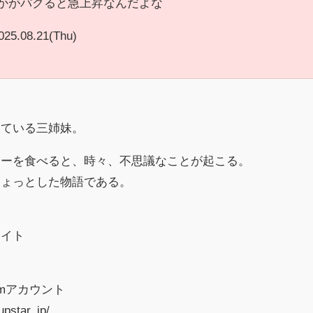
vとかがパクると急上昇なんだよな
025.08.21(Thu)
している三姉妹。
ターを食べると、時々、不思議なことが起こる。
ちょっとした物語である。
サイト
amアカウント
pstar_jp/