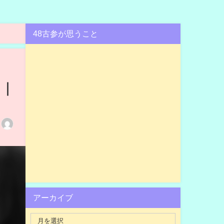
48古参が思うこと
 ｜
アーカイブ