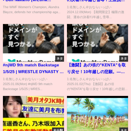
Vachon) vs. Alundra Blayze
権を賭けた死闘で宿命のライバ
The WWF Women's Champion, Alundra
1:名無しさん＠おならいっぱい
Blayze, defends her championship aga...
2024.12.09(Mon) 【期間限定】極限の激
ルを完全粉砕！⏰12.19年内最後
闘、運命の決着‼️1年越し雪辱...
のNOAH後楽園に『3大ブラン
ド』が集結！チケット発売中＆
ユニバースで生中継！
ネタ
ネタ
#njWD 9th match Backstage
【激闘】あの頃の"KENTA"を取
1/5/25 | WRESTLE DYNASTY 第
り戻せ！10年越しの悲願。――
9試合 Backstage
拳王vsKENTA！愛憎渦巻く凄ま
1:名無しさん＠おならいっぱい
1:名無しさん＠おならいっぱい
2025.01.06(Mon) #njWD 9th match
2025.01.02(Thu) 【激闘】あの頃
じい死闘の果てに拳王の想いは
Backstage 1/5/25 | WRES...
の"KENTA"を取り戻せ！10年越しの悲願...
届いたのか!? 📺 1.1日本武道館
大会はABEMA PPVで独占配信
中！
未分類
ネタ