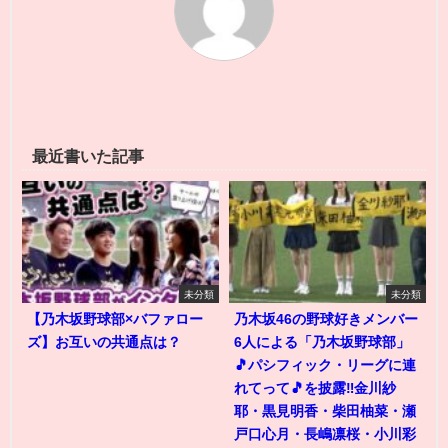
最近書いた記事
未分類
未分類
【乃木坂野球部×バファロー
乃木坂46の野球好きメンバー
ズ】お互いの共通点は？
6人による「乃木坂野球部」
🎵パシフィック・リーグに連
れてって🎵を披露‼️金川紗
耶・黒見明香・柴田柚菜・瀬
戸口心月・長嶋凛桜・小川彩