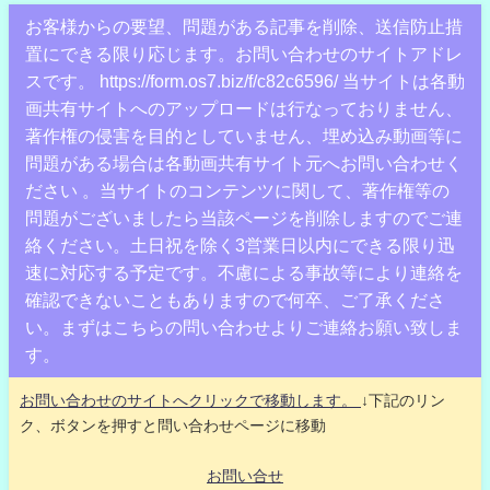
お客様からの要望、問題がある記事を削除、送信防止措
置にできる限り応じます。お問い合わせのサイトアドレ
スです。 https://form.os7.biz/f/c82c6596/ 当サイトは各動
画共有サイトへのアップロードは行なっておりません、
著作権の侵害を目的としていません、埋め込み動画等に
問題がある場合は各動画共有サイト元へお問い合わせく
ださい 。当サイトのコンテンツに関して、著作権等の
問題がございましたら当該ページを削除しますのでご連
絡ください。土日祝を除く3営業日以内にできる限り迅
速に対応する予定です。不慮による事故等により連絡を
確認できないこともありますので何卒、ご了承くださ
い。まずはこちらの問い合わせよりご連絡お願い致しま
す。
お問い合わせのサイトへクリックで移動します。
↓下記のリン
ク、ボタンを押すと問い合わせページに移動
お問い合せ