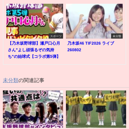
スポーツ
未分類
【乃木坂野球部】瀬戸口心月
乃木坂46 TIF2026 ライブ
さん"よし頑張るぞの気持
260802
ち"の始球式【コラボ第5弾】
未分類
の関連記事