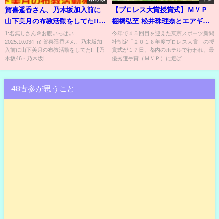
賀喜遥香さん、乃木坂加入前に
【プロレス大賞授賞式】ＭＶＰ
山下美月の布教活動をしてた!!
棚橋弘至 松井珠理奈とエアギタ
【乃木坂46・乃木坂LOCKS!・
ーで喜びを爆発
1:名無しさん＠お腹いっぱい
今年で４５回目を迎えた東京スポーツ新聞
2025.10.03(Fri) 賀喜遥香さん、乃木坂加
社制定「２０１８年度プロレス大賞」の授
乃木坂配信中・乃木坂工事中】
入前に山下美月の布教活動をしてた!!【乃
賞式が１７日、都内のホテルで行われ、最
木坂46・乃木坂L...
優秀選手賞（ＭＶＰ）に選ば...
48古参が思うこと