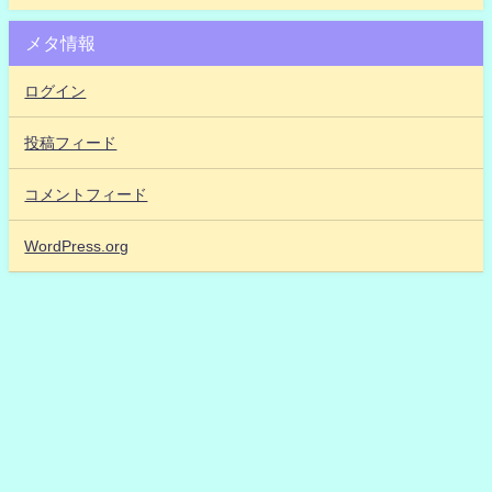
メタ情報
ログイン
投稿フィード
コメントフィード
WordPress.org
【アイドルだいすき！2】「IDOL DAISUKI！」アイドル48古参が思うこと
All Rights Reserved.