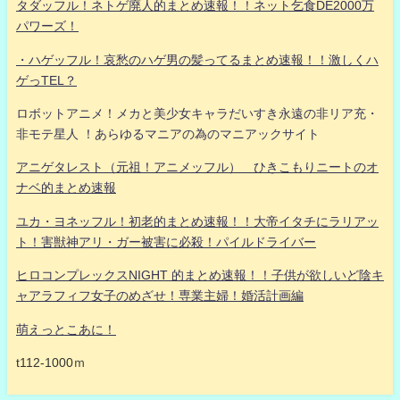
タダッフル！ネトゲ廃人的まとめ速報！！ネット乞食DE2000万
パワーズ！
・ハゲッフル！哀愁のハゲ男の髪ってるまとめ速報！！激しくハ
ゲっTEL？
ロボットアニメ！メカと美少女キャラだいすき永遠の非リア充・
非モテ星人 ！あらゆるマニアの為のマニアックサイト
アニゲタレスト（元祖！アニメッフル） ひきこもりニートのオ
ナベ的まとめ速報
ユカ・ヨネッフル！初老的まとめ速報！！大帝イタチにラリアッ
ト！害獣神アリ・ガー被害に必殺！パイルドライバー
ヒロコンプレックスNIGHT 的まとめ速報！！子供が欲しいど陰キ
ャアラフィフ女子のめざせ！専業主婦！婚活計画編
萌えっとこあに！
t112-1000ｍ