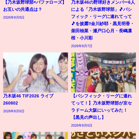
【乃木坂野球部×バファローズ】
乃木坂46の野球好きメンバー6人
お互いの共通点は？
による「乃木坂野球部」🎵パシ
フィック・リーグに連れてって
2026年8月8日
🎵を披露‼️金川紗耶・黒見明香・
柴田柚菜・瀬戸口心月・長嶋凛
桜・小川彩
2026年8月7日
乃木坂46 TIF2026 ライブ
【パシフィック・リーグに連れ
260802
てって！】乃木坂野球部が京セ
ラドーム大阪にいってみた！
2026年8月6日
【黒見の声出し】
2026年8月6日