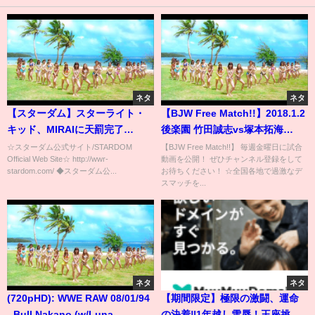
ネタ
ネタ
【スターダム】スターライト・
【BJW Free Match!!】2018.1.2
キッド、MIRAIに天罰完了
後楽園 竹田誠志vs塚本拓海
【STARDOM】
【BJW認定デスマッチヘビー級
☆スターダム公式サイト/STARDOM
【BJW Free Match!!】 毎週金曜日に試合
Official Web Site☆ http://wwr-
動画を公開！ ぜひチャンネル登録をして
選手権】
stardom.com/ ◆スターダム公...
お待ちください！ ☆全国各地で過激なデ
スマッチを...
ネタ
ネタ
(720pHD): WWE RAW 08/01/94
【期間限定】極限の激闘、運命
- Bull Nakano (w/Luna
の決着‼️1年越し雪辱！王座挑戦