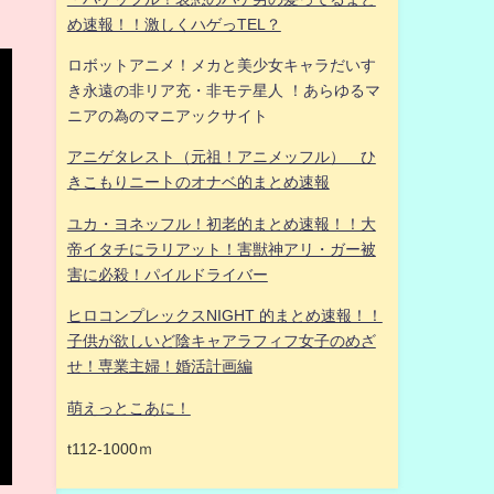
め速報！！激しくハゲっTEL？
ロボットアニメ！メカと美少女キャラだいす
き永遠の非リア充・非モテ星人 ！あらゆるマ
ニアの為のマニアックサイト
アニゲタレスト（元祖！アニメッフル） ひ
きこもりニートのオナベ的まとめ速報
ユカ・ヨネッフル！初老的まとめ速報！！大
帝イタチにラリアット！害獣神アリ・ガー被
害に必殺！パイルドライバー
ヒロコンプレックスNIGHT 的まとめ速報！！
子供が欲しいど陰キャアラフィフ女子のめざ
せ！専業主婦！婚活計画編
萌えっとこあに！
t112-1000ｍ