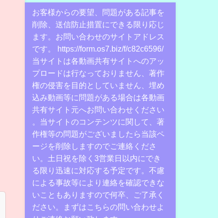
お客様からの要望、問題がある記事を
削除、送信防止措置にできる限り応じ
ます。お問い合わせのサイトアドレス
です。 https://form.os7.biz/f/c82c6596/
当サイトは各動画共有サイトへのアッ
プロードは行なっておりません、著作
権の侵害を目的としていません、埋め
込み動画等に問題がある場合は各動画
共有サイト元へお問い合わせください
。当サイトのコンテンツに関して、著
作権等の問題がございましたら当該ペ
ージを削除しますのでご連絡くださ
い。土日祝を除く3営業日以内にでき
る限り迅速に対応する予定です。不慮
による事故等により連絡を確認できな
いこともありますので何卒、ご了承く
ださい。まずはこちらの問い合わせよ