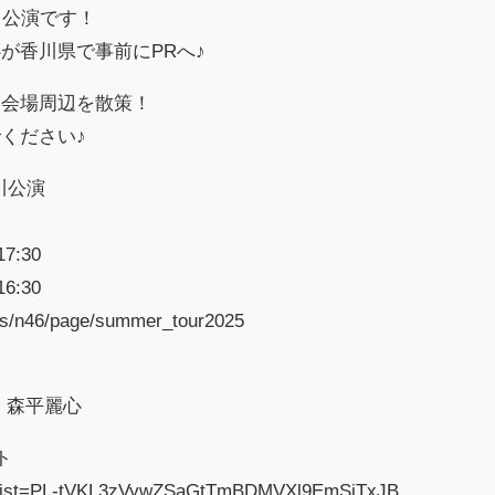
香川公演です！
が香川県で事前にPRへ♪
、会場周辺を散策！
ください♪
川公演
7:30
6:30
/s/n46/page/summer_tour2025
、森平麗心
ト
ist?list=PL-tVKL3zVywZSaGtTmBDMVXl9EmSiTxJB