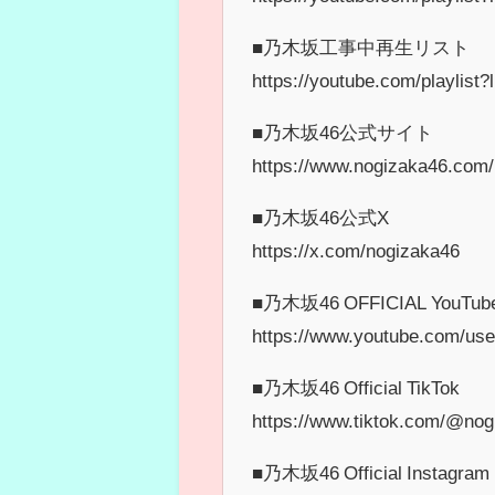
■乃木坂工事中再生リスト
https://youtube.com/playl
■乃木坂46公式サイト
https://www.nogizaka46.com/
■乃木坂46公式X
https://x.com/nogizaka46
■乃木坂46 OFFICIAL YouTub
https://www.youtube.com/us
■乃木坂46 Official TikTok
https://www.tiktok.com/@nogi
■乃木坂46 Official Instagram