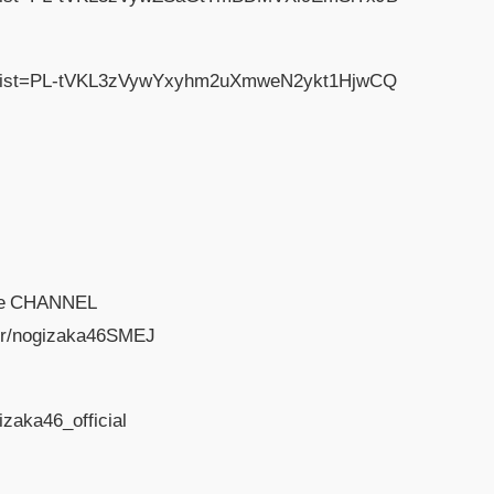
ist?list=PL-tVKL3zVywYxyhm2uXmweN2ykt1HjwCQ
e CHANNEL
er/nogizaka46SMEJ
zaka46_official