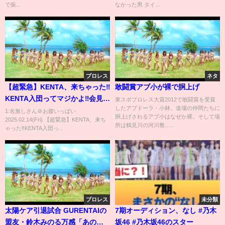
で振...
なかった男 タイ...
プロレス
ネタ
【超緊急】KENTA、来ちゃった‼️
敢闘賞アブ小が裸で胴上げ
KENTA入団ってマジかよ‼️会見に
東スポプロレス大賞2012で敢闘賞を受賞
したアブドーラ・小林。道場の仲間たちに
突撃
1:名無しさん＠お腹いっぱい
胴上げされるアブ小はなぜか裸。そして場
2025.02.14(Fri) 【超緊急】KENTA、来ち
所は鶴見川の河川敷......
ゃった‼️KENTA入団っ...
プロレス
未分類
太陽ケア引退試合 GURENTAIの
7期オーディション、なし #乃木
盟友・鈴木みのる万感「あの２
坂46 #乃木坂46のスター