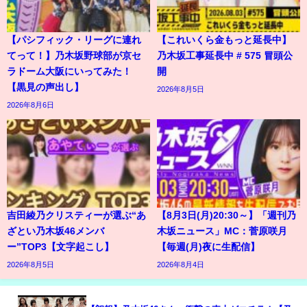
【パシフィック・リーグに連れ
【これいくら金もっと延長中】
てって！】乃木坂野球部が京セ
乃木坂工事延長中 # 575 冒頭公
ラドーム大阪にいってみた！
開
【黒見の声出し】
2026年8月5日
2026年8月6日
吉田綾乃クリスティーが選ぶ“あ
【8月3日(月)20:30～】「週刊乃
ざとい乃木坂46メンバ
木坂ニュース」MC：菅原咲月
ー”TOP3【文字起こし】
【毎週(月)夜に生配信】
2026年8月5日
2026年8月4日