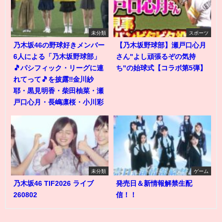
未分類
スポーツ
乃木坂46の野球好きメンバー
【乃木坂野球部】瀬戸口心月
6人による「乃木坂野球部」
さん"よし頑張るぞの気持
🎵パシフィック・リーグに連
ち"の始球式【コラボ第5弾】
れてって🎵を披露‼️金川紗
耶・黒見明香・柴田柚菜・瀬
戸口心月・長嶋凛桜・小川彩
未分類
ゲーム
乃木坂46 TIF2026 ライブ
発売日＆新情報解禁生配
260802
信！！