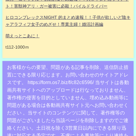
ト！害獣神アリ・ガー被害に必殺！パイルドライバー
ヒロコンプレックスNIGHT 的まとめ速報！！子供が欲しいど陰キ
ャアラフィフ女子のめざせ！専業主婦！婚活計画編
萌えっとこあに！
t112-1000ｍ
お客様からの要望、問題がある記事を削除、送信防止措
置にできる限り応じます。お問い合わせのサイトアドレ
スです。 https://form.os7.biz/f/c82c6596/ 当サイトは各動
画共有サイトへのアップロードは行なっておりません、
著作権の侵害を目的としていません、埋め込み動画等に
問題がある場合は各動画共有サイト元へお問い合わせく
ださい 。当サイトのコンテンツに関して、著作権等の
問題がございましたら当該ページを削除しますのでご連
絡ください。土日祝を除く3営業日以内にできる限り迅
速に対応する予定です。不慮による事故等により連絡を