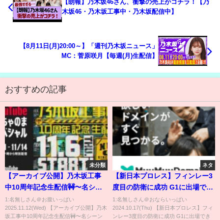
【朗報】乃木坂46さん、衝撃の売上がコチラ！【乃
木坂46・乃木坂工事中・乃木坂配信中】
【8月11日(月)20:00～】「週刊乃木坂ニュース」
MC：菅原咲月【毎週(月)生配信】
おすすめの記事
未分類
ネタ
【アーカイブ公開】乃木坂工事
【新日本プロレス】フィンレー3
中10周年記念生配信🚧〜名シー
度目の防衛に成功 G1に出場でき
ンで振り返る！笑いと涙の3時間
なかった男 タイチが挑戦表明
1:名無しさん＠お腹いっぱい
1:名無しさん＠おならいっぱい
2025.11.12(Wed) 【アーカイブ公開】乃木
2024.10.17(Thu) 【新日本プロレス】フィ
SP〜
#shorts
坂工事中10周年記念生配信🚧〜名シーン
ンレー3度目の防衛に成功 G1に出場でき