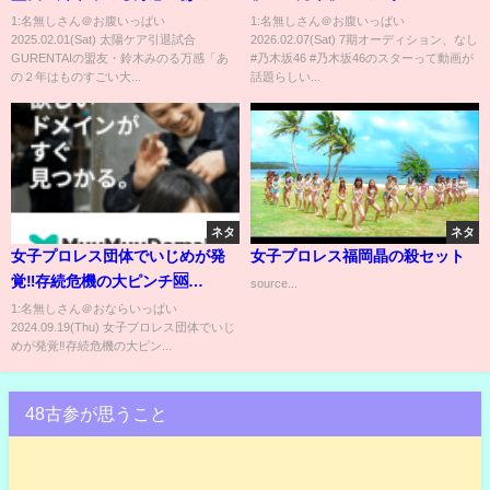
年はものすごい大きかった」
1:名無しさん＠お腹いっぱい
1:名無しさん＠お腹いっぱい
2025.02.01(Sat) 太陽ケア引退試合
2026.02.07(Sat) 7期オーディション、なし
「30年ぽっちのキャリアで疲れ
GURENTAIの盟友・鈴木みのる万感「あ
#乃木坂46 #乃木坂46のスターって動画が
たとか…」
の２年はものすごい大...
話題らしい...
ネタ
ネタ
女子プロレス団体でいじめが発
女子プロレス福岡晶の殺セット
覚‼️存続危機の大ピンチ🆘
source...
#shorts #short #スターダム
1:名無しさん＠おならいっぱい
2024.09.19(Thu) 女子プロレス団体でいじ
#stardom #プロレス #女子プロ
めが発覚‼️存続危機の大ピン...
レス #格闘技 #マリーゴールド
#marigold
48古参が思うこと