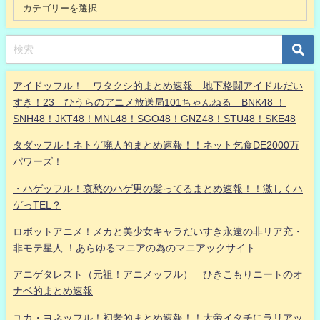
アイドッフル！ ワタクシ的まとめ速報 地下格闘アイドルだい
すき！23 ひうらのアニメ放送局101ちゃんねる BNK48 ！
SNH48！JKT48！MNL48！SGO48！GNZ48！STU48！SKE48
タダッフル！ネトゲ廃人的まとめ速報！！ネット乞食DE2000万
パワーズ！
・ハゲッフル！哀愁のハゲ男の髪ってるまとめ速報！！激しくハ
ゲっTEL？
ロボットアニメ！メカと美少女キャラだいすき永遠の非リア充・
非モテ星人 ！あらゆるマニアの為のマニアックサイト
アニゲタレスト（元祖！アニメッフル） ひきこもりニートのオ
ナベ的まとめ速報
ユカ・ヨネッフル！初老的まとめ速報！！大帝イタチにラリアッ