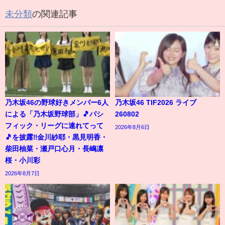
未分類
の関連記事
乃木坂46の野球好きメンバー6人
乃木坂46 TIF2026 ライブ
による「乃木坂野球部」🎵パシ
260802
フィック・リーグに連れてって
2026年8月6日
🎵を披露‼️金川紗耶・黒見明香・
柴田柚菜・瀬戸口心月・長嶋凛
桜・小川彩
2026年8月7日