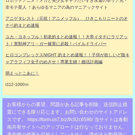
ロボットアニメ！メカと美少女キャラだいすき永遠の非リア充・
非モテ星人 ！あらゆるマニアの為のマニアックサイト
アニゲタレスト（元祖！アニメッフル） ひきこもりニートのオ
ナベ的まとめ速報
ユカ・ヨネッフル！初老的まとめ速報！！大帝イタチにラリアッ
ト！害獣神アリ・ガー被害に必殺！パイルドライバー
ヒロコンプレックスNIGHT 的まとめ速報！！子供が欲しいど陰キ
ャアラフィフ女子のめざせ！専業主婦！婚活計画編
萌えっとこあに！
t112-1000ｍ
お客様からの要望、問題がある記事を削除、送信防止措
置にできる限り応じます。お問い合わせのサイトアドレ
スです。 https://form.os7.biz/f/c82c6596/ 当サイトは各動
画共有サイトへのアップロードは行なっておりません、
著作権の侵害を目的としていません、埋め込み動画等に