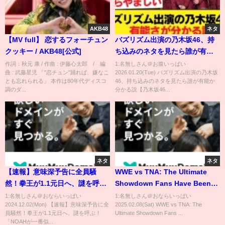
AKB48
ネタ
【MV full】 恋するフォーチュン
バズリズム出演の乃木坂46、持
クッキー / AKB48[公式]
ち込みのネタを見たら誰が有能
か分かる説【乃木坂46】
作詞：秋元 康 / 作曲 : 伊藤心太郎 / 編
1:名無しさん＠お腹いっぱい
曲 : 武藤星児 「"恋チュン"踊れば、嫌なこ
2026.01.20(Tue) バズリズム出演の乃木坂
とも忘れられる」 本作は80年代ディスコ
46、持ち込みのネタを見たら誰が有能か
調のダ...
分かる説【乃木坂46...
ネタ
ネタ
【速報】意味深予告に全員騒
WWE vs TNA: The Ultimate
然！拳王が1.1元日へ、謎を呼
Showdown Fans Have Been
ぶ！「NOAHが一番似合ってい
Waiting For
1:名無しさん＠おならいっぱい
1:名無しさん＠おならいっぱい
2024.12.02(Mon) 【速報】意味深予告に全
2025.02.08(Sat) WWE vs TNA: The
た」想い人とは一体…!? 📅 2025
員騒然！拳王が1.1元日へ、謎を呼ぶ！
Ultimate Showdown Fans ...
年1月1日(水) 日本武道館チケッ
「NOAHが一番似...