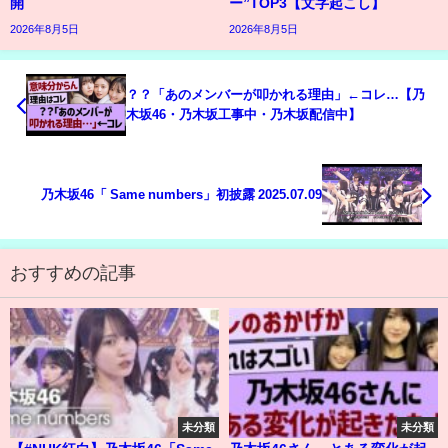
開
ー”TOP3【文字起こし】
2026年8月5日
2026年8月5日
？？「あのメンバーが叩かれる理由」←コレ…【乃
木坂46・乃木坂工事中・乃木坂配信中】
乃木坂46「 Same numbers」初披露 2025.07.09
おすすめの記事
未分類
未分類