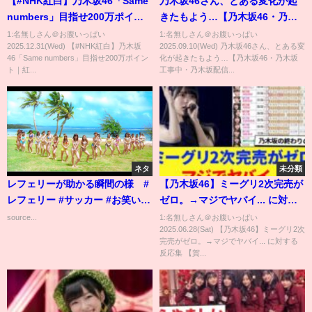
【#NHK紅白】乃木坂46「Same
乃木坂46さん、とある変化が起
numbers」目指せ200万ポイン
きたもよう…【乃木坂46・乃木
ト｜紅白歌合戦｜NHK
坂工事中・乃木坂配信中】
1:名無しさん＠お腹いっぱい
1:名無しさん＠お腹いっぱい
2025.12.31(Wed) 【#NHK紅白】乃木坂
2025.09.10(Wed) 乃木坂46さん、とある変
46「Same numbers」目指せ200万ポイン
化が起きたもよう…【乃木坂46・乃木坂
ト｜紅...
工事中・乃木坂配信...
ネタ
未分類
レフェリーが助かる瞬間の様 #
【乃木坂46】ミーグリ2次完売が
レフェリー #サッカー #お笑い #
ゼロ。→マジでヤバイ... に対す
審判 #PK
る反応集 【賀喜遥香】 【中西ア
source...
1:名無しさん＠お腹いっぱい
2025.06.28(Sat) 【乃木坂46】ミーグリ2次
ルノ】 【井上和】
完売がゼロ。→マジでヤバイ... に対する
反応集 【賀...