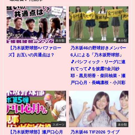
未分類
未分類
【乃木坂野球部×バファロー
乃木坂46の野球好きメンバー
ズ】お互いの共通点は？
6人による「乃木坂野球部」
🎵パシフィック・リーグに連
れてって🎵を披露‼️金川紗
耶・黒見明香・柴田柚菜・瀬
戸口心月・長嶋凛桜・小川彩
スポーツ
未分類
【乃木坂野球部】瀬戸口心月
乃木坂46 TIF2026 ライブ