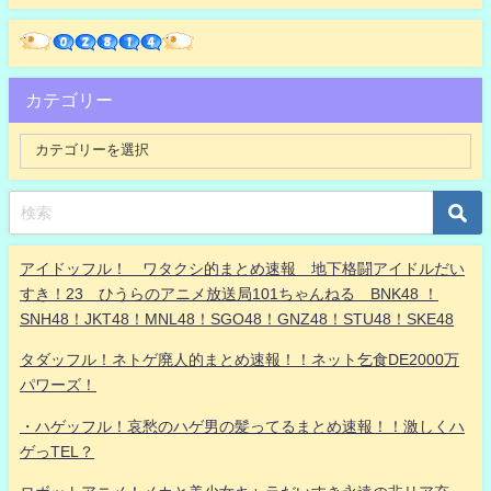
カテゴリー
アイドッフル！ ワタクシ的まとめ速報 地下格闘アイドルだい
すき！23 ひうらのアニメ放送局101ちゃんねる BNK48 ！
SNH48！JKT48！MNL48！SGO48！GNZ48！STU48！SKE48
タダッフル！ネトゲ廃人的まとめ速報！！ネット乞食DE2000万
パワーズ！
・ハゲッフル！哀愁のハゲ男の髪ってるまとめ速報！！激しくハ
ゲっTEL？