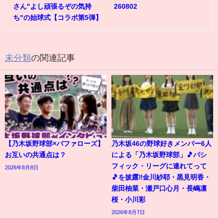
さん"よし頑張るぞの気持
260802
ち"の始球式【コラボ第5弾】
未分類
の関連記事
【乃木坂野球部×バファローズ】
乃木坂46の野球好きメンバー6人
お互いの共通点は？
による「乃木坂野球部」🎵パシ
フィック・リーグに連れてって
2026年8月8日
🎵を披露‼️金川紗耶・黒見明香・
柴田柚菜・瀬戸口心月・長嶋凛
桜・小川彩
2026年8月7日