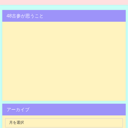
ト発売中&ABEMA PPVで独占生
中継！
48古参が思うこと
アーカイブ