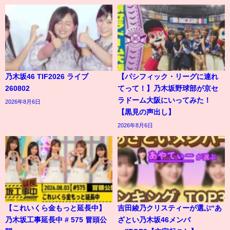
乃木坂46 TIF2026 ライブ
【パシフィック・リーグに連れ
260802
てって！】乃木坂野球部が京セ
ラドーム大阪にいってみた！
2026年8月6日
【黒見の声出し】
2026年8月6日
【これいくら金もっと延長中】
吉田綾乃クリスティーが選ぶ“あ
乃木坂工事延長中 # 575 冒頭公
ざとい乃木坂46メンバ