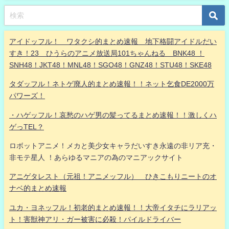
アイドッフル！ ワタクシ的まとめ速報 地下格闘アイドルだい
すき！23 ひうらのアニメ放送局101ちゃんねる BNK48 ！
SNH48！JKT48！MNL48！SGO48！GNZ48！STU48！SKE48
タダッフル！ネトゲ廃人的まとめ速報！！ネット乞食DE2000万
パワーズ！
・ハゲッフル！哀愁のハゲ男の髪ってるまとめ速報！！激しくハ
ゲっTEL？
ロボットアニメ！メカと美少女キャラだいすき永遠の非リア充・
非モテ星人 ！あらゆるマニアの為のマニアックサイト
アニゲタレスト（元祖！アニメッフル） ひきこもりニートのオ
ナベ的まとめ速報
ユカ・ヨネッフル！初老的まとめ速報！！大帝イタチにラリアッ
ト！害獣神アリ・ガー被害に必殺！パイルドライバー