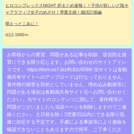
ヒロコンプレックスNIGHT 的まとめ速報！！子供が欲しいど陰キ
ャアラフィフ女子のめざせ！専業主婦！婚活計画編
萌えっとこあに！
t112-1000ｍ
お客様からの要望、問題がある記事を削除、送信防止措
置にできる限り応じます。お問い合わせのサイトアドレ
スです。 https://form.os7.biz/f/c82c6596/ 当サイトは各動
画共有サイトへのアップロードは行なっておりません、
著作権の侵害を目的としていません、埋め込み動画等に
問題がある場合は各動画共有サイト元へお問い合わせく
ださい 。当サイトのコンテンツに関して、著作権等の
問題がございましたら当該ページを削除しますのでご連
絡ください。土日祝を除く3営業日以内にできる限り迅
速に対応する予定です。不慮による事故等により連絡を
確認できないこともありますので何卒、ご了承くださ