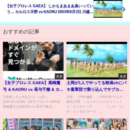
【女子プロレス GAEA】 しかもまあまあ臭いってい
う… カルロス天野 vs KAORU 2003年8月3日 川越ペ
ペホール
おすすめの記事
ネタ
ネタ
【女子プロレス GAEA】尾崎魔
土岡が1人でやってる映画chにバ
弓 & KAORU vs 長与千種 & カル
キ童軍団で乗り込んでサブカル
ロス天野 2003年3月9日 東京・
面するぞ！【ルックバック】
1:名無しさん＠おならいっぱい
企画 ：FAN 編集 ：小林大祐 サムネ：
2024.10.12(Sat) 【女子プロレス GAEA】
倉地 引用 ：ルックバック/エイベック
後楽園ホール
尾崎魔弓 & KAORU vs 長与千種 &...
ス・ピクチャーズ リンダ・リン
ダ・リンダ/ビターズ・...