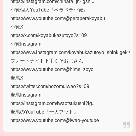
https://instagram.com/chihara_jr?igsh...
小籔個人YouTube『ペラペラ小籔』
https://www.youtube.com/@peraperakoyabu
小籔X
https://x.com/koyabukazutoyo?s=09
小籔Instagram
https://www.instagram.com/koyabukazutoyo_shinkigeki/
フォートナイト下手くそおじさん
https://www.youtube.com/@hime_zoyo
岩尾X
https://twitter.com/nozomuiwao?s=09
岩尾Instagram
https://instagram.com/iwaotsukushi?ig..
岩尾のYouTube『一人フット』
https://www.youtube.com/@iwao-youtube