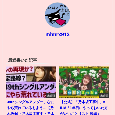
mhnrx913
最近書いた記事
未分類
未分類
39thシングルアンダー、なに
【公式】「乃木坂工事中」#
やら荒れているもよう…【乃
518「1年目にやっておいた方
木坂46・乃木坂工事中・乃木
がいいことリスト 後編」