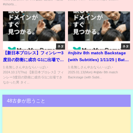
#shorts...
ネタ
ネタ
【新日本プロレス】フィンレー3
#njbitv 8th match Backstage
度目の防衛に成功 G1に出場でき
(with Subtitles) 1/11/25 | Battle
なかった男 タイチが挑戦表明
in the Valley 2025 第8試合
1:名無しさん＠おならいっぱい
1:名無しさん＠おならいっぱい
2024.10.17(Thu) 【新日本プロレス】フィ
2025.01.13(Mon) #njbitv 8th match
#shorts
Backstage
ンレー3度目の防衛に成功 G1に出場でき
Backstage (with Subti...
なかった男 タイ...
48古参が思うこと