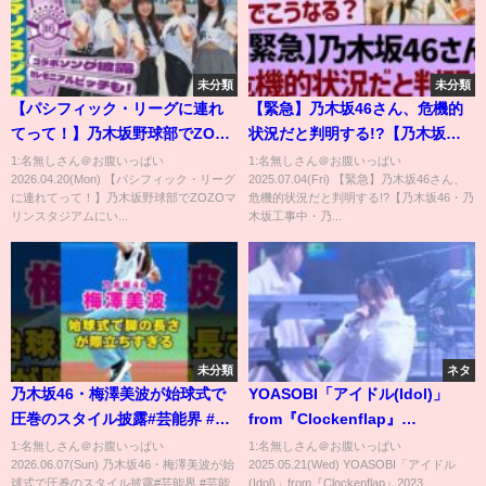
未分類
未分類
【パシフィック・リーグに連れ
【緊急】乃木坂46さん、危機的
てって！】乃木坂野球部でZOZO
状況だと判明する!?【乃木坂
マリンスタジアムにいってみ
46・乃木坂工事中・乃木坂配信
1:名無しさん＠お腹いっぱい
1:名無しさん＠お腹いっぱい
2026.04.20(Mon) 【パシフィック・リーグ
2025.07.04(Fri) 【緊急】乃木坂46さん、
た！【新曲初披露】【セレモニ
中】
に連れてって！】乃木坂野球部でZOZOマ
危機的状況だと判明する!?【乃木坂46・乃
アルピッチ】
リンスタジアムにい...
木坂工事中・乃...
未分類
ネタ
乃木坂46・梅澤美波が始球式で
YOASOBI「アイドル(Idol)」
圧巻のスタイル披露#芸能界 #芸
from『Clockenflap』
能 #shorts #乃木坂46 #乃木坂
2023.12.01@Central
1:名無しさん＠お腹いっぱい
1:名無しさん＠お腹いっぱい
2026.06.07(Sun) 乃木坂46・梅澤美波が始
2025.05.21(Wed) YOASOBI「アイドル
Harbourfront in Hong Kong
球式で圧巻のスタイル披露#芸能界 #芸能
(Idol)」from『Clockenflap』2023...