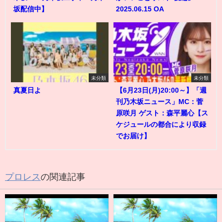
坂配信中】
2025.06.15 OA
未分類
未分類
真夏日よ
【6月23日(月)20:00～】「週
刊乃木坂ニュース」MC：菅
原咲月 ゲスト：森平麗心【ス
ケジュールの都合により収録
でお届け】
プロレス
の関連記事