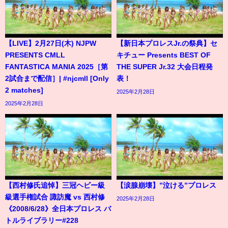
【LIVE】2月27日(木) NJPW
【新日本プロレスJr.の祭典】セ
PRESENTS CMLL
キチュー Presents BEST OF
FANTASTICA MANIA 2025［第
THE SUPER Jr.32 大会日程発
2試合まで配信］| #njcmll [Only
表！
2 matches]
2025年2月28日
2025年2月28日
【西村修氏追悼】三冠ヘビー級
【涙腺崩壊】”泣ける”プロレス
級選手権試合 諏訪魔 vs 西村修
2025年2月28日
《2008/6/28》全日本プロレス バ
トルライブラリー#228