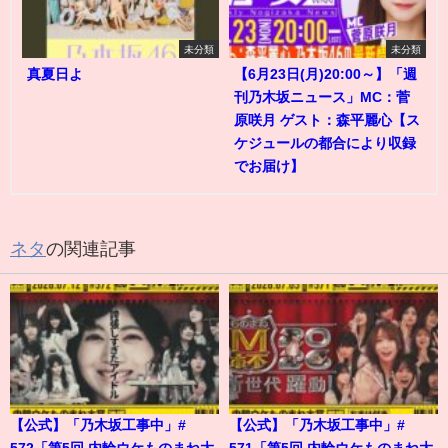
未分類
未分類
真夏日よ
【6月23日(月)20:00～】「週
刊乃木坂ニュース」MC：菅
原咲月 ゲスト：森平麗心【ス
ケジュールの都合により収録
でお届け】
ネタ
の関連記事
【公式】「乃木坂工事中」#
【公式】「乃木坂工事中」#
572「第5回 内輪ウケものまね大
571「第5回 内輪ウケものまね大