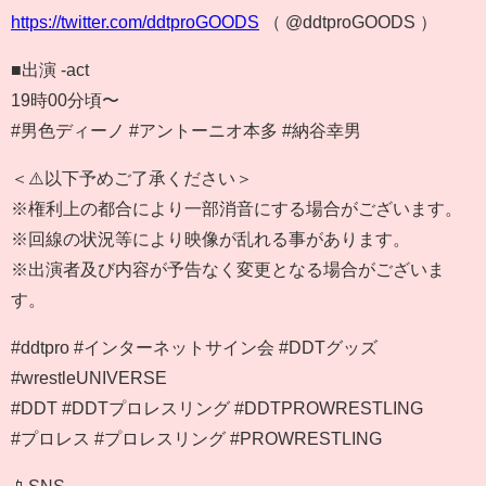
https://twitter.com/ddtproGOODS
（ @ddtproGOODS ）
■出演 -act
19時00分頃〜
#男色ディーノ #アントーニオ本多 #納谷幸男
＜⚠️以下予めご了承ください＞
※権利上の都合により一部消音にする場合がございます。
※回線の状況等により映像が乱れる事があります。
※出演者及び内容が予告なく変更となる場合がございま
す。
#ddtpro #インターネットサイン会 #DDTグッズ
#wrestleUNIVERSE
#DDT #DDTプロレスリング #DDTPROWRESTLING
#プロレス #プロレスリング #PROWRESTLING
📱SNS