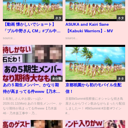
ネタ
ネタ
【動画 懐かしいでショート】
ASUKA and Kairi Sane
「ブル中野さん CM」#ブル中野
【Kabuki Warriors】- MV
#懐かしいcm #shorts #コメント
source...
source...
はお気軽にどうぞ
未分類
ネタ
あの５期生メンバー、かなり期
京都祇園から初のモバイル生配
待が高まってる件www【乃木坂
信！
46・乃木坂工事中・乃木坂配信
1:名無しさん＠お腹いっぱい
京都BitSummit視察後にオシャレな焼き鳥
2026.01.12(Mon) あの５期生メンバー、か
屋さんからワイン飲みながらまったり配信
中】
なり期待が高まってる件www【乃木坂
しましたー！ #BitSummit #京都 #ワイン
46・乃木坂工事中・乃...
#...