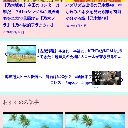
【乃木坂46】今回のセンターは
バズリズム出演の乃木坂46、持
誰だ！？41stシングルの選抜発
ち込みのネタを見たら誰が有能
表を全力で見届ける【乃木フ
か分かる説【乃木坂46】
ラ】【乃木坂的フラクタル】
2026年1月21日
2026年2月16日
【古巣帰還】本当に…本当に、KENTAがNOAHに帰
ってきた！超満員の会場に大コールが響き渡る中、
KENTAが再入団後 初の闘いへ――！｜📣3.2横浜武
道館大会チケット好評発売中‼️
海野翔太ヒール転向へ 舞台はNJCか？ #新日本プ
ロレス #njcup #njpw
おすすめの記事