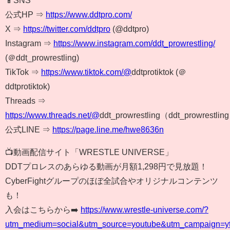
公式HP ⇒
https://www.ddtpro.com/
X ⇒
https://twitter.com/ddtpro
(@ddtpro)
Instagram ⇒
https://www.instagram.com/ddt_prowrestling/
(＠ddt_prowrestling)
TikTok ⇒
https://www.tiktok.com/@
ddtprotiktok (＠
ddtprotiktok)
Threads ⇒
https://www.threads.net/@
ddt_prowrestling（ddt_prowrestlin
公式LINE ⇒
https://page.line.me/hwe8636n
📺動画配信サイト「WRESTLE UNIVERSE」
DDTプロレスのあらゆる動画が月額1,298円で見放題！
CyberFightグループのほぼ全試合やオリジナルコンテンツ
も！
入会はこちらから➡️
https://www.wrestle-universe.com/?
utm_medium=social&utm_source=youtube&utm_campaign=yt_o