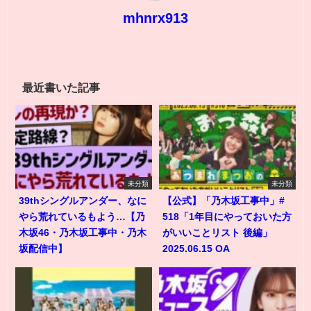
mhnrx913
最近書いた記事
未分類
未分類
39thシングルアンダー、なに
【公式】「乃木坂工事中」#
やら荒れているもよう…【乃
518「1年目にやっておいた方
木坂46・乃木坂工事中・乃木
がいいことリスト 後編」
坂配信中】
2025.06.15 OA