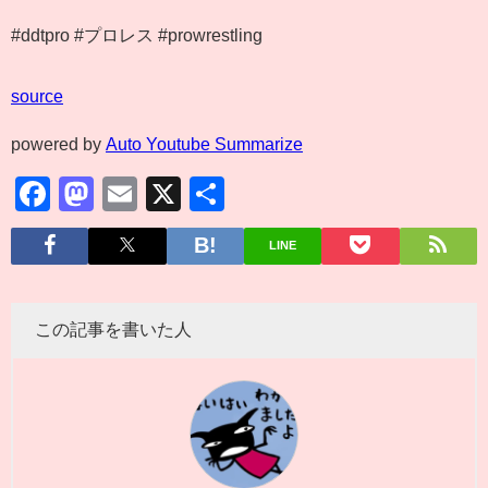
#ddtpro #プロレス #prowrestling
source
powered by
Auto Youtube Summarize
Facebook
Mastodon
Email
X
共
有
LINE
この記事を書いた人