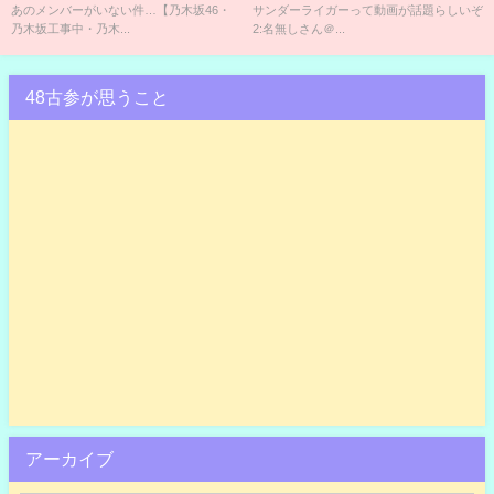
あのメンバーがいない件…【乃木坂46・
サンダーライガーって動画が話題らしいぞ
乃木坂工事中・乃木...
2:名無しさん＠...
48古参が思うこと
アーカイブ