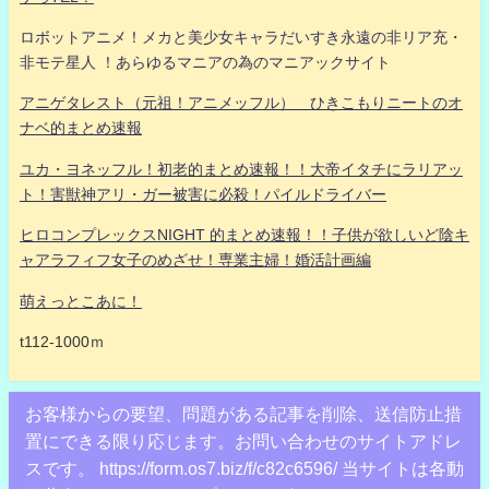
ロボットアニメ！メカと美少女キャラだいすき永遠の非リア充・
非モテ星人 ！あらゆるマニアの為のマニアックサイト
アニゲタレスト（元祖！アニメッフル） ひきこもりニートのオ
ナベ的まとめ速報
ユカ・ヨネッフル！初老的まとめ速報！！大帝イタチにラリアッ
ト！害獣神アリ・ガー被害に必殺！パイルドライバー
ヒロコンプレックスNIGHT 的まとめ速報！！子供が欲しいど陰キ
ャアラフィフ女子のめざせ！専業主婦！婚活計画編
萌えっとこあに！
t112-1000ｍ
お客様からの要望、問題がある記事を削除、送信防止措
置にできる限り応じます。お問い合わせのサイトアドレ
スです。 https://form.os7.biz/f/c82c6596/ 当サイトは各動