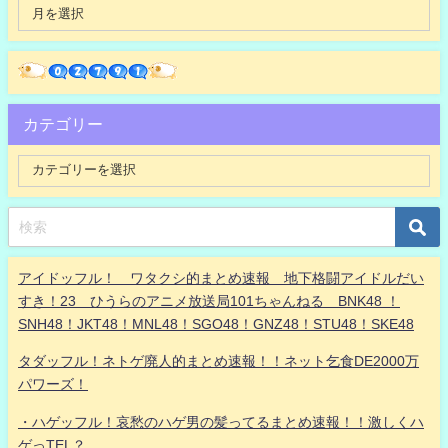
カテゴリー
アイドッフル！ ワタクシ的まとめ速報 地下格闘アイドルだい
すき！23 ひうらのアニメ放送局101ちゃんねる BNK48 ！
SNH48！JKT48！MNL48！SGO48！GNZ48！STU48！SKE48
タダッフル！ネトゲ廃人的まとめ速報！！ネット乞食DE2000万
パワーズ！
・ハゲッフル！哀愁のハゲ男の髪ってるまとめ速報！！激しくハ
ゲっTEL？