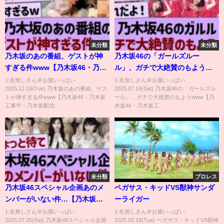
未分類
未分類
乃木坂のあの番組、ゲストが神
乃木坂46の「ガールズルー
すぎる件www【乃木坂46・乃木
ル」、ガチで大絶賛のもよう
坂工事中・乃木坂配信中】
www【乃木坂46・乃木坂工事
1:名無しさん＠お腹いっぱい
1:名無しさん＠お腹いっぱい
2025.12.16(Tue) 乃木坂のあの番組、ゲス
2025.07.19(Sat) 乃木坂46の「ガールズル
中・乃木坂配信中】
トが神すぎる件www【乃木坂46・乃木坂
ール」、ガチで大絶賛のもようwww【乃
工事中・乃木坂配信...
木坂46・乃木坂工...
未分類
プロレス
乃木坂46スペシャル企画あのメ
ペガサス・キッドVS獣神サンダ
ンバーがいない件…【乃木坂
ーライガー
46・乃木坂工事中・乃木坂配信
1:名無しさん＠お腹いっぱい
1:名無しさん＠お腹いっぱい
2025.07.26(Sat) 乃木坂46スペシャル企画
2025.02.18(Tue) ペガサス・キッドVS獣神
中】