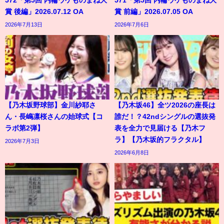
賞 後編」2026.07.12 OA
賞 前編」2026.07.05 OA
2026年7月13日
2026年7月6日
【乃木坂野球部】金川紗耶さ
【乃木坂46】全ツ2026の座長は
ん・長嶋凛桜さんの始球式【コ
誰だ！？42ndシングルの選抜発
ラボ第2弾】
表を全力で見届ける【乃木フ
ラ】【乃木坂的フラクタル】
2026年7月3日
2026年6月8日