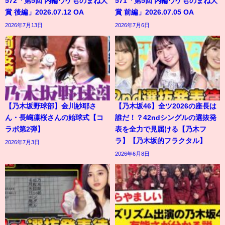
572「第5回 内輪ウケものまね大
571「第5回 内輪ウケものまね大
賞 後編」2026.07.12 OA
賞 前編」2026.07.05 OA
2026年7月13日
2026年7月6日
【乃木坂野球部】金川紗耶さ
【乃木坂46】全ツ2026の座長は
ん・長嶋凛桜さんの始球式【コ
誰だ！？42ndシングルの選抜発
ラボ第2弾】
表を全力で見届ける【乃木フ
ラ】【乃木坂的フラクタル】
2026年7月3日
2026年6月8日