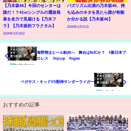
【乃木坂46】今回のセンターは
バズリズム出演の乃木坂46、持
誰だ！？41stシングルの選抜発
ち込みのネタを見たら誰が有能
表を全力で見届ける【乃木フ
か分かる説【乃木坂46】
ラ】【乃木坂的フラクタル】
2026年1月21日
2026年2月16日
海野翔太ヒール転向へ 舞台はNJCか？ #新日本プ
ロレス #njcup #njpw
ペガサス・キッドVS獣神サンダーライガー
おすすめの記事