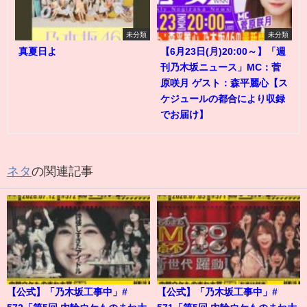
未分類
未分類
真夏日よ
【6月23日(月)20:00～】「週
刊乃木坂ニュース」MC：菅
原咲月 ゲスト：森平麗心【ス
ケジュールの都合により収録
でお届け】
ネタ
の関連記事
【公式】「乃木坂工事中」#
【公式】「乃木坂工事中」#