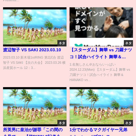
国技館】
ネタ
ネタ
渡辺智子 VS SAKI 2023.03.10
【スターダム】舞華 vs 刀羅ナツ
コ！試合ハイライト 舞華＆
2023.03.10 新木場1stRING 第2試合 渡辺
智子 VS SAKI 【次の大会】 2023.03.26 横
HANAKO vs 刀羅ナツコ＆琉悪
1:名無しさん＠おならいっぱい
浜産貿ホール 12：3...
2024.12.23(Mon) 【スターダム】舞華 vs
夏！タッグリーグ決勝トーナメ
刀羅ナツコ！試合ハイライト 舞華＆
ント一回戦！-12.7静岡・浜松大
HANAKO vs...
会-【STARDOM】
ネタ
ネタ
所英男に皇治が謝罪「この間の
1分でわかるマクガイヤー兄弟