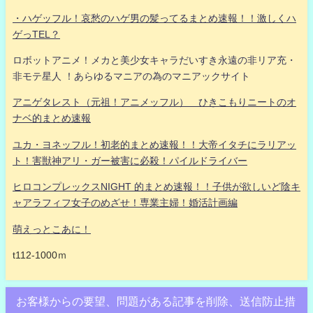
・ハゲッフル！哀愁のハゲ男の髪ってるまとめ速報！！激しくハ
ゲっTEL？
ロボットアニメ！メカと美少女キャラだいすき永遠の非リア充・
非モテ星人 ！あらゆるマニアの為のマニアックサイト
アニゲタレスト（元祖！アニメッフル） ひきこもりニートのオ
ナベ的まとめ速報
ユカ・ヨネッフル！初老的まとめ速報！！大帝イタチにラリアッ
ト！害獣神アリ・ガー被害に必殺！パイルドライバー
ヒロコンプレックスNIGHT 的まとめ速報！！子供が欲しいど陰キ
ャアラフィフ女子のめざせ！専業主婦！婚活計画編
萌えっとこあに！
t112-1000ｍ
お客様からの要望、問題がある記事を削除、送信防止措