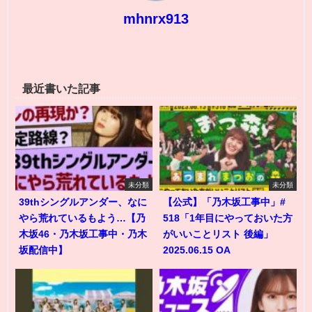
mhnrx913
最近書いた記事
未分類
未分類
39thシングルアンダー、なに
【公式】「乃木坂工事中」#
やら荒れているもよう…【乃
518「1年目にやっておいた方
木坂46・乃木坂工事中・乃木
がいいことリスト 後編」
坂配信中】
2025.06.15 OA