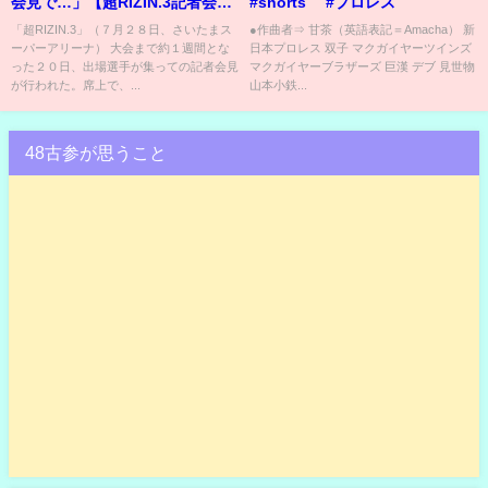
会見で…」【超RIZIN.3記者会
#shorts #プロレス
見】所は妻への思いも込めてヒ
「超RIZIN.3」（７月２８日、さいたまス
●作曲者⇒ 甘茶（英語表記＝Amacha） 新
ーパーアリーナ） 大会まで約１週間とな
日本プロレス 双子 マクガイヤーツインズ
ロヤ戦へ
った２０日、出場選手が集っての記者会見
マクガイヤーブラザーズ 巨漢 デブ 見世物
が行われた。席上で、...
山本小鉄...
48古参が思うこと