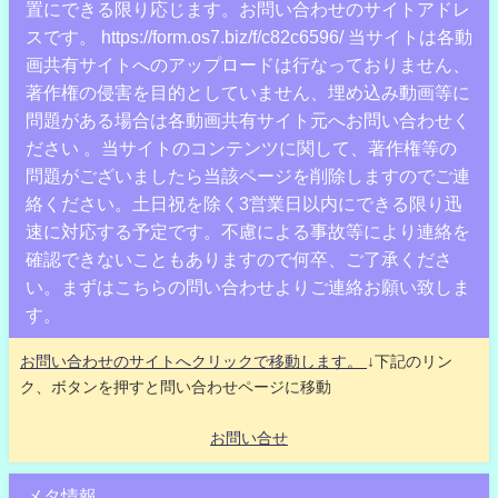
置にできる限り応じます。お問い合わせのサイトアドレ
スです。 https://form.os7.biz/f/c82c6596/ 当サイトは各動
画共有サイトへのアップロードは行なっておりません、
著作権の侵害を目的としていません、埋め込み動画等に
問題がある場合は各動画共有サイト元へお問い合わせく
ださい 。当サイトのコンテンツに関して、著作権等の
問題がございましたら当該ページを削除しますのでご連
絡ください。土日祝を除く3営業日以内にできる限り迅
速に対応する予定です。不慮による事故等により連絡を
確認できないこともありますので何卒、ご了承くださ
い。まずはこちらの問い合わせよりご連絡お願い致しま
す。
お問い合わせのサイトへクリックで移動します。
↓下記のリン
ク、ボタンを押すと問い合わせページに移動
お問い合せ
メタ情報