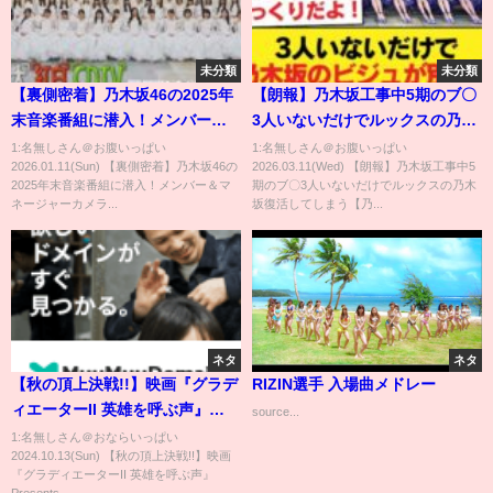
未分類
未分類
【裏側密着】乃木坂46の2025年
【朗報】乃木坂工事中5期のブ〇
末音楽番組に潜入！メンバー＆
3人いないだけでルックスの乃木
マネージャーカメラ📸
坂復活してしまう【乃木坂46】
1:名無しさん＠お腹いっぱい
1:名無しさん＠お腹いっぱい
2026.01.11(Sun) 【裏側密着】乃木坂46の
2026.03.11(Wed) 【朗報】乃木坂工事中5
2025年末音楽番組に潜入！メンバー＆マ
期のブ〇3人いないだけでルックスの乃木
ネージャーカメラ...
坂復活してしまう【乃...
ネタ
ネタ
【秋の頂上決戦!!】映画『グラデ
RIZIN選手 入場曲メドレー
ィエーターII 英雄を呼ぶ声』
source...
Presents KING OF PRO-
1:名無しさん＠おならいっぱい
2024.10.13(Sun) 【秋の頂上決戦!!】映画
WRESTLING 2024 オープニング
『グラディエーターII 英雄を呼ぶ声』
VTR【新日本プロレス 10.14両国
Presents...