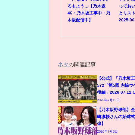
るもよう…【乃木坂
ってお
46・乃木坂工事中・乃
とリスト
木坂配信中】
2025.06
ネタ
の関連記事
【公式】「乃木坂工
572「第5回 内輪
後編」2026.07.12 
2026年7月13日
【乃木坂野球部】
嶋凛桜さんの始球式
弾】
2026年7月3日