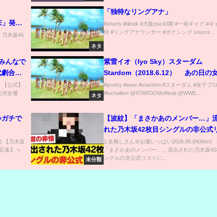
「独特なリングアナ」
IVE」発売
#shorts #tiktok #大阪nsc43期 #一発ギャグ #
特 #リングアナウンサー #ボクシング source...
DL発売中
) 乃木坂46
.
ネタ
「みんなで
紫雷イオ（Iyo Sky）スターダム
代劇合
Stardom（2018.6.12） あの日
ロレス
n) 【公式】
#iyosky #wwe #stardom #スターダム #女
大河女優
#luchalibre @STARDOMofficial @WWE...
ネタ
いガチで
【波紋】「まさかあのメンバー…」
れた乃木坂42枚目シングルの非公式
に、ファンの意見が真っ二つに割れ
d) 【乃木坂
1:名無しさん＠お腹いっぱい2026.05.04(Mon)
応集】っ
「まさかあのメンバー…」流出された乃木坂42
ングルの非公式リストに...
未分類
【アイドルだいすき！2】「IDOL 