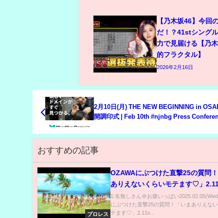
【乃木坂46】今回
だ！？41stシング
力で見届ける【乃
的フラクタル】
2026年2月16日
2月10日(月) THE NEW BEGINNING in OS
開調印式 | Feb 10th #njnbg Press Confere
おすすめの記事
OZAWAにぶつけた直撃25の質問
ありえないくらいモテます♡」2.11
ノに怪気炎！｜2.11 NOAH後楽園
1:名無しさん＠お腹いっぱい2025.02.05(Wed
にぶつけた直撃25の質問！「いまありえな
ABEMAで全試合無料生中継！
テます♡」2.11v...
プロレス