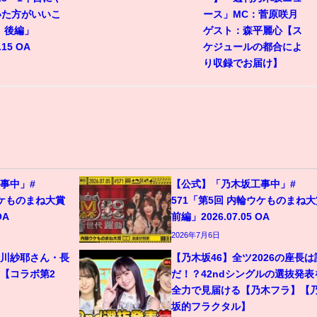
いた方がいいこ
ース」MC：菅原咲月
 後編」
ゲスト：森平麗心【ス
.15 OA
ケジュールの都合によ
り収録でお届け】
事中」#
【公式】「乃木坂工事中」#
ウケものまね大賞
571「第5回 内輪ウケものまね大
OA
前編」2026.07.05 OA
2026年7月6日
金川紗耶さん・長
【乃木坂46】全ツ2026の座長は
【コラボ第2
だ！？42ndシングルの選抜発表
全力で見届ける【乃木フラ】【
坂的フラクタル】