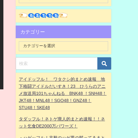
カテゴリー
アイドッフル！ ワタクシ的まとめ速報 地
下格闘アイドルだいすき！23 ひうらのアニ
メ放送局101ちゃんねる BNK48 ！SNH48！
JKT48！MNL48！SGO48！GNZ48！
STU48！SKE48
タダッフル！ネトゲ廃人的まとめ速報！！ネ
ット乞食DE2000万パワーズ！
・ハゲッフル！哀愁のハゲ男の髪ってるまと