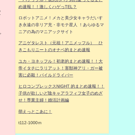
め速報！！激しくハゲっTEL？
定
ロボットアニメ！メカと美少女キャラだいす
き永遠の非リア充・非モテ星人 ！あらゆるマ
ニアの為のマニアックサイト
プ
アニゲタレスト（元祖！アニメッフル） ひ
きこもりニートのオナベ的まとめ速報
ユカ・ヨネッフル！初老的まとめ速報！！大
帝イタチにラリアット！害獣神アリ・ガー被
害に必殺！パイルドライバー
ヒロコンプレックスNIGHT 的まとめ速報！！
子供が欲しいど陰キャアラフィフ女子のめざ
せ！専業主婦！婚活計画編
萌えっとこあに！
t112-1000ｍ