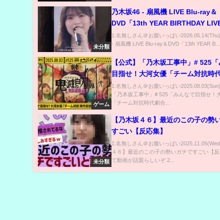
乃木坂46 - 扇風機 LIVE Blu-ray＆
DVD「13th YEAR BIRTHDAY L
中！#乃木坂46 #乃木坂46_13thB
1:名無しさん＠お腹いっぱい2026.05.14(Thu
- 扇風機 LIVE Blu-ray＆DVD「13th YEAR B..
未分類
【公式】「乃木坂工事中」# 525
目指せ！大河女優「チーム対抗時
戦」後編」2025.08.03 OA
1:名無しさん＠お腹いっぱい2025.08.03(Su
「乃木坂工事中」# 525「みんなで目指せ！
「チーム対抗時代劇合...
ゲーム
【乃木坂４６】最近のこの子の勢
すごい【反応集】
1:名無しさん＠お腹いっぱい2025.11.05(We
４６】最近のこの子の勢いガチですごい【反
て動画が話題らしいぞ 2...
未分類