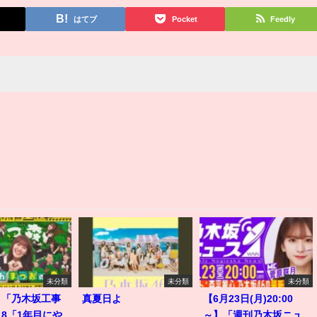
はてブ
Pocket
Feedly
未分類
未分類
未分類
】「乃木坂工事
真夏日よ
【6月23日(月)20:00
518「1年目にや
～】「週刊乃木坂ニュ