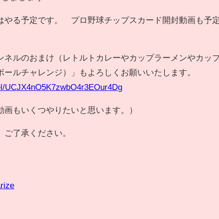
はやる予定です。 プロ野球チップスカード開封動画も予
ンネルのおまけ（レトルトカレーやカップラーメンやカッ
ボールチャレンジ）」もよろしくお願いいたします。
nnel/UCJX4nO5K7zwbO4r3EOur4Dg
動画もいくつやりたいと思います。）
、ご了承ください。
rize