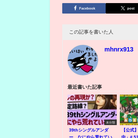
有
Facebook
post
この記事を書いた人
mhnrx913
最近書いた記事
未分類
39thシングルアンダ
【公式
ー、なにやら荒れてい
中」# 