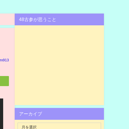
48古参が思うこと
rx913
アーカイブ