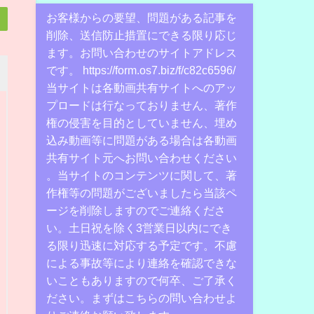
お客様からの要望、問題がある記事を
削除、送信防止措置にできる限り応じ
ます。お問い合わせのサイトアドレス
です。 https://form.os7.biz/f/c82c6596/
当サイトは各動画共有サイトへのアッ
プロードは行なっておりません、著作
権の侵害を目的としていません、埋め
込み動画等に問題がある場合は各動画
共有サイト元へお問い合わせください
。当サイトのコンテンツに関して、著
作権等の問題がございましたら当該ペ
ージを削除しますのでご連絡くださ
い。土日祝を除く3営業日以内にでき
る限り迅速に対応する予定です。不慮
による事故等により連絡を確認できな
いこともありますので何卒、ご了承く
ださい。まずはこちらの問い合わせよ