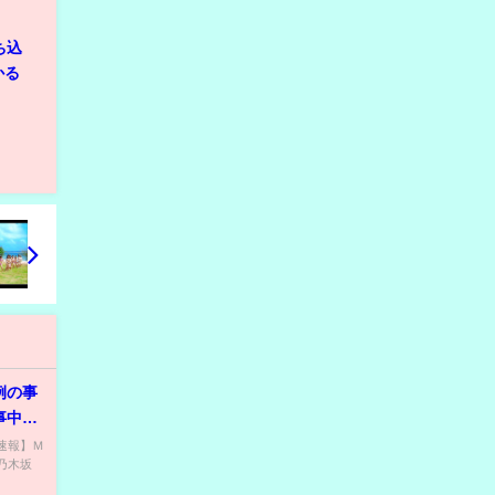
ち込
かる
例の事
事中・
 【速報】Ｍ
乃木坂