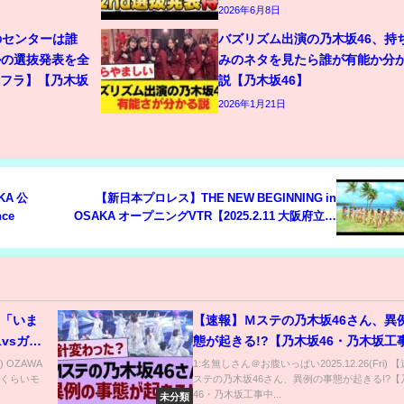
2026年6月8日
のセンターは誰
バズリズム出演の乃木坂46、持
ルの選抜発表を全
みのネタを見たら誰が有能か分
木フラ】【乃木坂
説【乃木坂46】
2026年1月21日
AKA 公
【新日本プロレス】THE NEW BEGINNING in
nce
OSAKA オープニングVTR【2025.2.11 大阪府立体
育会館（エディオンアリーナ大阪）】
！「いま
【速報】Ｍステの乃木坂46さん、異
vsガレ
態が起きる!?【乃木坂46・乃木坂工
は
乃木坂配信中】
) OZAWA
1:名無しさん＠お腹いっぱい2025.12.26(Fri)
いくらいモ
ステの乃木坂46さん、異例の事態が起きる!?【
46・乃木坂工事中...
未分類