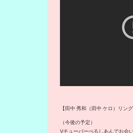
【田中 秀和（田中 ケロ）リングア
（今後の予定）
Vチューバーぺるしあんでお会