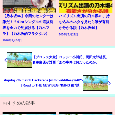
【乃木坂46】今回のセンターは
バズリズム出演の乃木坂46、持
誰だ！？41stシングルの選抜発
ち込みのネタを見たら誰が有能
表を全力で見届ける【乃木フ
か分かる説【乃木坂46】
ラ】【乃木坂的フラクタル】
2026年1月21日
2026年2月16日
【プロレス大賞】ロッシー小川氏、岡田太郎社長、
岩谷麻優が対面「あの事件は何だったのか」
#njnbg 7th match Backstage (with Subtitles) 2/4/25
| Road to THE NEW BEGINNING 第7試合
Backstage
おすすめの記事