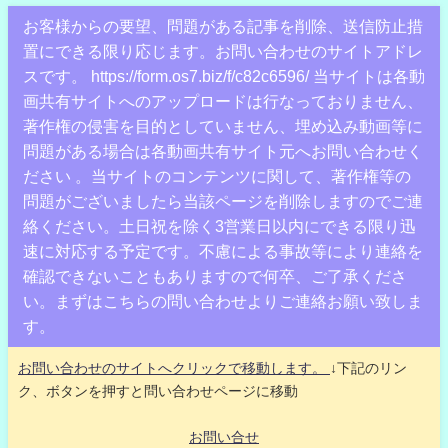
お客様からの要望、問題がある記事を削除、送信防止措
置にできる限り応じます。お問い合わせのサイトアドレ
スです。 https://form.os7.biz/f/c82c6596/ 当サイトは各動
画共有サイトへのアップロードは行なっておりません、
著作権の侵害を目的としていません、埋め込み動画等に
問題がある場合は各動画共有サイト元へお問い合わせく
ださい 。当サイトのコンテンツに関して、著作権等の
問題がございましたら当該ページを削除しますのでご連
絡ください。土日祝を除く3営業日以内にできる限り迅
速に対応する予定です。不慮による事故等により連絡を
確認できないこともありますので何卒、ご了承くださ
い。まずはこちらの問い合わせよりご連絡お願い致しま
す。
お問い合わせのサイトへクリックで移動します。
↓下記のリン
ク、ボタンを押すと問い合わせページに移動
お問い合せ