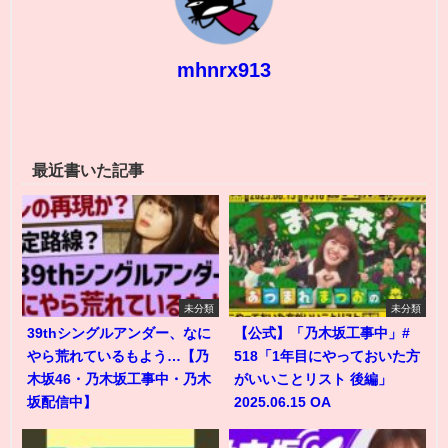
mhnrx913
最近書いた記事
未分類
未分類
39thシングルアンダー、なに
【公式】「乃木坂工事中」#
やら荒れているもよう…【乃
518「1年目にやっておいた方
木坂46・乃木坂工事中・乃木
がいいことリスト 後編」
坂配信中】
2025.06.15 OA