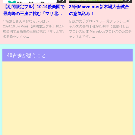
ネタ
ネタ
【期間限定フル】10.14後楽園で
29日Marvelous新木場大会試合
最高峰の王座に挑む『マサ北
の意気込み！
宮』名勝負セレクション！新日
1:名無しさん＠おならいっぱい
伝説の女子プロレスラー 元クラッシュギ
2024.10.07(Mon) 【期間限定フル】10.14
ャルズの長与千種が2016年に旗揚げした
本プロレス・石井智宏 戦を特別
後楽園で最高峰の王座に挑む『マサ北宮』
プロレス団体 Marvelousプロレスの公式チ
プレイバック！《10.14後楽園大
名勝負セレクシ...
ャンネルです。...
会はチケット好評発売中
&ABEMAで無料生中継》
48古参が思うこと