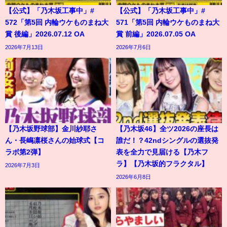
【公式】「乃木坂工事中」#
【公式】「乃木坂工事中」#
572「第5回 内輪ウケものまね大
571「第5回 内輪ウケものまね大
賞 後編」2026.07.12 OA
賞 前編」2026.07.05 OA
2026年7月13日
2026年7月6日
【乃木坂野球部】金川紗耶さ
【乃木坂46】全ツ2026の座長は
ん・長嶋凛桜さんの始球式【コ
誰だ！？42ndシングルの選抜発
ラボ第2弾】
表を全力で見届ける【乃木フ
ラ】【乃木坂的フラクタル】
2026年7月3日
2026年6月8日