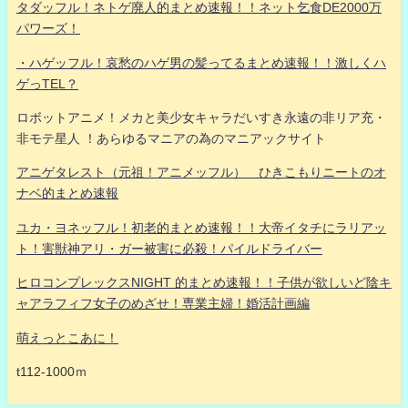
タダッフル！ネトゲ廃人的まとめ速報！！ネット乞食DE2000万
パワーズ！
・ハゲッフル！哀愁のハゲ男の髪ってるまとめ速報！！激しくハ
ゲっTEL？
ロボットアニメ！メカと美少女キャラだいすき永遠の非リア充・
非モテ星人 ！あらゆるマニアの為のマニアックサイト
アニゲタレスト（元祖！アニメッフル） ひきこもりニートのオ
ナベ的まとめ速報
ユカ・ヨネッフル！初老的まとめ速報！！大帝イタチにラリアッ
ト！害獣神アリ・ガー被害に必殺！パイルドライバー
ヒロコンプレックスNIGHT 的まとめ速報！！子供が欲しいど陰キ
ャアラフィフ女子のめざせ！専業主婦！婚活計画編
萌えっとこあに！
t112-1000ｍ