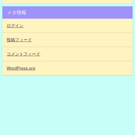
メタ情報
ログイン
投稿フィード
コメントフィード
WordPress.org
【アイドルだいすき！2】「IDOL DAISUKI！」アイドル48古参が思うこと