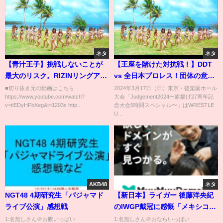
ネタ
ネタ
【青汁王子】挑戦しないことが
【王座を賭けた対抗戦！】DDT
最大のリスク。RIZINリングアナ
vs 全日本プロレス！団体の意地
ウンサーに挑戦からデビューま
と、ベルトを賭け激突！！｜
■切り抜き元の動画はこちら
2024年3月17日（日）東京・後楽園ホール
https://www.youtube.com/watch?
大会「Judgement2024〜旗揚げ27周年記
で一挙公開。最後に再びリング
2024年3月17日DDT後楽園大会
v=tlEDyHFbXeg&t=1203s http...
念大会5時間スペシャル〜」はWRESTLE
に立つことを決意!?
はWRESTLE UNIVERSEで全試
U...
合生配信中！
AKB48
ネタ
NGT48 4期研究生「パジャマド
【新日本】ライガー 後藤洋央紀
ライブ公演」感想戦
のIWGP戴冠に感慨「メキシコ遠
征時代も見てたけど…」 恩人・
1:名無しさん＠お腹いっぱい
1:名無しさん＠おならいっぱい