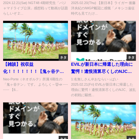
2024.12.21(Sat) NGT48 4期研究生「パジ
2025.02.20(Thu) 【新日本】ライガー 後藤
グラン浜田さんへの思いも吐露
ャマドライブ公演」感想戦って動画が話題
洋央紀のIWGP戴冠に感慨「メキシコ遠征
Daily news
らしいぞ 2:...
時代も見てたけ...
ネタ
ネタ
【雑談】祝収益
EVILが新日本に帰還した理由に
化！！！！！！！【鬼ヶ谷テン/
驚愕！遺恨清算尽くしのNJC、
ネオポルテ】
波乱の初戦に騒然！BULLET
Neo-Porte（ネオポルテ）所属 6期生の
1:名無しさん＠おならいっぱい
「鬼ヶ谷テン」です。 よろしく～👹📣 ----
2025.02.21(Fri) EVILが新日本に帰還した
CLUB内紛に新展開退団示唆のジ
----- 【6...
理由に驚愕！遺恨清算尽くしのNJC、波乱
ェフ・コブがWAR DOGSに電撃
の初戦に騒然...
加入か！今年の優勝が…【新日
本プロレス】