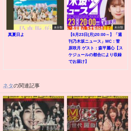
未分類
未分類
真夏日よ
【6月23日(月)20:00～】「週
刊乃木坂ニュース」MC：菅
原咲月 ゲスト：森平麗心【ス
ケジュールの都合により収録
でお届け】
ネタ
の関連記事