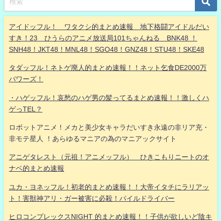
アイドッフル！ ワタクシ的まとめ速報 地下格闘アイドルだい
すき！23 ひうらのアニメ放送局101ちゃんねる BNK48 ！
SNH48！JKT48！MNL48！SGO48！GNZ48！STU48！SKE48
タダッフル！ネトゲ廃人的まとめ速報！！ネット乞食DE2000万
パワーズ！
・ハゲッフル！哀愁のハゲ男の髪ってるまとめ速報！！激しくハ
ゲっTEL？
ロボットアニメ！メカと美少女キャラだいすき永遠の非リア充・
非モテ星人 ！あらゆるマニアの為のマニアックサイト
アニゲタレスト（元祖！アニメッフル） ひきこもりニートのオ
ナベ的まとめ速報
ユカ・ヨネッフル！初老的まとめ速報！！大帝イタチにラリアッ
ト！害獣神アリ・ガー被害に必殺！パイルドライバー
ヒロコンプレックスNIGHT 的まとめ速報！！子供が欲しいど陰キ