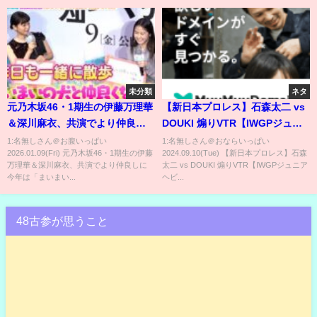
大阪はレッスルユニバースで配
信中＞
未分類
ネタ
元乃木坂46・1期生の伊藤万理華
【新日本プロレス】石森太二 vs
＆深川麻衣、共演でより仲良し
DOUKI 煽りVTR【IWGPジュニ
に 今年は「まいまいの犬と仲
アヘビー級選手権試合／
1:名無しさん＠お腹いっぱい
1:名無しさん＠おならいっぱい
2026.01.09(Fri) 元乃木坂46・1期生の伊藤
2024.09.10(Tue) 【新日本プロレス】石森
良くなりたい」昨日も一緒に散
2024.9.11 宮城・仙台サンプラザ
万理華＆深川麻衣、共演でより仲良しに
太二 vs DOUKI 煽りVTR【IWGPジュニア
歩へ 映画『架空の犬と嘘をつ
ホール】
今年は「まいまい...
ヘビ...
く猫』初日舞台挨拶
48古参が思うこと