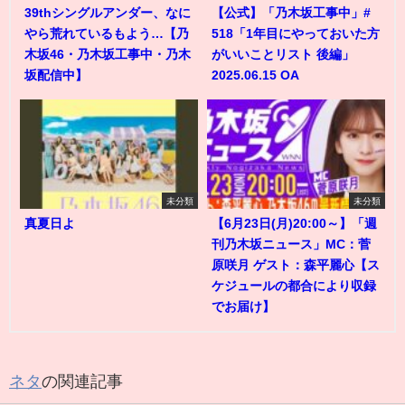
39thシングルアンダー、なに
【公式】「乃木坂工事中」#
やら荒れているもよう…【乃
518「1年目にやっておいた方
木坂46・乃木坂工事中・乃木
がいいことリスト 後編」
坂配信中】
2025.06.15 OA
未分類
未分類
真夏日よ
【6月23日(月)20:00～】「週
刊乃木坂ニュース」MC：菅
原咲月 ゲスト：森平麗心【ス
ケジュールの都合により収録
でお届け】
ネタ
の関連記事