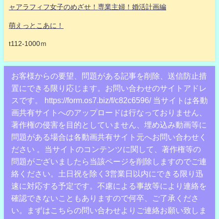
ャアラフィフ女子のめざせ！専業主婦！婚活計画編
萌えっとこあに！
t112-1000ｍ
お客様からの要望、問題がある記事を削除、送信防止措
置にできる限り応じます。お問い合わせのサイトアドレ
スです。 https://form.os7.biz/f/c82c6596/ 当サイトは各動
画共有サイトへのアップロードは行なっておりません、
著作権の侵害を目的としていません、埋め込み動画等に
問題がある場合は各動画共有サイト元へお問い合わせく
ださい 。当サイトのコンテンツに関して、著作権等の
問題がございましたら当該ページを削除しますのでご連
絡ください。土日祝を除く3営業日以内にできる限り迅
速に対応する予定です。不慮による事故等により連絡を
確認できないこともありますので何卒、ご了承くださ
い。まずはこちらの問い合わせよりご連絡お願い致しま