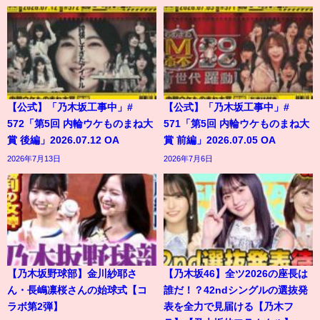
【公式】「乃木坂工事中」#
【公式】「乃木坂工事中」#
572「第5回 内輪ウケものまね大
571「第5回 内輪ウケものまね大
賞 後編」2026.07.12 OA
賞 前編」2026.07.05 OA
2026年7月13日
2026年7月6日
【乃木坂野球部】金川紗耶さ
【乃木坂46】全ツ2026の座長は
ん・長嶋凛桜さんの始球式【コ
誰だ！？42ndシングルの選抜発
ラボ第2弾】
表を全力で見届ける【乃木フ