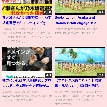
未分類
ネタ
零ノ瀬さんが5期生で唯一、乃木
Becky Lynch, Asuka and
坂逃避行でキャスティングされ
Bianca Belair engage in a
なかった理由を考えよう【乃木
heated war of words: Raw:
1:名無しさん＠お腹いっぱい
Prior to the Raw Women’s Title Triple
2025.08.27(Wed) 零ノ瀬さんが5期生で唯
Threat Match at WWE Hell in a Ce...
坂46】
May 30, 2022
一、乃木坂逃避行でキャスティングされな
かった理由を考えよう...
ネタ
ネタ
味方にいればマジ最強‼️女子プロ
【プロレス大賞２０２１】功労
レス界に突如現れた大怪獣が
賞・風間ルミ（神取忍が代理で
NOAHのリングで大暴れ！マリー
受賞）
1:名無しさん＠おならいっぱい
東京スポーツ新聞社制定「２０２１年度プ
2024.09.07(Sat) 味方にいればマジ最強‼️女
ロレス大賞」。風間ルミが功労賞を受賞
ゴールド軍団に破竹の勢いを与
子プロレス界に突如現れた...
（神取忍が代理）した。 記事はコチラ
える完璧アシスト！＜NOAH 9.1
https://www.to...