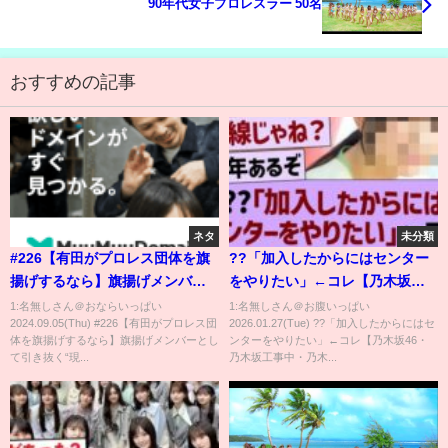
90年代女子プロレスラー 50名
おすすめの記事
ネタ
未分類
#226【有田がプロレス団体を旗
??「加入したからにはセンター
揚げするなら】旗揚げメンバー
をやりたい」←コレ【乃木坂
として引き抜く“現役６選手”と
46・乃木坂工事中・乃木坂配信
1:名無しさん＠おならいっぱい
1:名無しさん＠お腹いっぱい
2024.09.05(Thu) #226【有田がプロレス団
2026.01.27(Tue) ??「加入したからにはセ
は!?【有田オーナーの野望】
中】
体を旗揚げするなら】旗揚げメンバーとし
ンターをやりたい」←コレ【乃木坂46・
て引き抜く“現...
乃木坂工事中・乃木...