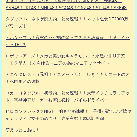
すき！23 ひうらのアニメ放送局101ちゃんねる BNK48 ！
SNH48！JKT48！MNL48！SGO48！GNZ48！STU48！SKE48
タダッフル！ネトゲ廃人的まとめ速報！！ネット乞食DE2000万
パワーズ！
・ハゲッフル！哀愁のハゲ男の髪ってるまとめ速報！！激しくハ
ゲっTEL？
ロボットアニメ！メカと美少女キャラだいすき永遠の非リア充・
非モテ星人 ！あらゆるマニアの為のマニアックサイト
アニゲタレスト（元祖！アニメッフル） ひきこもりニートのオ
ナベ的まとめ速報
ユカ・ヨネッフル！初老的まとめ速報！！大帝イタチにラリアッ
ト！害獣神アリ・ガー被害に必殺！パイルドライバー
ヒロコンプレックスNIGHT 的まとめ速報！！子供が欲しいど陰キ
ャアラフィフ女子のめざせ！専業主婦！婚活計画編
萌えっとこあに！