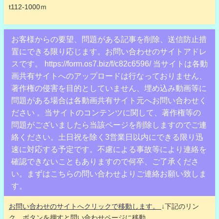
t112-1000ｍ
お客様からの要望、問題がある記事を削除、送信防止措
置にできる限り応じます。お問い合わせのサイトアドレ
スです。 https://form.os7.biz/f/c82c6596/ 当サイトは各動
画共有サイトへのアップロードは行なっておりません、
著作権の侵害を目的としていません、埋め込み動画等に
問題がある場合は各動画共有サイト元へお問い合わせく
ださい 。当サイトのコンテンツに関して、著作権等の
問題がございましたら当該ページを削除しますのでご連
絡ください。土日祝を除く3営業日以内にできる限り迅
速に対応する予定です。不慮による事故等により連絡を
確認できないこともありますので何卒、ご了承くださ
い。まずはこちらの問い合わせよりご連絡お願い致しま
す。
お問い合わせのサイトへクリックで移動します。
↓下記のリン
ク、ボタンを押すと問い合わせページに移動