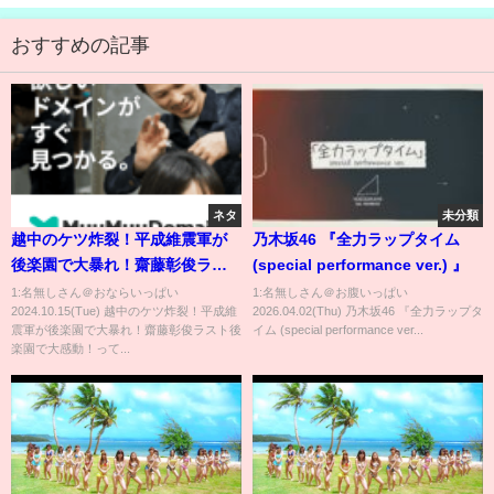
おすすめの記事
ネタ
未分類
越中のケツ炸裂！平成維震軍が
乃木坂46 『全力ラップタイム
後楽園で大暴れ！齋藤彰俊ラス
(special performance ver.) 』
ト後楽園で大感動！
1:名無しさん＠おならいっぱい
1:名無しさん＠お腹いっぱい
2024.10.15(Tue) 越中のケツ炸裂！平成維
2026.04.02(Thu) 乃木坂46 『全力ラップタ
震軍が後楽園で大暴れ！齋藤彰俊ラスト後
イム (special performance ver...
楽園で大感動！って...