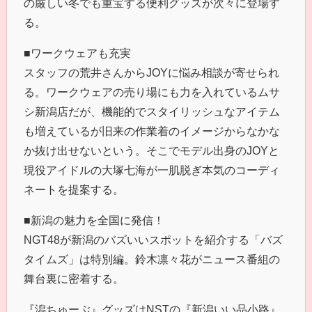
の厳しい冬でも重宝する便利グッズが次々に登場す
る。
■ワークウェアも充実
スタッフの荒井さんからJOYに悩み相談が寄せられ
る。ワークウェアの売り場にも力を入れているムサ
シ新潟店だが、機能的でスタイリッシュなアイテム
も増えているが旧来の作業着のイメージからなかな
か抜け出せないという。そこでモデル出身のJOYと
現役アイドルの大塚七海が一肌脱ぎ本気のコーディ
ネートを提案する。
■新潟の魅力を全国に発信！
NGT48が新潟のバズいいスポットを紹介する「バズ
タイムズ」は特別編。鈴木凛々花がニュース番組の
舞台裏に密着する。
『潟ちゅーぶ』グッズはNSTの『新潟いい品小路』