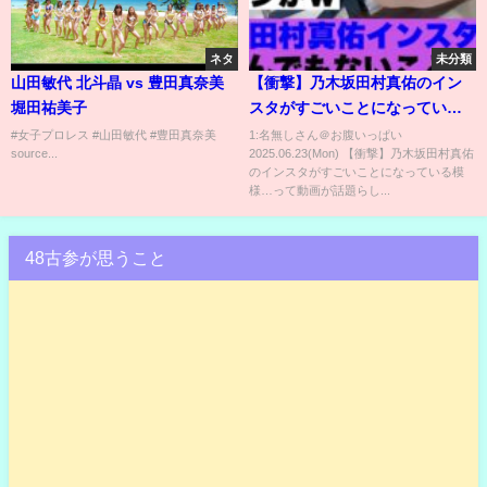
ネタ
未分類
山田敏代 北斗晶 vs 豊田真奈美
【衝撃】乃木坂田村真佑のイン
堀田祐美子
スタがすごいことになっている
模様…
#女子プロレス #山田敏代 #豊田真奈美
1:名無しさん＠お腹いっぱい
source...
2025.06.23(Mon) 【衝撃】乃木坂田村真佑
のインスタがすごいことになっている模
様…って動画が話題らし...
48古参が思うこと