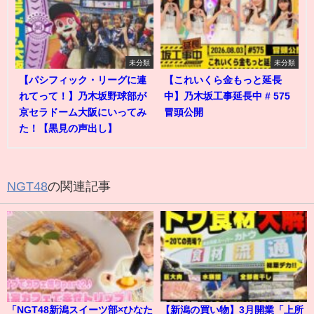
未分類
未分類
【パシフィック・リーグに連
【これいくら金もっと延長
れてって！】乃木坂野球部が
中】乃木坂工事延長中 # 575
京セラドーム大阪にいってみ
冒頭公開
た！【黒見の声出し】
NGT48
の関連記事
「NGT48新潟スイーツ部×ひなた
【新潟の買い物】3月開業「上所