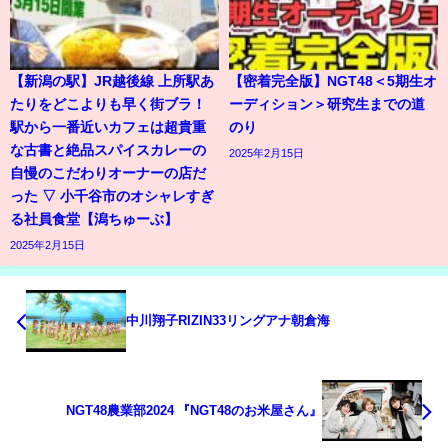
【新潟の駅】JR越後線 上所駅あ
【密着完全版】NGT48＜5期生オ
たりをどこよりも早く街ブラ！
ーディション＞研究生までの道
駅から一番近いカフェは超貴重
のり
な古書と絶品スパイスカレーの
2025年2月15日
自慢のこだわりオーナーの店だ
った ▽ 小千谷市のオシャレすぎ
る社員食堂【潟ちゅーぶ】
2025年2月15日
中川翔子RIZIN33リングアナ朝倉海
NGT48農業部2024 『NGT48のお米屋さん』