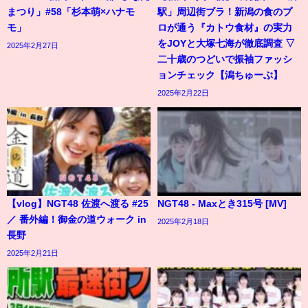
まつり」#58「杉本萌×ハナモ
駅」周辺街ブラ！新潟の食のプ
モ」
ロが通う『カトウ食材』の実力
をJOYと大塚七海が徹底調査 ▽
2025年2月27日
二十歳のつどいで振袖ファッシ
ョンチェック【潟ちゅーぶ】
2025年2月22日
【vlog】NGT48 佐渡へ渡る #25
NGT48 - Maxとき315号 [MV]
／ 番外編！御金の道ウォーク in
2025年2月18日
長野
2025年2月21日