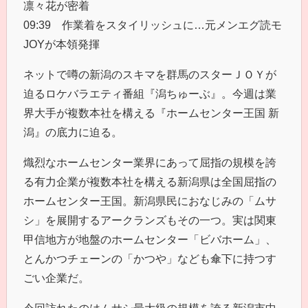
凛々花が密着
09:39 作業着をスタイリッシュに…元メンエグ読モ
JOYが本領発揮
ネットで噂の新潟のスキマを群馬のスターＪＯＹが
迫るロケバラエティ番組『潟ちゅーぶ』。今週は業
界大手が複数本社を構える『ホームセンター王国 新
潟』の底力に迫る。
熾烈なホームセンター業界にあって屈指の規模を誇
る有力企業が複数本社を構える新潟県は全国屈指の
ホームセンター王国。新潟県民におなじみの「ムサ
シ」を展開するアークランズもその一つ。実は関東
甲信地方が地盤のホームセンター「ビバホーム」、
とんかつチェーンの「かつや」なども傘下に持つす
ごい企業だ。
今回訪れたのはムサシ最大級の規模を誇る新潟市中