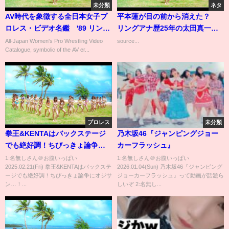
未分類
ネタ
AV時代を象徴する全日本女子プ
平本蓮が目の前から消えた？
ロレス・ビデオ名鑑 '89 リング
リングアナ歴25年の太田真一郎
スター ビデオ カタログ No.1
が明かす『超RIZIN.3』コール秘
All-Japan Women's Pro Wrestling Video
source...
Catalogue, symbolic of the AV er...
話
プロレス
未分類
拳王&KENTAはバックステージ
乃木坂46『ジャンピングジョー
でも絶好調！ちびっきょ論争に
カーフラッシュ』
オジサン…！そして恒例の「結
1:名無しさん＠お腹いっぱい
1:名無しさん＠お腹いっぱい
2025.02.21(Fri) 拳王&KENTAはバックステ
2026.01.04(Sun) 乃木坂46『ジャンピング
局､俺が何を言いたいかっていう
ージでも絶好調！ちびっきょ論争にオジサ
ジョーカーフラッシュ』って動画が話題ら
と…」2.20福岡大会 試合後コメ
ン…！...
しいぞ 2:名無し...
ント集｜📣3.2横浜武道館チケッ
ト好評発売中‼️