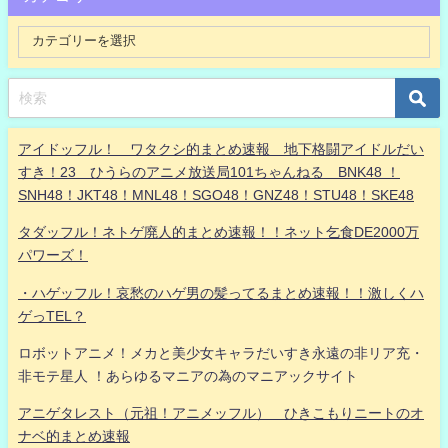
アイドッフル！ ワタクシ的まとめ速報 地下格闘アイドルだい
すき！23 ひうらのアニメ放送局101ちゃんねる BNK48 ！
SNH48！JKT48！MNL48！SGO48！GNZ48！STU48！SKE48
タダッフル！ネトゲ廃人的まとめ速報！！ネット乞食DE2000万
パワーズ！
・ハゲッフル！哀愁のハゲ男の髪ってるまとめ速報！！激しくハ
ゲっTEL？
ロボットアニメ！メカと美少女キャラだいすき永遠の非リア充・
非モテ星人 ！あらゆるマニアの為のマニアックサイト
アニゲタレスト（元祖！アニメッフル） ひきこもりニートのオ
ナベ的まとめ速報