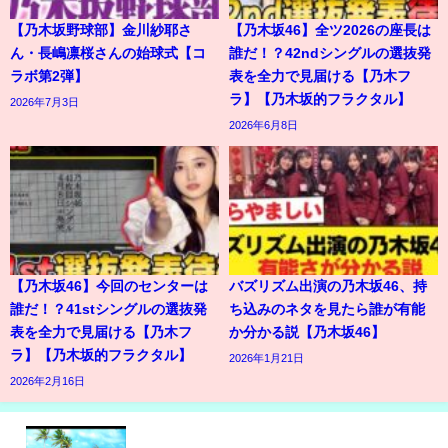
【乃木坂野球部】金川紗耶さ
【乃木坂46】全ツ2026の座長は
ん・長嶋凛桜さんの始球式【コ
誰だ！？42ndシングルの選抜発
ラボ第2弾】
表を全力で見届ける【乃木フ
ラ】【乃木坂的フラクタル】
2026年7月3日
2026年6月8日
【乃木坂46】今回のセンターは
バズリズム出演の乃木坂46、持
誰だ！？41stシングルの選抜発
ち込みのネタを見たら誰が有能
表を全力で見届ける【乃木フ
か分かる説【乃木坂46】
ラ】【乃木坂的フラクタル】
2026年1月21日
2026年2月16日