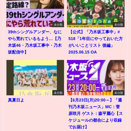
未分類
未分類
39thシングルアンダー、なに
【公式】「乃木坂工事中」#
やら荒れているもよう…【乃
518「1年目にやっておいた方
木坂46・乃木坂工事中・乃木
がいいことリスト 後編」
坂配信中】
2025.06.15 OA
未分類
未分類
真夏日よ
【6月23日(月)20:00～】「週
刊乃木坂ニュース」MC：菅
原咲月 ゲスト：森平麗心【ス
ケジュールの都合により収録
でお届け】