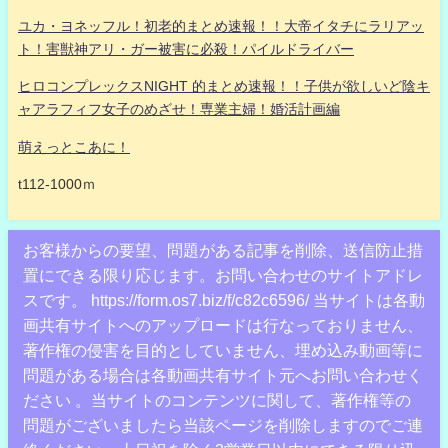
ユカ・ヨネッフル！初老的まとめ速報！！大帝イタチにラリアッ
ト！害獣神アリ・ガー被害に必殺！パイルドライバー
ヒロコンプレックスNIGHT 的まとめ速報！！子供が欲しいど陰キ
ャアラフィフ女子のめざせ！専業主婦！婚活計画編
萌えっとこあに！
t112-1000ｍ
お客様からの要望、問題がある記事を削除、送信防止措
置にできる限り応じます。お問い合わせのサイトアドレ
スです。 https://form.os7.biz/f/c82c6596/ 当サイトは各動
画共有サイトへのアップロードは行なっておりません、
著作権の侵害を目的としていません、埋め込み動画等に
問題がある場合は各動画共有サイト元へお問い合わせく
ださい 。当サイトのコンテンツに関して、著作権等の
問題がございましたら当該ページを削除しますのでご連