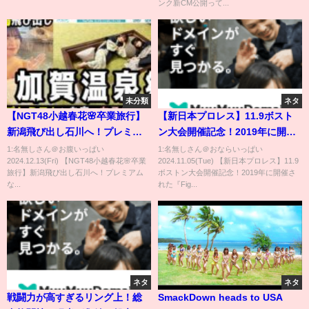
ンク新CM公開って...
にカメラがフル密着、サッカ
ー、フットボール
未分類
ネタ
【NGT48小越春花🌸卒業旅行】
【新日本プロレス】11.9ボスト
新潟飛び出し石川へ！プレミア
ン大会開催記念！2019年に開催
ムな加賀の名湯で最高の思い出
された『Fighting Spirit
1:名無しさん＠お腹いっぱい
1:名無しさん＠おならいっぱい
2024.12.13(Fri) 【NGT48小越春花🌸卒業
2024.11.05(Tue) 【新日本プロレス】11.9
作り♨
Unleashed』ボストン大会をフ
旅行】新潟飛び出し石川へ！プレミアム
ボストン大会開催記念！2019年に開催さ
ルで期間限定無料配信！
な...
れた『Fig...
ネタ
ネタ
戦闘力が高すぎるリング上！総
SmackDown heads to USA