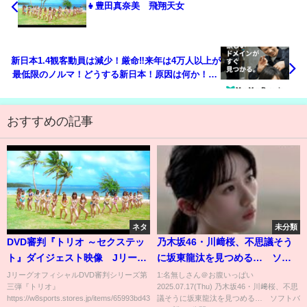
👧豊田真奈美 飛翔天女
新日本1.4観客動員は減少！厳命‼来年は4万人以上が
最低限のノルマ！どうする新日本！原因は何か！1.5
は空席が目立ち1.6は期待ハズレ！頑張れ新日本プロ
レス njpw njwk19 njWD
おすすめの記事
ネタ
未分類
DVD審判『トリオ ～セクステッ
乃木坂46・川﨑桜、不思議そう
ト』ダイジェスト映像 Jリーグ
に坂東龍汰を見つめる… ソフ
のシビアな終盤戦に第三弾で初
トバンク新CM公開
JリーグオフィシャルDVD審判シリーズ第
1:名無しさん＠お腹いっぱい
三弾『トリオ』
2025.07.17(Thu) 乃木坂46・川﨑桜、不思
潜入！川崎フロンターレ×鹿島ア
https://w8sports.stores.jp/items/65993bd43...
議そうに坂東龍汰を見つめる… ソフトバ
ントラーズのレフェリー舞台裏