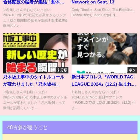
合格闘技の猛者が集結！船木誠
Network on Sept. 13
勝&藤田和之vsジョシュ・バーネ
1:名無しさん＠おならいっぱい
Cody Rhodes, Solo Sikoa, The Bloodline,
2024.10.19(Sat) 戦闘力が高すぎるリング
Bianca Belair, Jade Cargill, N...
ット& 佐々木憂流迦！夢のドリ
上！総合格闘技の猛者が集結！船木誠勝&
ームマッチのゴングが鳴らされ
藤田和之v...
た！《10.14後楽園はレッスルユ
ニバースで配信中！》
未分類
ネタ
乃木坂工事中のタイトルコール
新日本プロレス『WORLD TAG
が変わりました「乃木坂46」
LEAGUE 2024』(12.2) 生まれた
ての小鹿… ゼインはリングへ戻
1:名無しさん＠お腹いっぱい
1:名無しさん＠おならいっぱい
2025.09.09(Tue) 乃木坂工事中のタイトル
2024.12.02(Mon) 新日本プロレス
れるのか⁉#shorts
コールが変わりました「乃木坂46」って
『WORLD TAG LEAGUE 2024』(12.2) 生
動画が話題らしいぞ ...
ま...
48古参が思うこと