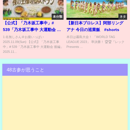
未分類
ネタ
【公式】「乃木坂工事中」#
【新日本プロレス】阿部リング
539「乃木坂工事中 大運動会 後
アナ 今日の巡業飯 #shorts
編」2025.11.09 OA
1:名無しさん＠お腹いっぱい
本日は霧島大会！ 「WORLD TAG
2025.11.09(Sun) 【公式】「乃木坂工事
LEAGUE 2023」 準決勝！ 🏆🏆『レック
中」# 539「乃木坂工事中 大運動会 後編」
Presents ...
2025.11...
48古参が思うこと