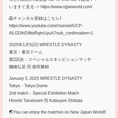
いますぐ見る ⇒ https://www.njpwworld.com/
🦁チャンネル登録はこちら⇩
https://www.youtube.com/channel/UCP-
4lLGDIhD9fetRqtnUyuA?sub_confirmation=1
2025年1月5(日) WRESTLE DYNASTY
東京・東京ドーム
第2試合：スペシャルエキシビションマッチ
棚橋弘至 🆚 柴田勝頼
January 5, 2025 WRESTLE DYNASTY
Tokyo・Tokyo Dome
2nd match：Special Exhibition Match
Hiroshi Tanahashi 🆚 Katsuyori Shibata
🌏You can enjoy the matches on New Japan World!!