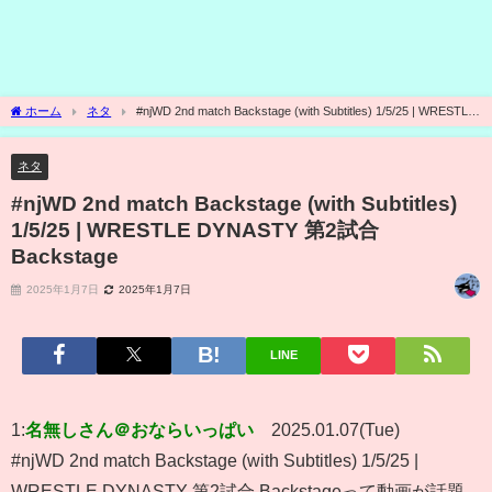
ホーム
ネタ
#njWD 2nd match Backstage (with Subtitles) 1/5/25 | WRESTLE
DYNASTY 第2試合 Backstage
ネタ
#njWD 2nd match Backstage (with Subtitles)
1/5/25 | WRESTLE DYNASTY 第2試合
Backstage
2025年1月7日
2025年1月7日
LINE
1:
名無しさん＠おならいっぱい
2025.01.07(Tue)
#njWD 2nd match Backstage (with Subtitles) 1/5/25 |
WRESTLE DYNASTY 第2試合 Backstageって動画が話題