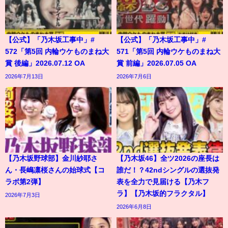
【公式】「乃木坂工事中」#
【公式】「乃木坂工事中」#
572「第5回 内輪ウケものまね大
571「第5回 内輪ウケものまね大
賞 後編」2026.07.12 OA
賞 前編」2026.07.05 OA
2026年7月13日
2026年7月6日
【乃木坂野球部】金川紗耶さ
【乃木坂46】全ツ2026の座長は
ん・長嶋凛桜さんの始球式【コ
誰だ！？42ndシングルの選抜発
ラボ第2弾】
表を全力で見届ける【乃木フ
ラ】【乃木坂的フラクタル】
2026年7月3日
2026年6月8日