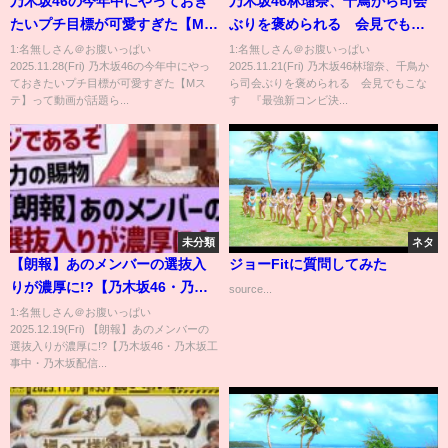
乃木坂46の今年中にやっておき
乃木坂46林瑠奈、千鳥から司会
たいプチ目標が可愛すぎた【Mス
ぶりを褒められる 会見でもこ
テ】
なす 『最強新コンビ決定戦
1:名無しさん＠お腹いっぱい
1:名無しさん＠お腹いっぱい
2025.11.28(Fri) 乃木坂46の今年中にやっ
2025.11.21(Fri) 乃木坂46林瑠奈、千鳥か
THE ゴールデンコンビ 2025』配
ておきたいプチ目標が可愛すぎた【Mス
ら司会ぶりを褒められる 会見でもこな
信記念イベント
テ】って動画が話題ら...
す 『最強新コンビ決...
未分類
ネタ
【朗報】あのメンバーの選抜入
ジョーFitに質問してみた
りが濃厚に!?【乃木坂46・乃木
source...
坂工事中・乃木坂配信中】
1:名無しさん＠お腹いっぱい
2025.12.19(Fri) 【朗報】あのメンバーの
選抜入りが濃厚に!?【乃木坂46・乃木坂工
事中・乃木坂配信...