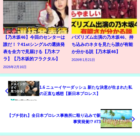
【乃木坂46】今回のセンターは
バズリズム出演の乃木坂46、持
誰だ！？41stシングルの選抜発
ち込みのネタを見たら誰が有能
表を全力で見届ける【乃木フ
か分かる説【乃木坂46】
ラ】【乃木坂的フラクタル】
2026年1月21日
2026年2月16日
1.6 ニューイヤーダッシュ 新たな決意が生まれた私
の正直な感想【新日本プロレス】
【ブチ切れ】全日本プロレス事務所に殴り込みで新
事実発覚!? #73