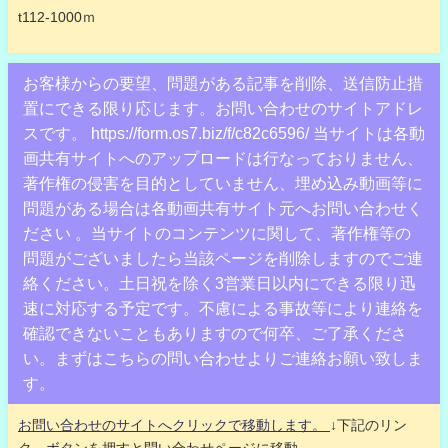
t112-1000ｍ
お客様からの要望、問題がある記事を削除、送信防止措
置にできる限り応じます。お問い合わせのサイトアドレ
スです。 https://form.os7.biz/f/c82c6596/ 当サイトは各動
画共有サイトへのアップロードは行なっておりません、
著作権の侵害を目的としていません、埋め込み動画等に
問題がある場合は各動画共有サイト元へお問い合わせく
ださい 。当サイトのコンテンツに関して、著作権等の
問題がございましたら当該ページを削除しますのでご連
絡ください。土日祝を除く3営業日以内にできる限り迅
速に対応する予定です。不慮による事故等により連絡を
確認できないこともありますので何卒、ご了承くださ
い。まずはこちらの問い合わせよりご連絡お願い致しま
す。
お問い合わせのサイトへクリックで移動します。
↓下記のリン