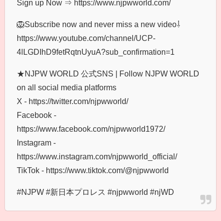
Sign up Now ⇒ https://www.njpwworld.com/
🦁Subscribe now and never miss a new video⇩
https://www.youtube.com/channel/UCP-
4lLGDIhD9fetRqtnUyuA?sub_confirmation=1
★NJPW WORLD 公式SNS | Follow NJPW WORLD
on all social media platforms
X - https://twitter.com/njpwworld/
Facebook -
https://www.facebook.com/njpwworld1972/
Instagram -
https://www.instagram.com/njpwworld_official/
TikTok - https://www.tiktok.com/@njpwworld
#NJPW #新日本プロレス #njpwworld #njWD