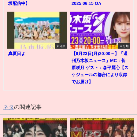
坂配信中】
2025.06.15 OA
未分類
未分類
真夏日よ
【6月23日(月)20:00～】「週
刊乃木坂ニュース」MC：菅
原咲月 ゲスト：森平麗心【ス
ケジュールの都合により収録
でお届け】
ネタ
の関連記事