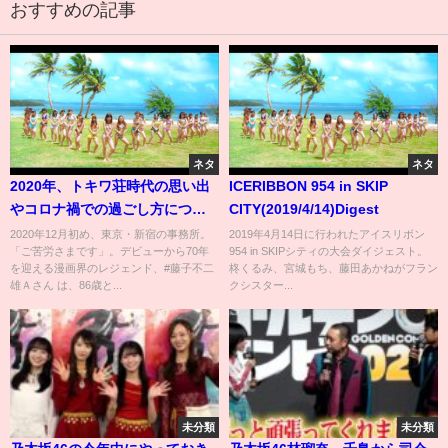
おすすめの記事
ネタ
ネタ
2020年、トキワ荘時代の思い出
ICERIBBON 954 in SKIP
やコロナ禍での過ごし方につい
CITY(2019/4/14)Digest
て語る藤子不二雄Ａさん
2020年12月初め、東京・新宿の事務所。
2019年4月14日に行われたアイスリボン
「ご苦労さまです」。デビューから70年
954 in SKIPシティの大会ダイジェスト。
を迎える漫画界のレジェンド、#藤子不二
柊くるみ、宮城もち、藤田あかねがフラン
雄Ａさん は、86歳と...
クシスター...
未分類
未分類