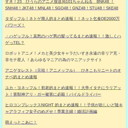
すき！23 ひうらのアニメ放送局101ちゃんねる BNK48 ！
SNH48！JKT48！MNL48！SGO48！GNZ48！STU48！SKE48
タダッフル！ネトゲ廃人的まとめ速報！！ネット乞食DE2000万
パワーズ！
・ハゲッフル！哀愁のハゲ男の髪ってるまとめ速報！！激しくハ
ゲっTEL？
ロボットアニメ！メカと美少女キャラだいすき永遠の非リア充・
非モテ星人 ！あらゆるマニアの為のマニアックサイト
アニゲタレスト（元祖！アニメッフル） ひきこもりニートのオ
ナベ的まとめ速報
ユカ・ヨネッフル！初老的まとめ速報！！大帝イタチにラリアッ
ト！害獣神アリ・ガー被害に必殺！パイルドライバー
ヒロコンプレックスNIGHT 的まとめ速報！！子供が欲しいど陰キ
ャアラフィフ女子のめざせ！専業主婦！婚活計画編
萌えっとこあに！