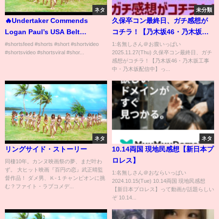
ネタ
未分類
🔥Undertaker Commends
久保卒コン最終日、ガチ感想が
Logan Paul’s USA Belt
コチラ！【乃木坂46・乃木坂工
Promotion! 💪
事中・乃木坂配信中】
#shortsfeed #shorts #short #shortvideo
1:名無しさん＠お腹いっぱい
#shortsvideo #shortsviral #shor...
2025.11.27(Thu) 久保卒コン最終日、ガチ
感想がコチラ！【乃木坂46・乃木坂工事
中・乃木坂配信中】っ...
ネタ
ネタ
リングサイド・ストーリー
10.14両国 現地民感想【新日本プ
ロレス】
同棲10年。カンヌ映画祭の夢、まだ叶わ
ず。 大ヒット映画『百円の恋』武正晴監
1:名無しさん＠おならいっぱい
督作品！ ダメ男、Ｋ-１チャンピオンに挑
2024.10.15(Tue) 10.14両国 現地民感想
む？ファイト・ラブコメデ...
【新日本プロレス】って動画が話題らしい
ぞ 10.14...