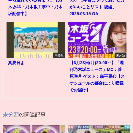
木坂46・乃木坂工事中・乃木
がいいことリスト 後編」
坂配信中】
2025.06.15 OA
未分類
未分類
真夏日よ
【6月23日(月)20:00～】「週
刊乃木坂ニュース」MC：菅
原咲月 ゲスト：森平麗心【ス
ケジュールの都合により収録
でお届け】
未分類
の関連記事