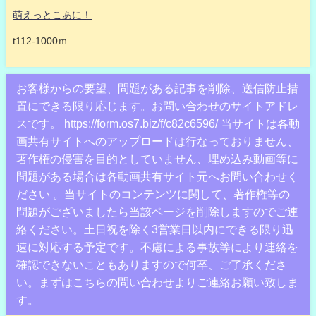
萌えっとこあに！
t112-1000ｍ
お客様からの要望、問題がある記事を削除、送信防止措
置にできる限り応じます。お問い合わせのサイトアドレ
スです。 https://form.os7.biz/f/c82c6596/ 当サイトは各動
画共有サイトへのアップロードは行なっておりません、
著作権の侵害を目的としていません、埋め込み動画等に
問題がある場合は各動画共有サイト元へお問い合わせく
ださい 。当サイトのコンテンツに関して、著作権等の
問題がございましたら当該ページを削除しますのでご連
絡ください。土日祝を除く3営業日以内にできる限り迅
速に対応する予定です。不慮による事故等により連絡を
確認できないこともありますので何卒、ご了承くださ
い。まずはこちらの問い合わせよりご連絡お願い致しま
す。