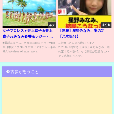
ネタ
未分類
女子プロレス▼井上京子＆井上
【速報】星野みなみ、案の定
貴子vsみなみ鈴香＆レジー・ベ
【乃木坂46】
ネット第100代WWWA世界タッ
■最新ニュース、各種SNSはコチラ Twitter
1:名無しさん＠お腹いっぱい
全日本女子プロレス公式ビデオチャンネル
2026.02.07(Sat) 【速報】星野みなみ、案
グ王座決定トーナメント" 全日本
@AJWvideos All japan wom...
の定【乃木坂46】って動画が話題らしい
女子プロレス公式
ぞ 2:名無しさん＠...
48古参が思うこと