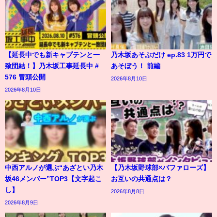
【延長中でも新キャプテンと一
乃木坂あそぶだけ ep.83 1万円で
致団結！】乃木坂工事延長中 #
あそぼう！ 前編
576 冒頭公開
2026年8月10日
2026年8月10日
中西アルノが選ぶ“あざとい乃木
【乃木坂野球部×バファローズ】
坂46メンバー”TOP3【文字起こ
お互いの共通点は？
し】
2026年8月8日
2026年8月9日