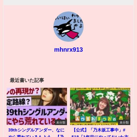
mhnrx913
最近書いた記事
未分類
未分類
39thシングルアンダー、なに
【公式】「乃木坂工事中」#
やら荒れているもよう…【乃
518「1年目にやっておいた方