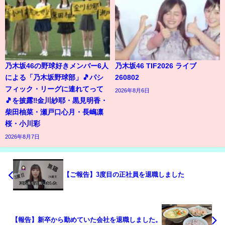
乃木坂46の野球好きメンバー6人
乃木坂46 TIF2026 ライブ
による「乃木坂野球部」🎵パシ
260802
フィック・リーグに連れてって
2026年8月6日
🎵を披露‼️金川紗耶・黒見明香・
柴田柚菜・瀬戸口心月・長嶋凛
桜・小川彩
2026年8月7日
【ご報告】3度目の正社員を退職しました
【報告】新卒から勤めていた会社を退職しました。