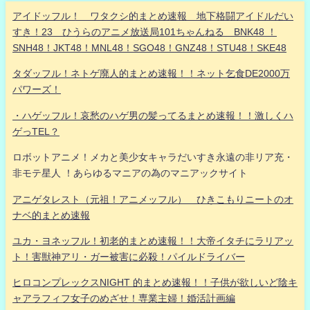
アイドッフル！ ワタクシ的まとめ速報 地下格闘アイドルだい
すき！23 ひうらのアニメ放送局101ちゃんねる BNK48 ！
SNH48！JKT48！MNL48！SGO48！GNZ48！STU48！SKE48
タダッフル！ネトゲ廃人的まとめ速報！！ネット乞食DE2000万
パワーズ！
・ハゲッフル！哀愁のハゲ男の髪ってるまとめ速報！！激しくハ
ゲっTEL？
ロボットアニメ！メカと美少女キャラだいすき永遠の非リア充・
非モテ星人 ！あらゆるマニアの為のマニアックサイト
アニゲタレスト（元祖！アニメッフル） ひきこもりニートのオ
ナベ的まとめ速報
ユカ・ヨネッフル！初老的まとめ速報！！大帝イタチにラリアッ
ト！害獣神アリ・ガー被害に必殺！パイルドライバー
ヒロコンプレックスNIGHT 的まとめ速報！！子供が欲しいど陰キ
ャアラフィフ女子のめざせ！専業主婦！婚活計画編