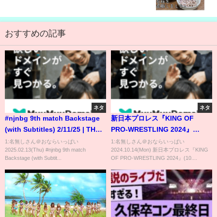
おすすめの記事
ネタ
ネタ
#njnbg 9th match Backstage
新日本プロレス『KING OF
(with Subtitles) 2/11/25 | THE
PRO-WRESTLING 2024』
NEW BEGINNING in OSAKA 第
(10.14) ハイライト #shorts
1:名無しさん＠おならいっぱい
1:名無しさん＠おならいっぱい
2025.02.13(Thu) #njnbg 9th match
2024.10.14(Mon) 新日本プロレス『KING
9試合 Backstage
Backstage (with Subtit...
OF PRO-WRESTLING 2024』(10....