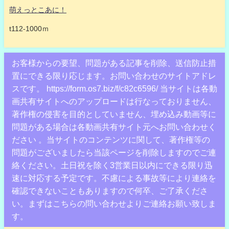
萌えっとこあに！
t112-1000ｍ
お客様からの要望、問題がある記事を削除、送信防止措
置にできる限り応じます。お問い合わせのサイトアドレ
スです。 https://form.os7.biz/f/c82c6596/ 当サイトは各動
画共有サイトへのアップロードは行なっておりません、
著作権の侵害を目的としていません、埋め込み動画等に
問題がある場合は各動画共有サイト元へお問い合わせく
ださい 。当サイトのコンテンツに関して、著作権等の
問題がございましたら当該ページを削除しますのでご連
絡ください。土日祝を除く3営業日以内にできる限り迅
速に対応する予定です。不慮による事故等により連絡を
確認できないこともありますので何卒、ご了承くださ
い。まずはこちらの問い合わせよりご連絡お願い致しま
す。