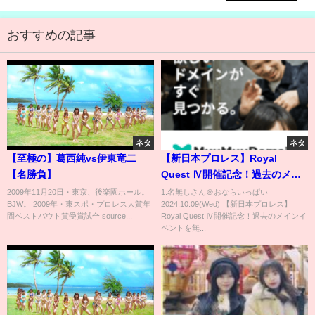
おすすめの記事
ネタ
ネタ
【至極の】葛西純vs伊東竜二
【新日本プロレス】Royal
【名勝負】
Quest Ⅳ開催記念！過去のメイ
ンイベントを無料配信！FTR vs
2009年11月20日・東京、後楽園ホール。
1:名無しさん＠おならいっぱい
BJW。 2009年・東スポ・プロレス大賞年
2024.10.09(Wed) 【新日本プロレス】
オージー・オープン【2022.10.1
間ベストバウト賞受賞試合 source...
Royal Quest Ⅳ開催記念！過去のメインイ
IWGPタッグ選手権試合】
ベントを無...