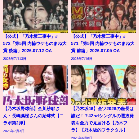
【公式】「乃木坂工事中」#
【公式】「乃木坂工事中」#
572「第5回 内輪ウケものまね大
571「第5回 内輪ウケものまね大
賞 後編」2026.07.12 OA
賞 前編」2026.07.05 OA
2026年7月13日
2026年7月6日
【乃木坂野球部】金川紗耶さ
【乃木坂46】全ツ2026の座長は
ん・長嶋凛桜さんの始球式【コ
誰だ！？42ndシングルの選抜発
ラボ第2弾】
表を全力で見届ける【乃木フ
ラ】【乃木坂的フラクタル】
2026年7月3日
2026年6月8日