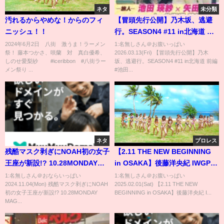
ネタ
未分類
汚れるからやめな！からのフィ
【冒頭先行公開】乃木坂、逃避
ニッシュ！！
行。SEASON4 #11 in北海道 前
編 #池田瑛紗 ×#矢田萌華
2024年6月2日 八街 激うま！ラーメン
1:名無しさん＠お腹いっぱい
祭！ 藤本つかさ、咲蘭 対 真白優希、
2026.03.13(Fri) 【冒頭先行公開】乃木
しのせ愛梨紗 #iceribbon #八街ラー
坂、逃避行。SEASON4 #11 in北海道 前編
メン祭り ...
#池田...
ネタ
プロレス
残酷マスク剥ぎにNOAH初の女子
【2.11 THE NEW BEGINNING
王座が新設!? 10.28MONDAY
in OSAKA】後藤洋央紀 IWGP挑
MAGIC ep2 ダイジェスト&試合
戦の歴史
1:名無しさん＠おならいっぱい
1:名無しさん＠お腹いっぱい
2024.11.04(Mon) 残酷マスク剥ぎにNOAH
2025.02.01(Sat) 【2.11 THE NEW
後コメント＜11.11 MONDAY
初の女子王座が新設!? 10.28MONDAY
BEGINNING in OSAKA】後藤洋央紀 I...
MAGIC ep3はレッスルユニバー
MAG...
スで独占生中継＞