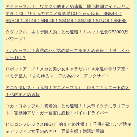
アイドッフル！ ワタクシ的まとめ速報 地下格闘アイドルだい
すき！23 ひうらのアニメ放送局101ちゃんねる BNK48 ！
SNH48！JKT48！MNL48！SGO48！GNZ48！STU48！SKE48
タダッフル！ネトゲ廃人的まとめ速報！！ネット乞食DE2000万
パワーズ！
・ハゲッフル！哀愁のハゲ男の髪ってるまとめ速報！！激しくハ
ゲっTEL？
ロボットアニメ！メカと美少女キャラだいすき永遠の非リア充・
非モテ星人 ！あらゆるマニアの為のマニアックサイト
アニゲタレスト（元祖！アニメッフル） ひきこもりニートのオ
ナベ的まとめ速報
ユカ・ヨネッフル！初老的まとめ速報！！大帝イタチにラリアッ
ト！害獣神アリ・ガー被害に必殺！パイルドライバー
ヒロコンプレックスNIGHT 的まとめ速報！！子供が欲しいど陰キ
ャアラフィフ女子のめざせ！専業主婦！婚活計画編