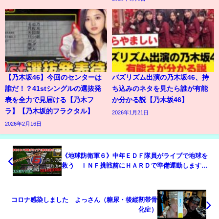
【乃木坂46】今回のセンターは
バズリズム出演の乃木坂46、持
誰だ！？41stシングルの選抜発
ち込みのネタを見たら誰が有能
表を全力で見届ける【乃木フ
か分かる説【乃木坂46】
ラ】【乃木坂的フラクタル】
2026年1月21日
2026年2月16日
《地球防衛軍６》中年ＥＤＦ隊員がライブで地球を
救う ＩＮＦ挑戦前にＨＡＲＤで準備運動します
７９日目
コロナ感染しました よっさん（糖尿・後縦靭帯骨
化症）