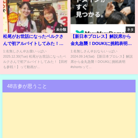
未分類
ネタ
松尾がお世話になったベルクさ
【新日本プロレス】解説席から
んで初アルバイトしてみた！
金丸急襲！DOUKIに挑戦表明
【田村も参戦！】
#shorts
1:名無しさん＠お腹いっぱい
1:名無しさん＠おならいっぱい
2025.12.30(Tue) 松尾がお世話になったベ
2024.09.14(Sat) 【新日本プロレス】解説
ルクさんで初アルバイトしてみた！【田村
席から金丸急襲！DOUKIに挑戦表明
も参戦！】って動画が...
#shortsって...
48古参が思うこと