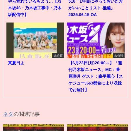
やら荒れているもよう…【乃
518「1年目にやっておいた方
木坂46・乃木坂工事中・乃木
がいいことリスト 後編」
坂配信中】
2025.06.15 OA
未分類
未分類
真夏日よ
【6月23日(月)20:00～】「週
刊乃木坂ニュース」MC：菅
原咲月 ゲスト：森平麗心【ス
ケジュールの都合により収録
でお届け】
ネタ
の関連記事