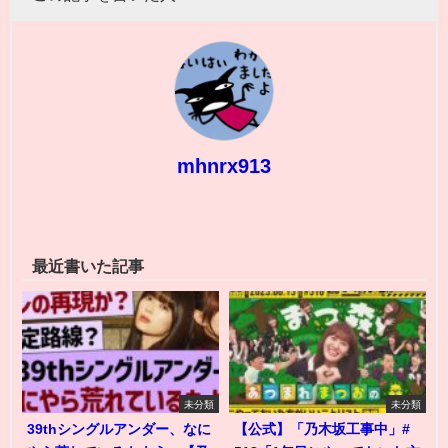
mhnrx913
最近書いた記事
未分類
未分類
39thシングルアンダー、なに
【公式】「乃木坂工事中」#