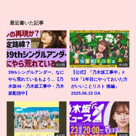
最近書いた記事
未分類
未分類
39thシングルアンダー、なに
【公式】「乃木坂工事中」#
やら荒れているもよう…【乃
518「1年目にやっておいた方
木坂46・乃木坂工事中・乃木
がいいことリスト 後編」
坂配信中】
2025.06.15 OA
未分類
未分類