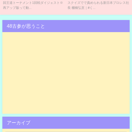
回王道トーナメント1回戦ダイジェスト※
スクイズでで責められる新日本プロレス社
中！
再アップ版って動...
長 棚橋弘至｜#く...
48古参が思うこと
アーカイブ