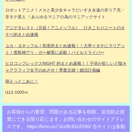
ロボットアニメ！メカと美少女キャラだいすき永遠の非リア充・
非モテ星人 ！あらゆるマニアの為のマニアックサイト
アニゲタレスト（元祖！アニメッフル） ひきこもりニートのオ
ナベ的まとめ速報
ユカ・ヨネッフル！初老的まとめ速報！！大帝イタチにラリアッ
ト！害獣神アリ・ガー被害に必殺！パイルドライバー
ヒロコンプレックスNIGHT 的まとめ速報！！子供が欲しいど陰キ
ャアラフィフ女子のめざせ！専業主婦！婚活計画編
萌えっとこあに！
t112-1000ｍ
お客様からの要望、問題がある記事を削除、送信防止措
置にできる限り応じます。お問い合わせのサイトアドレ
スです。 https://form.os7.biz/f/c82c6596/ 当サイトは各動