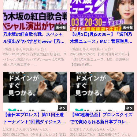
未分類
未分類
乃木坂の紅白歌合戦、スペシャ
【8月3日(月)20:30～】「週刊乃
ル演出がヤバすぎたwww【乃木
木坂ニュース」MC：菅原咲月
坂46・乃木坂工事中・乃木坂配
【毎週(月)夜に生配信】
1:名無しさん＠お腹いっぱい
1:名無しさん＠お腹いっぱい
2025.12.31(Wed) 乃木坂の紅白歌合戦、ス
2026.08.03(Mon) 【8月3日(月)20:30～】
信中】
ペシャル演出がヤバすぎたwww【乃木坂
「週刊乃木坂ニュース」MC：菅原咲月
46・乃木坂工事中・...
【毎週(月)夜...
ネタ
ネタ
【全日本プロレス】第11回王道
【MC棚橋弘至】プロレスクイズ
トーナメント1回戦ダイジェスト
でで責められる新日本プロレス
※再アップ版
社長 棚橋弘至｜#くりぃむナンタ
1:名無しさん＠おならいっぱい
1:名無しさん＠おならいっぱい
2024.09.19(Thu) 【全日本プロレス】第11
2024.12.12(Thu) 【MC棚橋弘至】プロレ
ラ #ABEMA で最新話無料配信