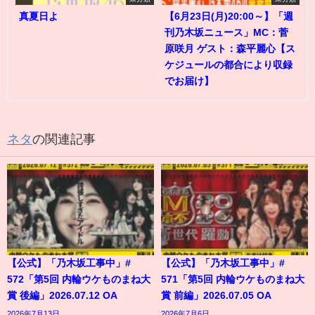
真夏日よ
【6月23日(月)20:00～】「週
刊乃木坂ニュース」MC：菅
原咲月 ゲスト：森平麗心【ス
ケジュールの都合により収録
でお届け】
ネタ
の関連記事
【公式】「乃木坂工事中」#
【公式】「乃木坂工事中」#
572「第5回 内輪ウケものまね大
571「第5回 内輪ウケものまね大
賞 後編」2026.07.12 OA
賞 前編」2026.07.05 OA
2026年7月13日
2026年7月6日