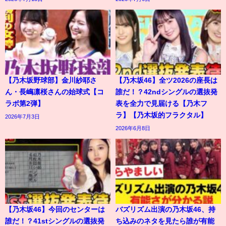
【乃木坂野球部】金川紗耶さ
【乃木坂46】全ツ2026の座長は
ん・長嶋凛桜さんの始球式【コ
誰だ！？42ndシングルの選抜発
ラボ第2弾】
表を全力で見届ける【乃木フ
ラ】【乃木坂的フラクタル】
2026年7月3日
2026年6月8日
【乃木坂46】今回のセンターは
バズリズム出演の乃木坂46、持
誰だ！？41stシングルの選抜発
ち込みのネタを見たら誰が有能