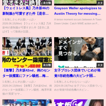
未分類
ネタ
【ウェイトレス風】乃木坂46の
Grayson Waller apologizes to
新制服が可愛すぎた件【是非に
Austin Theory for messing
及ばず】
with him: SmackDown
1:名無しさん＠お腹いっぱい
A tense moment occurs between A-Town
2026.06.15(Mon) 【ウェイトレス風】乃木
Down Under. Catch WWE action on P...
highlights, Aug. 30, 2024
坂46の新制服が可愛すぎた件【是非に及
ばず】って動画が話題...
未分類
ネタ
【衝撃】乃木坂42nd、例のセン
女子プロレス団体でいじめが発
ター抜擢案にファン騒然…梅澤
覚‼️存続危機の大ピンチ🆘
卒業後の“異変”がヤバすぎるん
#shorts #short #スターダム
1:名無しさん＠お腹いっぱい
1:名無しさん＠おならいっぱい
2026.04.13(Mon) 【衝撃】乃木坂42nd、例
2024.09.19(Thu) 女子プロレス団体でいじ
だがw【乃木坂46】
#stardom #プロレス #女子プロ
のセンター抜擢案にファン騒然…梅澤卒業
めが発覚‼️存続危機の大ピン...
レス #格闘技 #マリーゴールド
後の“異変”がヤ...
#marigold