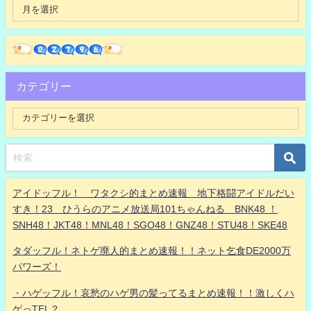
カテゴリー
アイドッフル！ ワタクシ的まとめ速報 地下格闘アイドルだい
すき！23 ひうらのアニメ放送局101ちゃんねる BNK48 ！
SNH48！JKT48！MNL48！SGO48！GNZ48！STU48！SKE48
タダッフル！ネトゲ廃人的まとめ速報！！ネット乞食DE2000万
パワーズ！
・ハゲッフル！哀愁のハゲ男の髪ってるまとめ速報！！激しくハ
ゲっTEL？