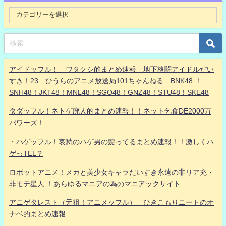
アイドッフル！ ワタクシ的まとめ速報 地下格闘アイドルだい
すき！23 ひうらのアニメ放送局101ちゃんねる BNK48 ！
SNH48！JKT48！MNL48！SGO48！GNZ48！STU48！SKE48
タダッフル！ネトゲ廃人的まとめ速報！！ネット乞食DE2000万
パワーズ！
・ハゲッフル！哀愁のハゲ男の髪ってるまとめ速報！！激しくハ
ゲっTEL？
ロボットアニメ！メカと美少女キャラだいすき永遠の非リア充・
非モテ星人 ！あらゆるマニアの為のマニアックサイト
アニゲタレスト（元祖！アニメッフル） ひきこもりニートのオ
ナベ的まとめ速報