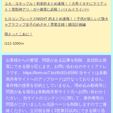
ユカ・ヨネッフル！初老的まとめ速報！！大帝イタチにラリアッ
ト！害獣神アリ・ガー被害に必殺！パイルドライバー
ヒロコンプレックスNIGHT 的まとめ速報！！子供が欲しいど陰キ
ャアラフィフ女子のめざせ！専業主婦！婚活計画編
萌えっとこあに！
t112-1000ｍ
お客様からの要望、問題がある記事を削除、送信防止措
置にできる限り応じます。お問い合わせのサイトアドレ
スです。 https://form.os7.biz/f/c82c6596/ 当サイトは各動
画共有サイトへのアップロードは行なっておりません、
著作権の侵害を目的としていません、埋め込み動画等に
問題がある場合は各動画共有サイト元へお問い合わせく
ださい 。当サイトのコンテンツに関して、著作権等の
問題がございましたら当該ページを削除しますのでご連
絡ください。土日祝を除く3営業日以内にできる限り迅