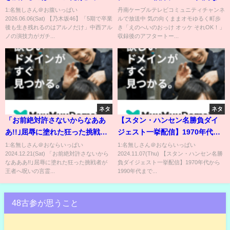
アルノの演技力がガチすぎて
か?!② 鯖江市にある福井プロ
1:名無しさん＠お腹いっぱい
丹南ケーブルテレビコミュニティチャンネ
2026.06.06(Sat) 【乃木坂46】「5期で卒業
ルで放送中 気の向くままオモゆるく町歩
【乃木坂46】
レス鯖江道場で壮絶な入門テス
後も生き残れるのはアルノだけ」中西アル
き「えのへいのおっけ オッケ それOK！」
トの洗礼を受けたえのへい。代
ノの演技力がガチ...
収録後のアフタートー...
表やレスラーへの思いを赤裸々
に語る！
ネタ
ネタ
「お前絶対許さないからなああ
【スタン・ハンセン名勝負ダイ
あ!!｣屈辱に塗れた狂った挑戦者
ジェスト一挙配信】1970年代か
が王者へ呪いの言霊を吐きだ
ら1990年代まで…馬場、ブロデ
1:名無しさん＠おならいっぱい
1:名無しさん＠おならいっぱい
2024.12.21(Sat) 「お前絶対許さないから
2024.11.07(Thu) 【スタン・ハンセン名勝
す！12.19後楽園ホール試合後コ
ィ、テリー、鶴田、天龍、三
なあああ!!｣屈辱に塗れた狂った挑戦者が
負ダイジェスト一挙配信】1970年代から
メント！📅 1月1日(水) 日本武道
沢、小橋、川田…数々の盟友・
王者へ呪いの言霊...
1990年代まで...
館 会場&ABEMA PPVチケット発
ライバルとの激闘をプレイバッ
売中！
ク！！
48古参が思うこと