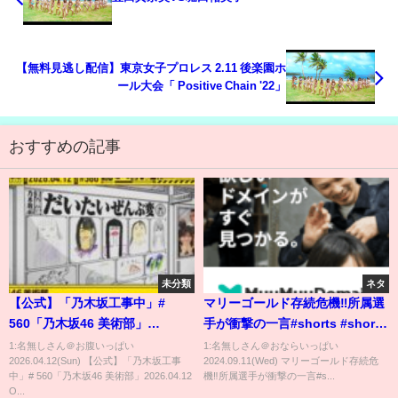
【無料見逃し配信】東京女子プロレス 2.11 後楽園ホ
ール大会「 Positive Chain '22」
おすすめの記事
未分類
ネタ
【公式】「乃木坂工事中」#
マリーゴールド存続危機‼️所属選
560「乃木坂46 美術部」
手が衝撃の一言#shorts #short
2026.04.12 OA
#スターダム #stardom #プロレ
1:名無しさん＠お腹いっぱい
1:名無しさん＠おならいっぱい
2026.04.12(Sun) 【公式】「乃木坂工事
2024.09.11(Wed) マリーゴールド存続危
ス #女子プロレス #格闘技 #マリ
中」# 560「乃木坂46 美術部」2026.04.12
機‼️所属選手が衝撃の一言#s...
ーゴールド #marigold #ショー
O...