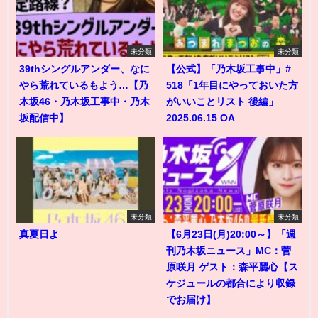
未分類
未分類
39thシングルアンダー、なに
【公式】「乃木坂工事中」#
やら荒れているもよう…【乃
518「1年目にやっておいた方
木坂46・乃木坂工事中・乃木
がいいことリスト 後編」
坂配信中】
2025.06.15 OA
未分類
未分類
真夏日よ
【6月23日(月)20:00～】「週
刊乃木坂ニュース」MC：菅
原咲月 ゲスト：森平麗心【ス
ケジュールの都合により収録
でお届け】