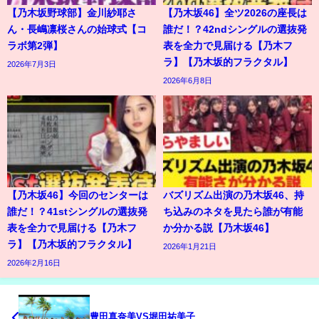
【乃木坂野球部】金川紗耶さ
【乃木坂46】全ツ2026の座長は
ん・長嶋凛桜さんの始球式【コ
誰だ！？42ndシングルの選抜発
ラボ第2弾】
表を全力で見届ける【乃木フ
ラ】【乃木坂的フラクタル】
2026年7月3日
2026年6月8日
【乃木坂46】今回のセンターは
バズリズム出演の乃木坂46、持
誰だ！？41stシングルの選抜発
ち込みのネタを見たら誰が有能
表を全力で見届ける【乃木フ
か分かる説【乃木坂46】
ラ】【乃木坂的フラクタル】
2026年1月21日
2026年2月16日
豊田真奈美VS堀田祐美子