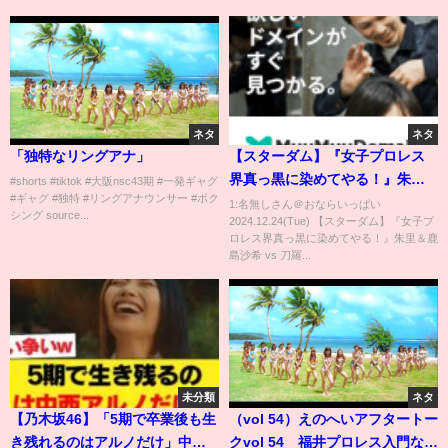
ト
ネタ
ネタ
「独特なリングアナ」
【スターダム】『女子プロレス
界真っ黒に染めてやる！』朱里
#shorts #tiktok #大阪nsc43期 #一発ギャグ
#ギャグ #独特 #リングアナウンサー #ボク
＆鹿島沙希 vs 刀羅ナツコ＆琉悪
1:名無しさん＠おならいっぱい
シング source...
2024.12.24(Tue) 【スターダム】『女子プ
夏 タッグリーグ公式戦 試合ハイ
ロレス界真っ黒に染めてやる！』朱里＆鹿
ライト！！-12.1新潟・上越大会-
島沙希 vs 刀羅...
【STARDOM】
未分類
ネタ
【乃木坂46】「5期で卒業後も生
（vol 54）えのへいアフタートー
き残れるのはアルノだけ」中西
クvol 54 福井プロレス入門なる