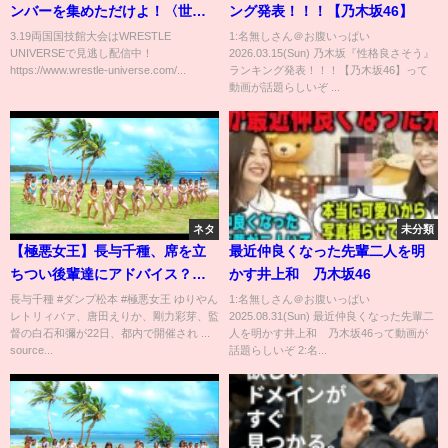
ンバーを集めただけよ！〈世界
ング発表！！！【乃木坂46】
中にたくさんいる〉メンバーっ
3.19両国国技館大会はWRESTLE
1:名無しさん＠お腹いっぱい
UNIVERSEで見逃し配信中！
2026.03.15(Sun) 乃木坂『性格良さそう』
て誰なの?!3.19両国国技館試合
https://www.wrestle-universe.com/...
ランキング発表！！！【乃木坂46】って
後コメント｜東京女子プロレス
動画が話題らしいぞ ...
ネタ
未分類
【極悪女王】長与千種、席を立
最近仲良くなった先輩二人を明
ちつい後輩達にアドバイス？ダ
かす井上和 乃木坂46
ンプ松本と試合中話す場面も
長与千種 #ダンプ松本 #極悪女王 ゆりやん
1:名無しさん＠お腹いっぱい
レトリィバァ、唐田えりか、剛力彩芽、監
2025.08.31(Sun) 最近仲良くなった先輩二
Netflix シリーズ「極悪女王」配
督の白石和彌が22日、都内で開催され ...
人を明かす井上和 乃木坂46って動画が
信記念イベント ネトフリ極悪プ
source...
話題らしいぞ 2:名...
ロレス