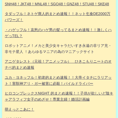
SNH48！JKT48！MNL48！SGO48！GNZ48！STU48！SKE48
タダッフル！ネトゲ廃人的まとめ速報！！ネット乞食DE2000万
パワーズ！
・ハゲッフル！哀愁のハゲ男の髪ってるまとめ速報！！激しくハ
ゲっTEL？
ロボットアニメ！メカと美少女キャラだいすき永遠の非リア充・
非モテ星人 ！あらゆるマニアの為のマニアックサイト
アニゲタレスト（元祖！アニメッフル） ひきこもりニートのオ
ナベ的まとめ速報
ユカ・ヨネッフル！初老的まとめ速報！！大帝イタチにラリアッ
ト！害獣神アリ・ガー被害に必殺！パイルドライバー
ヒロコンプレックスNIGHT 的まとめ速報！！子供が欲しいど陰キ
ャアラフィフ女子のめざせ！専業主婦！婚活計画編
萌えっとこあに！