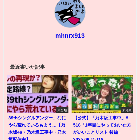
mhnrx913
最近書いた記事
未分類
未分類
39thシングルアンダー、なに
【公式】「乃木坂工事中」#
やら荒れているもよう…【乃
518「1年目にやっておいた方
木坂46・乃木坂工事中・乃木
がいいことリスト 後編」
坂配信中】
2025.06.15 OA