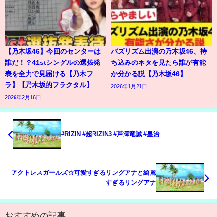
【乃木坂46】今回のセンターは
バズリズム出演の乃木坂46、持
誰だ！？41stシングルの選抜発
ち込みのネタを見たら誰が有能
表を全力で見届ける【乃木フ
か分かる説【乃木坂46】
ラ】【乃木坂的フラクタル】
2026年1月21日
2026年2月16日
#RIZIN #超RIZIN3 #芦澤竜誠 #皇治
アクトレスガールズ☆可愛すぎるリングアナと綺麗
すぎるリングアナ
おすすめの記事