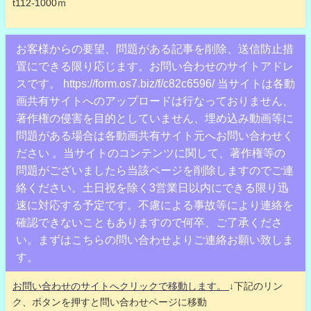
t112-1000ｍ
お客様からの要望、問題がある記事を削除、送信防止措
置にできる限り応じます。お問い合わせのサイトアドレ
スです。 https://form.os7.biz/f/c82c6596/ 当サイトは各動
画共有サイトへのアップロードは行なっておりません、
著作権の侵害を目的としていません、埋め込み動画等に
問題がある場合は各動画共有サイト元へお問い合わせく
ださい 。当サイトのコンテンツに関して、著作権等の
問題がございましたら当該ページを削除しますのでご連
絡ください。土日祝を除く3営業日以内にできる限り迅
速に対応する予定です。不慮による事故等により連絡を
確認できないこともありますので何卒、ご了承くださ
い。まずはこちらの問い合わせよりご連絡お願い致しま
す。
お問い合わせのサイトへクリックで移動します。
↓下記のリン
ク、ボタンを押すと問い合わせページに移動