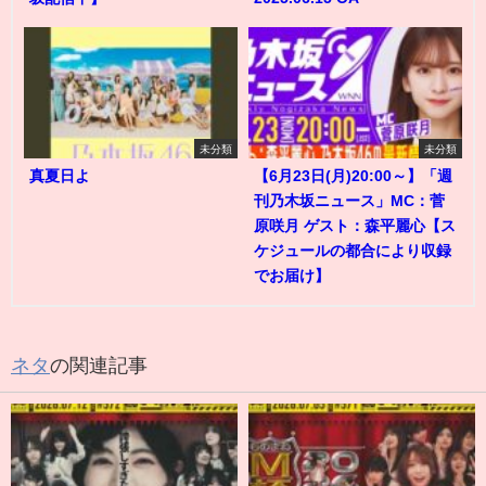
未分類
未分類
真夏日よ
【6月23日(月)20:00～】「週
刊乃木坂ニュース」MC：菅
原咲月 ゲスト：森平麗心【ス
ケジュールの都合により収録
でお届け】
ネタ
の関連記事