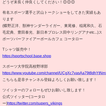
どうぞ末長く仲良くしてください！😊😊😊
有名スポーツ選手と沢山トークショーをしてきた実績もあ
ります
(蝶野正洋、獣神サンダーライガー、東尾修、稲尾和久、石
毛宏典、豊田泰光、新日本プロレス田中リングアナetc...)ス
ポーツバーファイアーボールカフェ コータロー
Tシャツ販売中！
https://sportschool.base.shop
スポーツ大学院高校野球部
https://www.youtube.com/channel/UCgXc7vasAa79t8dhYtN
こちらも是非チャンネル登録よろしくお願い致します！
ツイッターのフォローもぜひお願いし致します！
公式ツイッター(コータロ
ー)
https://twitter.com/supers_vikings