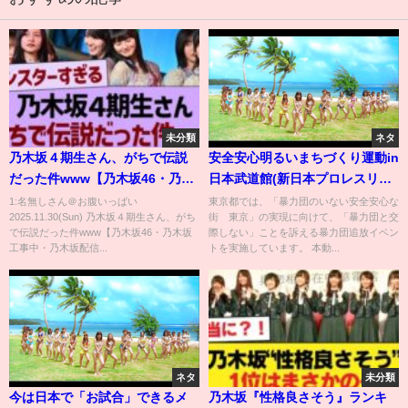
未分類
ネタ
乃木坂４期生さん、がちで伝説
安全安心明るいまちづくり運動in
だった件www【乃木坂46・乃木
日本武道館(新日本プロレスリン
坂工事中・乃木坂配信中】
グとの暴力団追放イベント)
1:名無しさん＠お腹いっぱい
東京都では、「暴力団のいない安全安心な
2025.11.30(Sun) 乃木坂４期生さん、がち
街 東京」の実現に向けて、「暴力団と交
で伝説だった件www【乃木坂46・乃木坂
際しない」ことを訴える暴力団追放イベン
工事中・乃木坂配信...
トを実施しています。 本動...
ネタ
未分類
今は日本で「お試合」できるメ
乃木坂『性格良さそう』ランキ