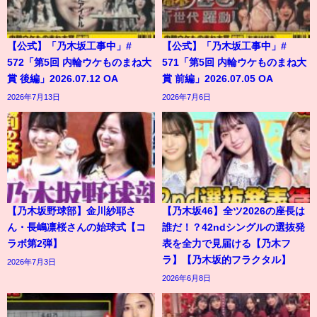
【公式】「乃木坂工事中」#
【公式】「乃木坂工事中」#
572「第5回 内輪ウケものまね大
571「第5回 内輪ウケものまね大
賞 後編」2026.07.12 OA
賞 前編」2026.07.05 OA
2026年7月13日
2026年7月6日
【乃木坂野球部】金川紗耶さ
【乃木坂46】全ツ2026の座長は
ん・長嶋凛桜さんの始球式【コ
誰だ！？42ndシングルの選抜発
ラボ第2弾】
表を全力で見届ける【乃木フ
ラ】【乃木坂的フラクタル】
2026年7月3日
2026年6月8日