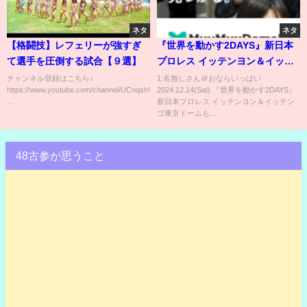
ネタ
ネタ
【格闘技】レフェリーが強すぎ
『世界を動かす2DAYS』新日本
て選手を圧倒する試合【９選】
プロレス イッテンヨン＆イッテ
ンゴ東京ドームもっともっと楽
チャンネル登録はこちら↓
1:名無しさん＠おならいっぱい
https://www.youtube.com/channel/UCnqshVD3W4LYZ_6eFPsSIfA
2024.12.14(Sat) 『世界を動かす2DAYS』
しもうぜ生配信SP!!
...
新日本プロレス イッテンヨン＆イッテン
ゴ東京ドームも...
48古参が思うこと