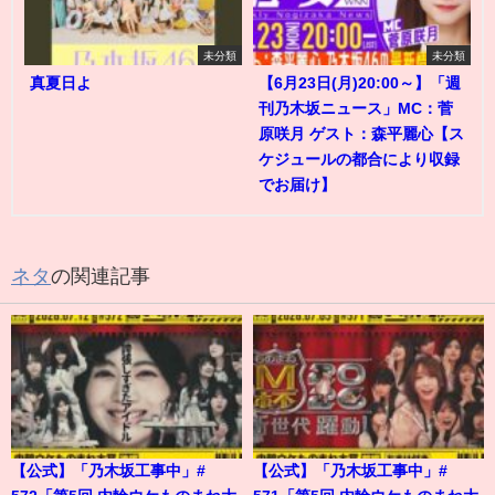
未分類
未分類
真夏日よ
【6月23日(月)20:00～】「週
刊乃木坂ニュース」MC：菅
原咲月 ゲスト：森平麗心【ス
ケジュールの都合により収録
でお届け】
ネタ
の関連記事
【公式】「乃木坂工事中」#
【公式】「乃木坂工事中」#