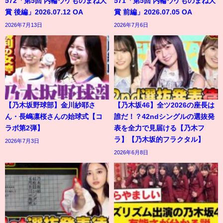
572「第5回 内輪ウケものまね大
571「第5回 内輪ウケものまね大
賞 後編」2026.07.12 OA
賞 前編」2026.07.05 OA
2026年7月13日
2026年7月6日
【乃木坂野球部】金川紗耶さ
【乃木坂46】全ツ2026の座長は
ん・長嶋凛桜さんの始球式【コ
誰だ！？42ndシングルの選抜発
ラボ第2弾】
表を全力で見届ける【乃木フ
ラ】【乃木坂的フラクタル】
2026年7月3日
2026年6月8日