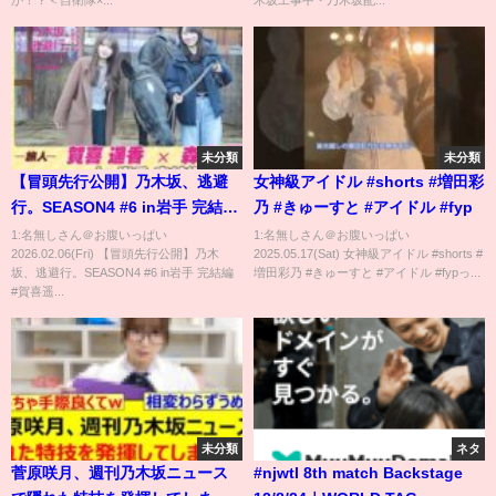
未分類
未分類
【冒頭先行公開】乃木坂、逃避
女神級アイドル #shorts #増田彩
行。SEASON4 #6 in岩手 完結編
乃 #きゅーすと #アイドル #fyp
#賀喜遥香 ×#森平麗心
1:名無しさん＠お腹いっぱい
1:名無しさん＠お腹いっぱい
2026.02.06(Fri) 【冒頭先行公開】乃木
2025.05.17(Sat) 女神級アイドル #shorts #
坂、逃避行。SEASON4 #6 in岩手 完結編
増田彩乃 #きゅーすと #アイドル #fypっ...
#賀喜遥...
未分類
ネタ
菅原咲月、週刊乃木坂ニュース
#njwtl 8th match Backstage