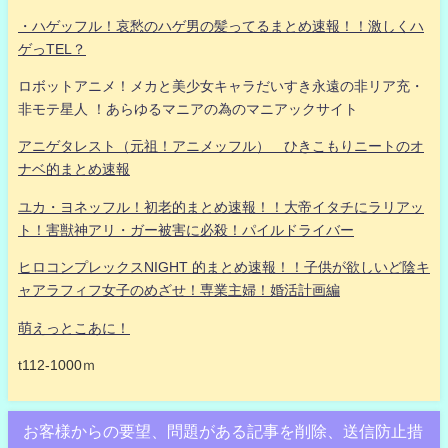
・ハゲッフル！哀愁のハゲ男の髪ってるまとめ速報！！激しくハ
ゲっTEL？
ロボットアニメ！メカと美少女キャラだいすき永遠の非リア充・
非モテ星人 ！あらゆるマニアの為のマニアックサイト
アニゲタレスト（元祖！アニメッフル） ひきこもりニートのオ
ナベ的まとめ速報
ユカ・ヨネッフル！初老的まとめ速報！！大帝イタチにラリアッ
ト！害獣神アリ・ガー被害に必殺！パイルドライバー
ヒロコンプレックスNIGHT 的まとめ速報！！子供が欲しいど陰キ
ャアラフィフ女子のめざせ！専業主婦！婚活計画編
萌えっとこあに！
t112-1000ｍ
お客様からの要望、問題がある記事を削除、送信防止措