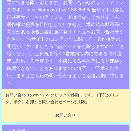
置にできる限り応じます。お問い合わせのサイトアドレ
スです。 https://form.os7.biz/f/c82c6596/ 当サイトは各動
画共有サイトへのアップロードは行なっておりません、
著作権の侵害を目的としていません、埋め込み動画等に
問題がある場合は各動画共有サイト元へお問い合わせく
ださい 。当サイトのコンテンツに関して、著作権等の
問題がございましたら当該ページを削除しますのでご連
絡ください。土日祝を除く3営業日以内にできる限り迅
速に対応する予定です。不慮による事故等により連絡を
確認できないこともありますので何卒、ご了承くださ
い。まずはこちらの問い合わせよりご連絡お願い致しま
す。
お問い合わせのサイトへクリックで移動します。
↓下記のリン
ク、ボタンを押すと問い合わせページに移動
お問い合せ
メタ情報