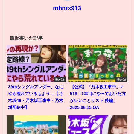
mhnrx913
最近書いた記事
未分類
未分類
39thシングルアンダー、なに
【公式】「乃木坂工事中」#
やら荒れているもよう…【乃
518「1年目にやっておいた方
木坂46・乃木坂工事中・乃木
がいいことリスト 後編」
坂配信中】
2025.06.15 OA