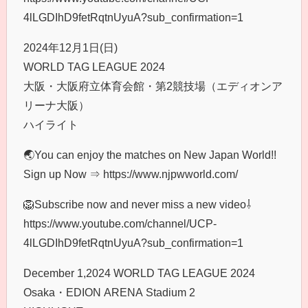
4lLGDIhD9fetRqtnUyuA?sub_confirmation=1
2024年12月1日(日)
WORLD TAG LEAGUE 2024
大阪・大阪府立体育会館・第2競技場（エディオンア
リーナ大阪）
ハイライト
🌏You can enjoy the matches on New Japan World!!
Sign up Now ⇒ https://www.njpwworld.com/
🦁Subscribe now and never miss a new video⇩
https://www.youtube.com/channel/UCP-
4lLGDIhD9fetRqtnUyuA?sub_confirmation=1
December 1,2024 WORLD TAG LEAGUE 2024
Osaka・EDION ARENA Stadium 2