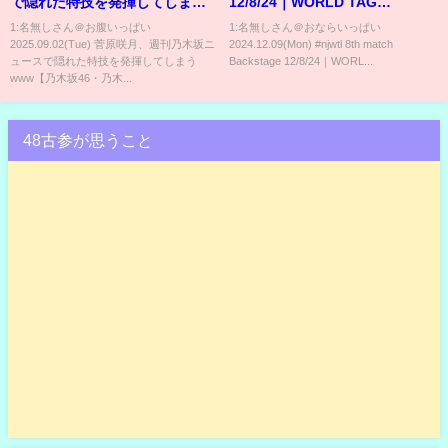
で隠れた特技を発揮してしまう
12/8/24｜WORLD TAG
www【乃木坂46・乃木坂配信
LEAGUE 2024 第8試合
1:名無しさん＠お腹いっぱい
1:名無しさん＠おならいっぱい
2025.09.02(Tue) 菅原咲月、週刊乃木坂ニ
2024.12.09(Mon) #njwtl 8th match
中・乃木坂工事中】
Backstage
ュースで隠れた特技を発揮してしまう
Backstage 12/8/24｜WORL...
www【乃木坂46・乃木...
48古参が思うこと