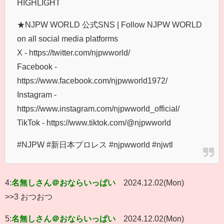
HIGHLIGHT
★NJPW WORLD 公式SNS | Follow NJPW WORLD
on all social media platforms
X - https://twitter.com/njpwworld/
Facebook -
https://www.facebook.com/njpwworld1972/
Instagram -
https://www.instagram.com/njpwworld_official/
TikTok - https://www.tiktok.com/@njpwworld
#NJPW #新日本プロレス #njpwworld #njwtl
4:
名無しさん＠おならいっぱい
2024.12.02(Mon)
>>3 おつおつ
5:
名無しさん＠おならいっぱい
2024.12.02(Mon)