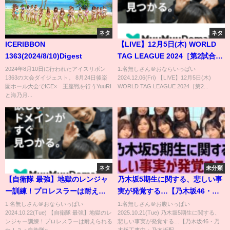
ネタ
ネタ
ICERIBBON
【LIVE】12月5日(木) WORLD
1363(2024/8/10)Digest
TAG LEAGUE 2024［第2試合ま
で配信］ | #njwtl [Only 2
2024年8月10日に行われたアイスリボン
1:名無しさん＠おならいっぱい
1363の大会ダイジェスト。 8月24日後楽
2024.12.06(Fri) 【LIVE】12月5日(木)
matches]
園ホール大会でICE×∞王座戦を行うYuuRI
WORLD TAG LEAGUE 2024［第2...
と海乃月...
ネタ
未分類
【自衛隊 最強】地獄のレンジャ
乃木坂5期生に関する、悲しい事
ー訓練！プロレスラーは耐えら
実が発覚する…【乃木坂46・乃
れるか！？＜自衛隊×DDTプロレ
木坂工事中・乃木坂配信中】
1:名無しさん＠おならいっぱい
1:名無しさん＠お腹いっぱい
2024.10.22(Tue) 【自衛隊 最強】地獄のレ
2025.10.21(Tue) 乃木坂5期生に関する、
ス コラボ＞
ンジャー訓練！プロレスラーは耐えられる
悲しい事実が発覚する…【乃木坂46・乃
か！？＜自衛隊×...
木坂工事中・乃木坂配...