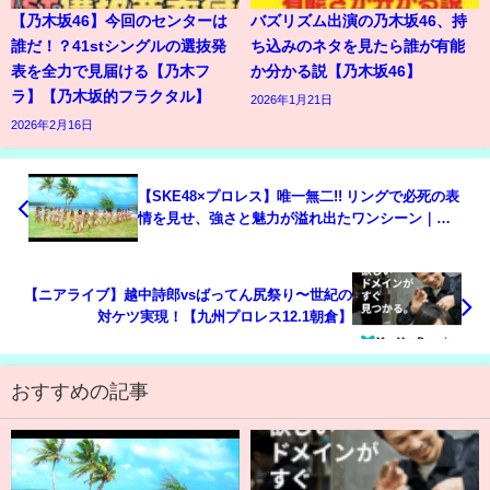
【乃木坂46】今回のセンターは
バズリズム出演の乃木坂46、持
誰だ！？41stシングルの選抜発
ち込みのネタを見たら誰が有能
表を全力で見届ける【乃木フ
か分かる説【乃木坂46】
ラ】【乃木坂的フラクタル】
2026年1月21日
2026年2月16日
【SKE48×プロレス】唯一無二!! リングで必死の表
情を見せ、強さと魅力が溢れ出たワンシーン｜
2024.11.22＜王者＞荒井優希vsシャザ・マッケンジ
ー＜挑戦者＞
【ニアライブ】越中詩郎vsばってん尻祭り〜世紀の
対ケツ実現！【九州プロレス12.1朝倉】
おすすめの記事