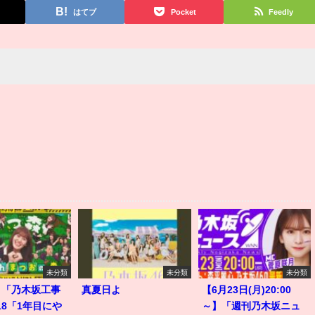
はてブ
Pocket
Feedly
未分類
未分類
未分類
】「乃木坂工事
真夏日よ
【6月23日(月)20:00
518「1年目にや
～】「週刊乃木坂ニュ