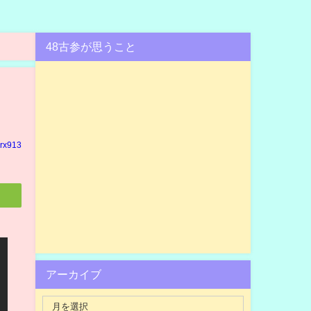
48古参が思うこと
rx913
アーカイブ