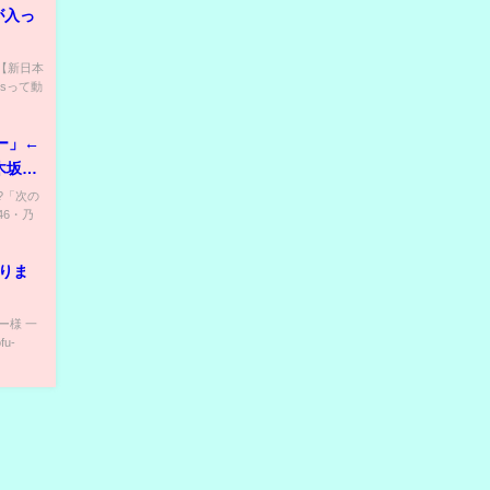
が入っ
) 【新日本
tsって動
ー」←
木坂配
??「次の
6・乃
張りま
ー様 一
fu-