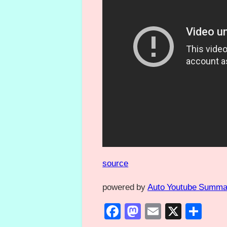
source
powered by
Auto Youtube Summa
Facebook
Mastodon
Email
X
共