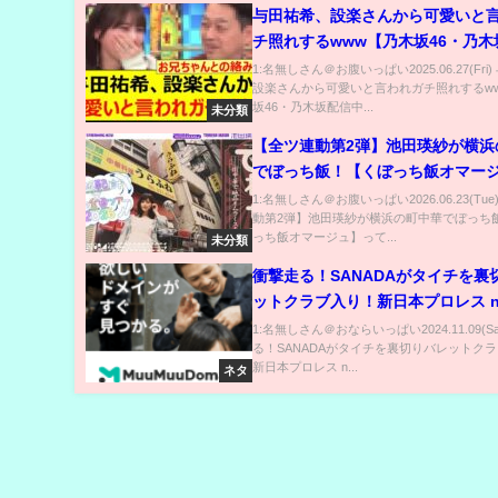
与田祐希、設楽さんから可愛いと
チ照れするwww【乃木坂46・乃木
中・乃木坂工事中】
1:名無しさん＠お腹いっぱい2025.06.27(Fri
設楽さんから可愛いと言われガチ照れするw
坂46・乃木坂配信中...
未分類
【全ツ連動第2弾】池田瑛紗が横浜
でぼっち飯！【くぼっち飯オマー
1:名無しさん＠お腹いっぱい2026.06.23(Tu
動第2弾】池田瑛紗が横浜の町中華でぼっち
っち飯オマージュ】って...
未分類
衝撃走る！SANADAがタイチを裏
ットクラブ入り！新日本プロレス n
njsjtl njwk19
1:名無しさん＠おならいっぱい2024.11.09(Sa
る！SANADAがタイチを裏切りバレットク
新日本プロレス n...
ネタ