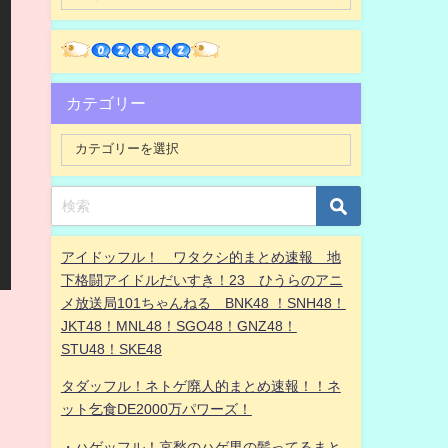
カテゴリー
アイドッフル！ ワタクシ的まとめ速報 地
下格闘アイドルだいすき！23 ひうらのアニ
メ放送局101ちゃんねる BNK48 ！SNH48！
JKT48！MNL48！SGO48！GNZ48！
STU48！SKE48
タダッフル！ネトゲ廃人的まとめ速報！！ネ
ット乞食DE2000万パワーズ！
・ハゲッフル！哀愁のハゲ男の髪ってるまと