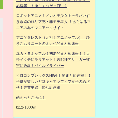
め速報！！激しくハゲっTEL？
ロボットアニメ！メカと美少女キャラだいす
き永遠の非リア充・非モテ星人 ！あらゆるマ
ニアの為のマニアックサイト
アニゲタレスト（元祖！アニメッフル） ひ
きこもりニートのオナベ的まとめ速報
ユカ・ヨネッフル！初老的まとめ速報！！大
帝イタチにラリアット！害獣神アリ・ガー被
害に必殺！パイルドライバー
ヒロコンプレックスNIGHT 的まとめ速報！！
子供が欲しいど陰キャアラフィフ女子のめざ
せ！専業主婦！婚活計画編
萌えっとこあに！
t112-1000ｍ