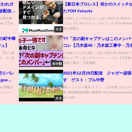
言われガ
【新日本プロレス】何かのスイッチ
坂配信
たYOH #shorts
) 与田祐希、
1:名無しさん＠おならいっぱい2024.11.08(Fri
ww【乃木
プロレス】何かのスイッチが入ったYOH #shor
画が話題ら...
ネタ
の町中華
??「次の副キャプテンはこのメンバ
ジュ】
コレ【乃木坂46・乃木坂工事中・乃
信中】
e) 【全ツ連
1:名無しさん＠お腹いっぱい2025.08.24(Sun) 
飯！【くぼ
副キャプテンはこのメンバー」←コレ【乃木坂4
木坂工事中・乃木坂配...
未分類
切りバレ
2021年12月29日配信 ジャガー頑
jpw
す ゲスト：ブル中野
t) 衝撃走
MC：ジャガー横田 ゲスト：ブル中野 スポンサ
ラブ入り！
覧 ●田園調布税理士事務所 http://www.denencho
tax.com...
ネタ