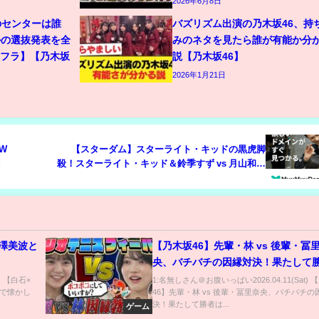
2026年6月8日
のセンターは誰
バズリズム出演の乃木坂46、持
ルの選抜発表を全
みのネタを見たら誰が有能か分
木フラ】【乃木坂
説【乃木坂46】
2026年1月21日
PW
【スターダム】スターライト・キッドの黒虎脚
!
殺！スターライト・キッド＆鈴季すず vs 月山和香
＆梨杏！試合ハイライト タッグリーグ公式
戦！-11.11後楽園ホール大会-【STARDOM】
澤美波と
【乃木坂46】先輩・林 vs 後輩・冨
】
央、バチバチの因縁対決！果たして
は！？【マリオテニスフィーバー】
) 【白石×
1:名無しさん＠お腹いっぱい2026.04.11(Sat)
で懐かし
46】先輩・林 vs 後輩・冨里奈央、バチバチの
決！果たして勝者は...
ゲーム