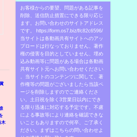
お客様からの要望、問題がある記事を
削除、送信防止措置にできる限り応じ
ます。お問い合わせのサイトアドレス
です。 https://form.os7.biz/f/c82c6596/
当サイトは各動画共有サイトへのアッ
プロードは行なっておりません、著作
権の侵害を目的としていません、埋め
込み動画等に問題がある場合は各動画
共有サイト元へお問い合わせください
。当サイトのコンテンツに関して、著
賞
作権等の問題がございましたら当該ペ
ージを削除しますのでご連絡くださ
い。土日祝を除く3営業日以内にでき
る限り迅速に対応する予定です。不慮
誰
による事故等により連絡を確認できな
を
いこともありますので何卒、ご了承く
乃木
ださい。まずはこちらの問い合わせよ