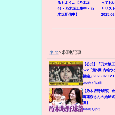
るもよう…【乃木坂
ってお
46・乃木坂工事中・乃
とリスト
木坂配信中】
2025.06
ネタ
の関連記事
【公式】「乃木坂工
572「第5回 内輪
後編」2026.07.12 
2026年7月13日
【乃木坂野球部】
嶋凛桜さんの始球式
弾】
2026年7月3日