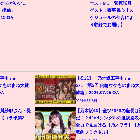
いた方がいいこ
ース」MC：菅原咲月
 後編」
ゲスト：森平麗心【ス
.15 OA
ケジュールの都合によ
り収録でお届け】
事中」#
【公式】「乃木坂工事中」#
ウケものまね大賞
571「第5回 内輪ウケものまね大
OA
前編」2026.07.05 OA
2026年7月6日
金川紗耶さん・長
【乃木坂46】全ツ2026の座長は
【コラボ第2
だ！？42ndシングルの選抜発表
全力で見届ける【乃木フラ】【
坂的フラクタル】