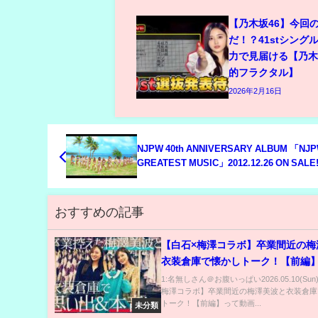
【乃木坂46】今回
だ！？41stシング
力で見届ける【乃
的フラクタル】
2026年2月16日
NJPW 40th ANNIVERSARY ALBUM 「NJ
GREATEST MUSIC」2012.12.26 ON SALE
おすすめの記事
【白石×梅澤コラボ】卒業間近の梅
衣装倉庫で懐かしトーク！【前編
1:名無しさん＠お腹いっぱい2026.05.10(Sun
梅澤コラボ】卒業間近の梅澤美波と衣装倉庫
トーク！【前編】って動画...
未分類