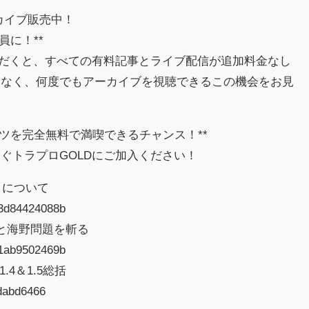
アーカイブ販売中！
員に！**
ただくと、すべての有料記事とライブ配信が追加料金なし
はなく、何度でもアーカイブを視聴できるこの機会をお見
ンツを完全無料で満喫できるチャンス！**
ぐトラプロGOLDにご加入ください！
切りについて
n53d84424088b
想と海野問題を斬る
n31ab9502469b
4＆1.5総括
8dabd6466