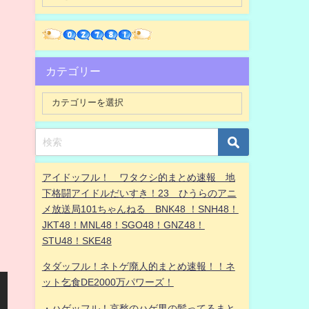
カテゴリー
アイドッフル！ ワタクシ的まとめ速報 地
下格闘アイドルだいすき！23 ひうらのアニ
メ放送局101ちゃんねる BNK48 ！SNH48！
JKT48！MNL48！SGO48！GNZ48！
STU48！SKE48
タダッフル！ネトゲ廃人的まとめ速報！！ネ
ット乞食DE2000万パワーズ！
・ハゲッフル！哀愁のハゲ男の髪ってるまと