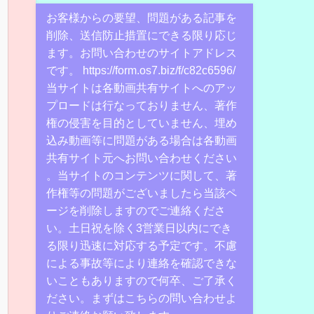
お客様からの要望、問題がある記事を
削除、送信防止措置にできる限り応じ
ます。お問い合わせのサイトアドレス
です。 https://form.os7.biz/f/c82c6596/
当サイトは各動画共有サイトへのアッ
プロードは行なっておりません、著作
権の侵害を目的としていません、埋め
込み動画等に問題がある場合は各動画
共有サイト元へお問い合わせください
。当サイトのコンテンツに関して、著
作権等の問題がございましたら当該ペ
ージを削除しますのでご連絡くださ
い。土日祝を除く3営業日以内にでき
る限り迅速に対応する予定です。不慮
による事故等により連絡を確認できな
いこともありますので何卒、ご了承く
ださい。まずはこちらの問い合わせよ