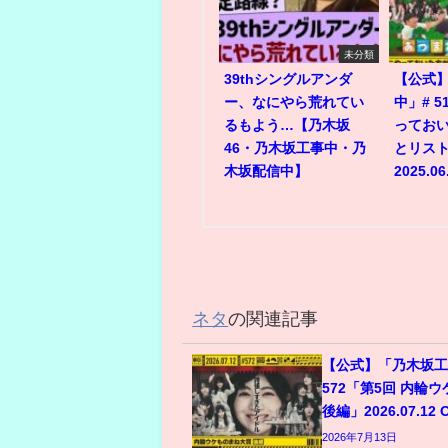
未分類
39thシングルアンダ
【公式
ー、なにやら荒れてい
中」# 
るもよう…【乃木坂
ってお
46・乃木坂工事中・乃
とリスト
木坂配信中】
2025.06
ネタ
の関連記事
【公式】「乃木坂工
572「第5回 内輪
後編」2026.07.12 
2026年7月13日