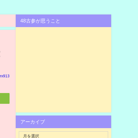
48古参が思うこと
！
rx913
アーカイブ