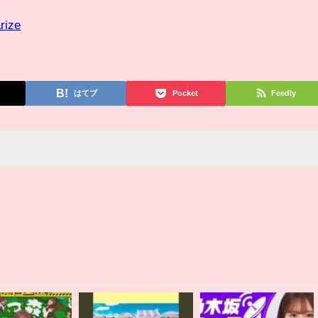
rize
はてブ
Pocket
Feedly