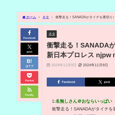
ホーム
ネタ
ネタ
Facebook
衝撃走る！SANAD
post
新日本プロレス njpw njs
2024年11月9日
2024年11月9日
はてブ
Pocket
Facebook
post
Feedly
1:
名無しさん＠おならいっぱい
衝撃走る！SANADAがタイチを裏切