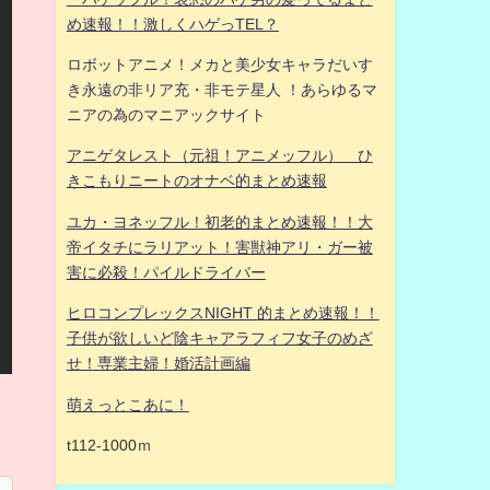
め速報！！激しくハゲっTEL？
ロボットアニメ！メカと美少女キャラだいす
き永遠の非リア充・非モテ星人 ！あらゆるマ
ニアの為のマニアックサイト
アニゲタレスト（元祖！アニメッフル） ひ
きこもりニートのオナベ的まとめ速報
ユカ・ヨネッフル！初老的まとめ速報！！大
帝イタチにラリアット！害獣神アリ・ガー被
害に必殺！パイルドライバー
ヒロコンプレックスNIGHT 的まとめ速報！！
子供が欲しいど陰キャアラフィフ女子のめざ
せ！専業主婦！婚活計画編
萌えっとこあに！
t112-1000ｍ