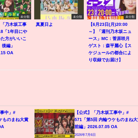
未分類
未分類
未分類
】「乃木坂工事
真夏日よ
【6月23日(月)20:00
518「1年目にや
～】「週刊乃木坂ニュ
いた方がいいこ
ース」MC：菅原咲月
 後編」
ゲスト：森平麗心【ス
.15 OA
ケジュールの都合によ
り収録でお届け】
事中」#
【公式】「乃木坂工事中」#
ウケものまね大賞
571「第5回 内輪ウケものまね大
OA
前編」2026.07.05 OA
2026年7月6日