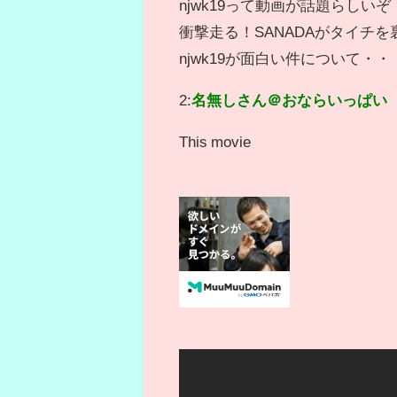
njwk19って動画が話題らしいぞ
衝撃走る！SANADAがタイチを裏切
njwk19が面白い件について・・
2:
名無しさん＠おならいっぱい
This movie