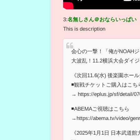
3:
名無しさん＠おならいっぱい
This is description
会心の一撃！「俺がNOAH
大波乱！11.2横浜大会ダイ
《次回11.6(水) 後楽園ホ
◾️観戦チケットご購入はこち
→ https://eplus.jp/sf/deta
◾️ABEMAご視聴はこちら
→https://abema.tv/video/genr
《2025年1月1日 日本武