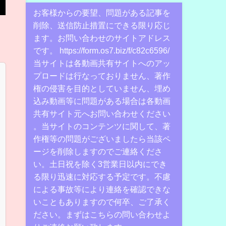
お客様からの要望、問題がある記事を
削除、送信防止措置にできる限り応じ
ます。お問い合わせのサイトアドレス
です。 https://form.os7.biz/f/c82c6596/
当サイトは各動画共有サイトへのアッ
プロードは行なっておりません、著作
権の侵害を目的としていません、埋め
込み動画等に問題がある場合は各動画
共有サイト元へお問い合わせください
。当サイトのコンテンツに関して、著
作権等の問題がございましたら当該ペ
ージを削除しますのでご連絡くださ
い。土日祝を除く3営業日以内にでき
る限り迅速に対応する予定です。不慮
による事故等により連絡を確認できな
いこともありますので何卒、ご了承く
ださい。まずはこちらの問い合わせよ