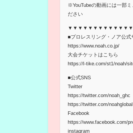
※YouTubeの動画には一
ださい
▼▼▼▼▼▼▼▼▼▼▼▼
■プロレスリング・ノア公式
https://www.noah.co.jp/
大会チケットはこちら
https://l-tike.com/st1/noah/si
■公式SNS
Twitter
https://twitter.com/noah_ghc
https://twitter.com/noahglobal
Facebook
https://www.facebook.com/pro.
instagram