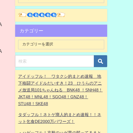
A
カテゴリー
A
アイドッフル！ ワタクシ的まとめ速報 地
下格闘アイドルだいすき！23 ひうらのアニ
メ放送局101ちゃんねる BNK48 ！SNH48！
JKT48！MNL48！SGO48！GNZ48！
STU48！SKE48
タダッフル！ネトゲ廃人的まとめ速報！！ネ
ット乞食DE2000万パワーズ！
・ハゲッフル！哀愁のハゲ男の髪ってるまと