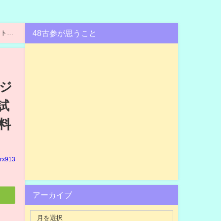
48古参が思うこと
ト&
のジ
試
料
rx913
アーカイブ