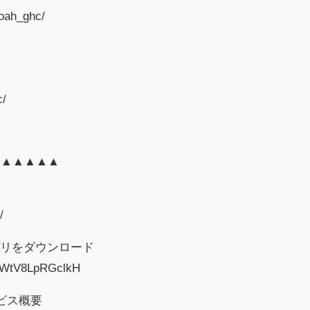
oah_ghc/
c/
▲▲▲▲▲▲
/
Eアプリをダウンロード
PVWtV8LpRGclkH
ービス概要