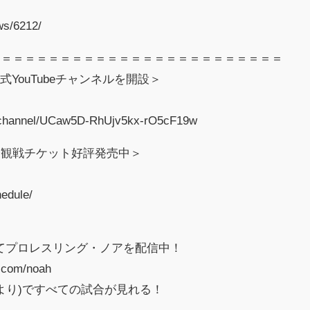
ws/6212/
＝＝＝＝＝＝＝＝＝＝＝＝＝＝＝＝＝＝＝＝＝＝＝＝＝
が公式YouTubeチャンネルを開設＞
/channel/UCaw5D-RhUjv5kx-rO5cF19w
会観戦チケット好評発売中＞
edule/
verse にてプロレスリング・ノアを配信中！
e.com/noah
22日より)ですべての試合が見れる！