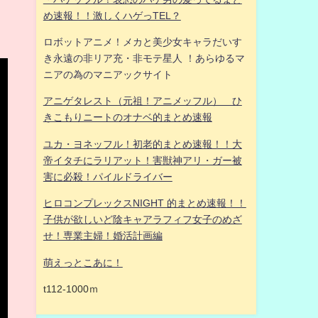
め速報！！激しくハゲっTEL？
ロボットアニメ！メカと美少女キャラだいす
き永遠の非リア充・非モテ星人 ！あらゆるマ
ニアの為のマニアックサイト
アニゲタレスト（元祖！アニメッフル） ひ
きこもりニートのオナベ的まとめ速報
ユカ・ヨネッフル！初老的まとめ速報！！大
帝イタチにラリアット！害獣神アリ・ガー被
害に必殺！パイルドライバー
ヒロコンプレックスNIGHT 的まとめ速報！！
子供が欲しいど陰キャアラフィフ女子のめざ
せ！専業主婦！婚活計画編
萌えっとこあに！
t112-1000ｍ